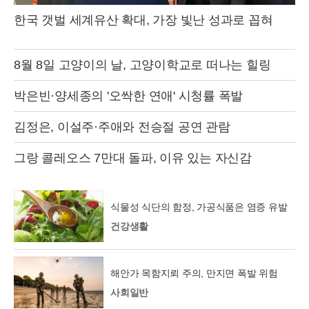
한국 갯벌 세계유산 확대, 가장 빛난 성과로 꼽혀
8월 8일 고양이의 날, 고양이학교로 떠나는 힐링
박은빈·양세종의 '오싹한 연애' 시청률 폭발
김정은, 이설주·주애와 전승절 공연 관람
그랑 콜레오스 7만대 돌파, 이유 있는 자신감
식물성 식단의 함정, 가공식품은 염증 유발
건강생활
해안가 목함지뢰 주의, 만지면 폭발 위험
사회일반