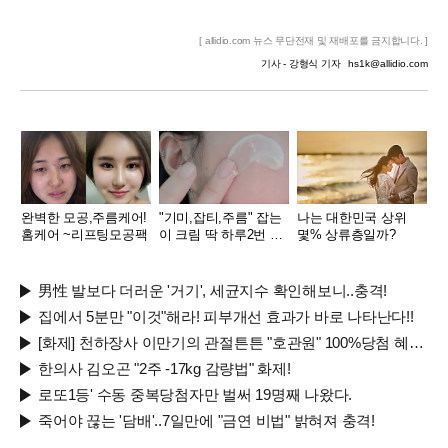
[ allidio.com 뉴스 무단전재 및 재배포를 금지합니다. ]
기사 - 강형식 기자
hs1k@allidio.com
완벽한 모공,주름케어!
"기미,잡티,주름" 잡는
나는 대한민국 상위
홈케어 ~리프팅모공팩
이 크림 딱 하루2번 발
몇% 상류층일까?
라
男性 발보다 더러운 '거기', 세균지수 확인해보니..충격!
집에서 5분만 "이것"해라! 피부개선 효과가 바로 나타난다!!
[화제] 천하장사 이만기의 관절튼튼 "호관원" 100%당첨 혜택 난리나!!
한의사 김오곤 "2주 -17kg 감량법" 화제!
로또1등' 수동 중복당첨자만 벌써 19명째 나왔다.
죽어야 끊는 '담배'..7일만에 "금연 비법" 밝혀져 충격!