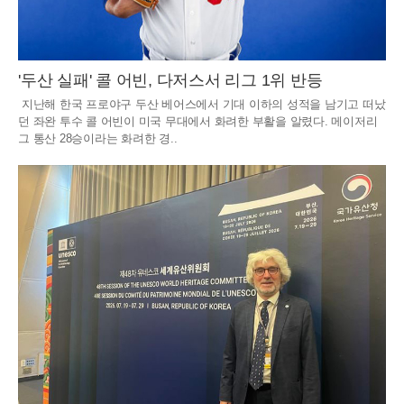
'두산 실패' 콜 어빈, 다저스서 리그 1위 반등
지난해 한국 프로야구 두산 베어스에서 기대 이하의 성적을 남기고 떠났
던 좌완 투수 콜 어빈이 미국 무대에서 화려한 부활을 알렸다. 메이저리
그 통산 28승이라는 화려한 경..