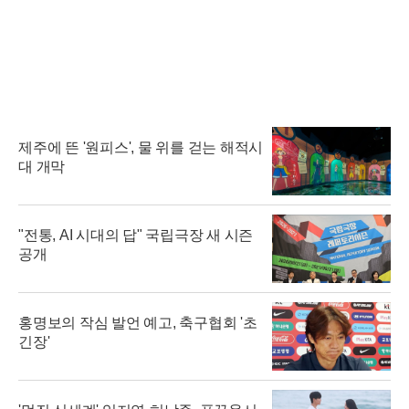
제주에 뜬 '원피스', 물 위를 걷는 해적시
대 개막
"전통, AI 시대의 답" 국립극장 새 시즌
공개
홍명보의 작심 발언 예고, 축구협회 '초
긴장'