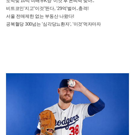
도박빚 10억 여배우K양 '이것'후 돈벼락 맞아..
비트코인'지고"이것"뜬다, '29억'벌어..충격!
서울 전매제한 없는 부동산 나왔다!
공복혈당 300넘는 '심각당뇨환자', '이것'먹자마자