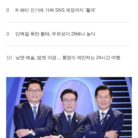
8
K-뷰티 인기에 가짜 SNS 계정까지 '활개'
9
단백질 폭탄 황태, 우유보다 25배나 높다
10
낮엔 예술, 밤엔 야경… 통영이 제안하는 24시간 여행