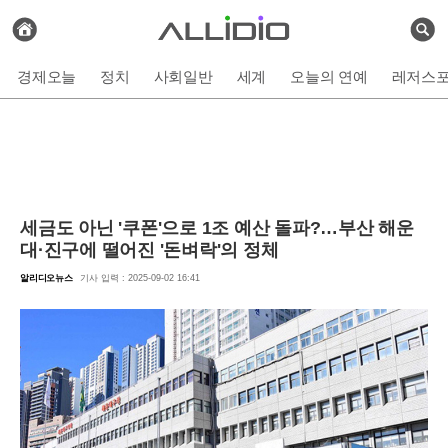
전
체
검
기
색
사
경제오늘
정치
사회일반
세계
오늘의 연예
레저스
보
기
세금도 아닌 '쿠폰'으로 1조 예산 돌파?…부산 해운
대·진구에 떨어진 '돈벼락'의 정체
알리디오뉴스
기사 입력 : 2025-09-02 16:41