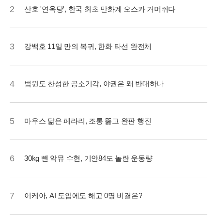
2
산호 '연옥당', 한국 최초 만화계 오스카 거머쥐다
3
강백호 11일 만의 복귀, 한화 타선 완전체
4
법원도 찬성한 공소기각, 야권은 왜 반대하나
5
마우스 닮은 페라리, 조롱 뚫고 완판 행진
6
30kg 뺀 악뮤 수현, 기안84도 놀란 운동량
7
이케아, AI 도입에도 해고 0명 비결은?