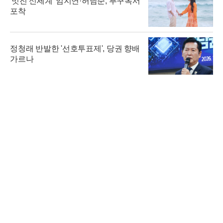
'멋진 신세계' 임지연·허남준, 푸꾸옥서
포착
정청래 반발한 '선호투표제', 당권 향배
가르나