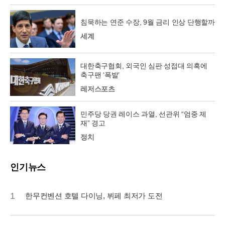
침묵하는 연준 수장, 9월 금리 인상 단행할까
세계
대한축구협회, 외국인 심판 성접대 의혹에
축구팬 ‘폭발’
레저스포츠
민주당 당권 레이스 과열, 선관위 “엄중 제
재” 경고
정치
인기뉴스
1
한무컨벤션 호텔 다이닝, 뷔페 최저가 도전