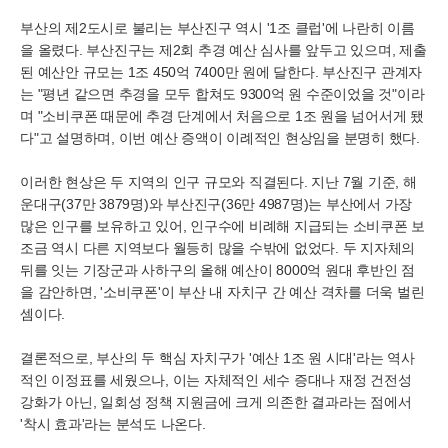
부산의 제2도시로 불리는 부산진구 역시 '1조 클럽'에 나란히 이름
을 올렸다. 부산진구는 제2회 추경 예산 심사를 앞두고 있으며, 제출
된 예산안 규모는 1조 450억 7400만 원에 달한다. 부산진구 관계자
는 "평년 같으면 추경을 모두 합쳐도 9300억 원 수준이었을 것"이라
며 "소비쿠폰 때문에 추경 단계에서 처음으로 1조 원을 넘어서게 됐
다"고 설명하며, 이번 예산 증액이 이례적인 현상임을 분명히 했다.
이러한 현상은 두 지역의 인구 규모와 직결된다. 지난 7월 기준, 해
운대구(37만 3879명)와 부산진구(36만 4987명)는 부산에서 가장
많은 인구를 보유하고 있어, 인구수에 비례해 지급되는 소비쿠폰 보
조금 역시 다른 지역보다 월등히 많을 수밖에 없었다. 두 지자체의
뒤를 잇는 기장군과 사하구의 올해 예산이 8000억 원대 후반인 점
을 감안하면, '소비쿠폰'이 부산 내 자치구 간 예산 격차를 더욱 벌린
셈이다.
결론적으로, 부산의 두 핵심 자치구가 '예산 1조 원 시대'라는 역사
적인 이정표를 세웠으나, 이는 자체적인 세수 증대나 재정 건전성
강화가 아닌, 일회성 정책 지원금에 크게 의존한 결과라는 점에서
'착시 효과'라는 분석도 나온다.