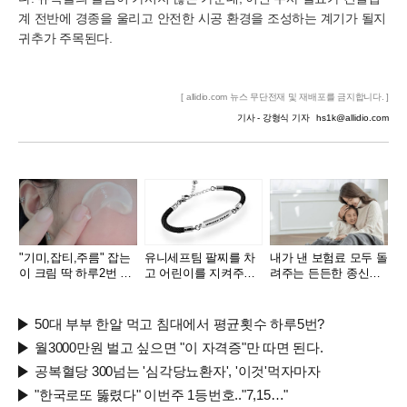
계 전반에 경종을 울리고 안전한 시공 환경을 조성하는 계기가 될지
귀추가 주목된다.
[ allidio.com 뉴스 무단전재 및 재배포를 금지합니다. ]
기사 - 강형식 기자
hs1k@allidio.com
"기미,잡티,주름" 잡는
유니세프팀 팔찌를 차
내가 낸 보험료 모두 돌
이 크림 딱 하루2번 발
고 어린이를 지켜주세
려주는 든든한 종신보
라
요
험
50대 부부 한알 먹고 침대에서 평균횟수 하루5번?
월3000만원 벌고 싶으면 "이 자격증"만 따면 된다.
공복혈당 300넘는 '심각당뇨환자', '이것'먹자마자
"한국로또 뚫렸다" 이번주 1등번호.."7,15…"