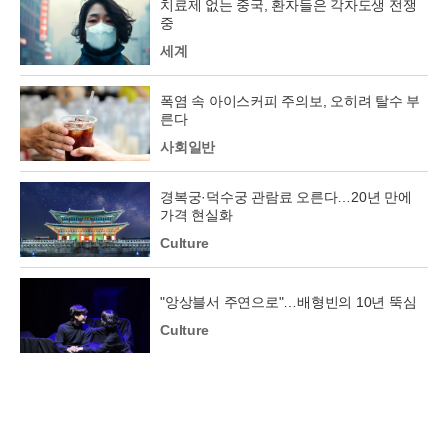
치료제 없는 중국, 환자들은 각자도생 전쟁
중
세계
폭염 속 아이스커피 주의보, 오히려 탈수 부
른다
사회일반
경복궁·덕수궁 관람료 오른다…20년 만에
가격 현실화
Culture
"앙상블서 주연으로"…배형빈의 10년 뚝심
Culture