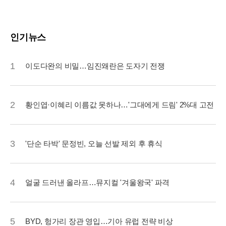
인기뉴스
1
이도다완의 비밀…임진왜란은 도자기 전쟁
2
황인엽·이혜리 이름값 못하나…'그대에게 드림' 2%대 고전
3
'단순 타박' 문정빈, 오늘 선발 제외 후 휴식
4
얼굴 드러낸 올라프…뮤지컬 '겨울왕국' 파격
5
BYD, 헝가리 장관 영입…기아 유럽 전략 비상