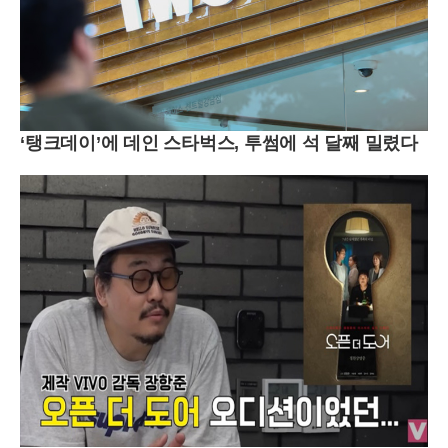
‘탱크데이’에 데인 스타벅스, 투썸에 석 달째 밀렸다