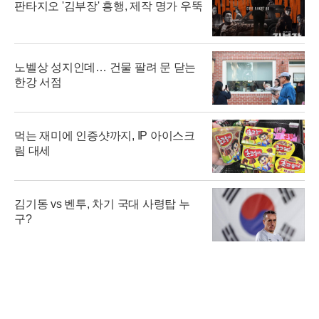
판타지오 '김부장' 흥행, 제작 명가 우뚝
노벨상 성지인데… 건물 팔려 문 닫는
한강 서점
먹는 재미에 인증샷까지, IP 아이스크
림 대세
김기동 vs 벤투, 차기 국대 사령탑 누
구?