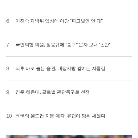
6
이진숙 과방위 입성에 야당 "피고발인 안 돼"
7
국민의힘 의원, 정몽규에 "송구" 문자 보내 '논란'
8
식후 바로 눕는 습관, 내장지방 쌓이는 지름길
9
경주·해운대, 글로벌 관광특구로 선정
10
FIFA의 월드컵 지분 매각, 유럽이 멈춰 세웠다