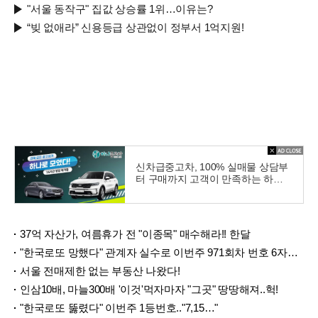
"서울 동작구" 집값 상승률 1위…이유는?
“빚 없애라” 신용등급 상관없이 정부서 1억지원!
신차급중고차, 100% 실매물 상담부
터 구매까지 고객이 만족하는 하나
중고차
37억 자산가, 여름휴가 전 "이종목" 매수해라!! 한달
"한국로또 망했다" 관계자 실수로 이번주 971회차 번호 6자리 공개!? 꼭 확인해라!
서울 전매제한 없는 부동산 나왔다!
인삼10배, 마늘300배 '이것'먹자마자 "그곳" 땅땅해져..헉!
"한국로또 뚫렸다" 이번주 1등번호.."7,15…"