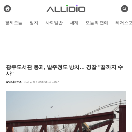
전
체
검
기
색
사
경제오늘
정치
사회일반
세계
오늘의 연예
레저스
보
기
광주도서관 붕괴, 발주청도 방치… 경찰 "끝까지 수
사"
알리디오뉴스
기사 입력 : 2026-06-18 13:17