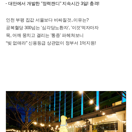
대만에서 개발한 "정력캔디" 지속시간 3일! 충격!
인천 부평 집값 서울보다 비싸질것..이유는?
공복혈당 300넘는 '심각당뇨환자', '이것'먹자마자
목, 어깨 뭉치고 결리는 '통증' 파헤쳐보니
“빚 없애라” 신용등급 상관없이 정부서 1억지원!