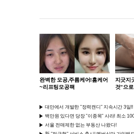
완벽한 모공,주름케어!홈케어
지긋지긋
~리프팅모공팩
것"으로
대만에서 개발한 "정력캔디" 지속시간 3일!! 
백만원 있다면 당장 "이종목" 사라! 최소 1000
서울 전매제한 없는 부동산 나왔다!
新 "적금형" 서비스 출시! 멤버십만 가입해도 