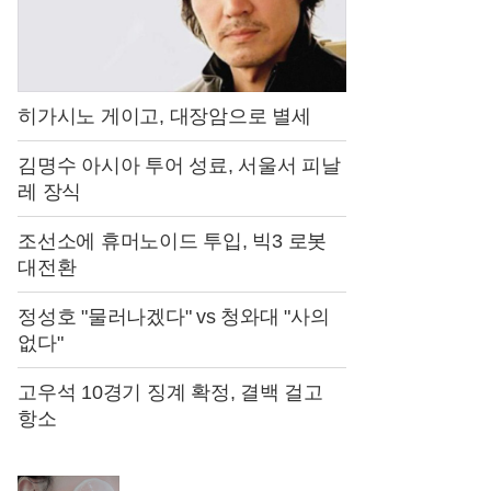
히가시노 게이고, 대장암으로 별세
김명수 아시아 투어 성료, 서울서 피날
레 장식
조선소에 휴머노이드 투입, 빅3 로봇
대전환
정성호 "물러나겠다" vs 청와대 "사의
없다"
고우석 10경기 징계 확정, 결백 걸고
항소