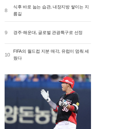
식후 바로 눕는 습관, 내장지방 쌓이는 지
8
름길
9
경주·해운대, 글로벌 관광특구로 선정
FIFA의 월드컵 지분 매각, 유럽이 멈춰 세
10
웠다