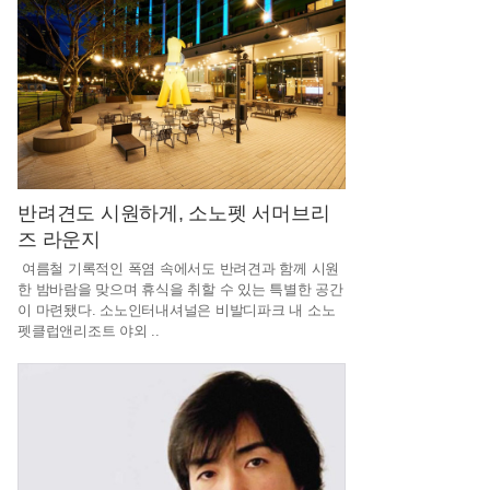
스
러
운
스
커
트
뒷
반려견도 시원하게, 소노펫 서머브리
즈 라운지
지
여름철 기록적인 폭염 속에서도 반려견과 함께 시원
퍼
한 밤바람을 맞으며 휴식을 취할 수 있는 특별한 공간
로
이 마련됐다. 소노인터내셔널은 비발디파크 내 소노
펫클럽앤리조트 야외 ..