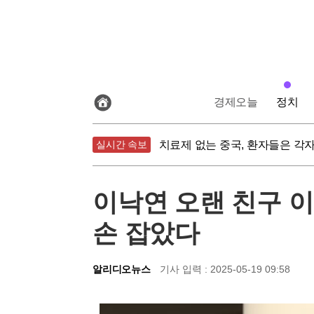
전
경제오늘
정치
체
기
무청 시래기의 반전, 한국산이 
사
보
실시간 속보
치료제 없는 중국, 환자들은 각
기
폭염 속 아이스커피 주의보, 오
무청 시래기의 반전, 한국산이 
이낙연 오랜 친구 이
손 잡았다
알리디오뉴스
기사 입력 : 2025-05-19 09:58