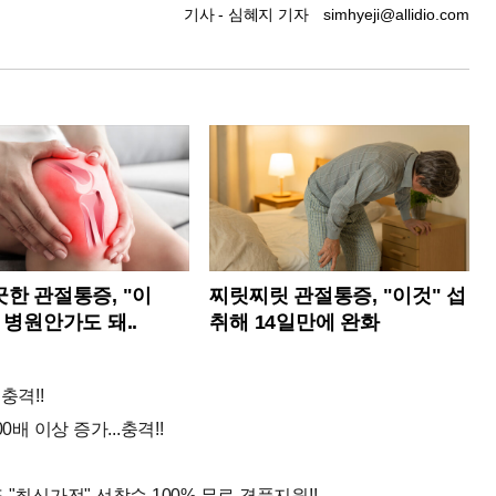
기사 - 심혜지 기자
simhyeji@allidio.com
한 관절통증, "이
찌릿찌릿 관절통증, "이것" 섭
 병원안가도 돼..
취해 14일만에 완화
충격!!
배 이상 증가...충격!!
"최신가전" 선착순 100% 무료 경품지원!!