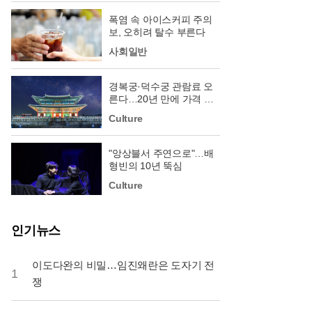
폭염 속 아이스커피 주의
보, 오히려 탈수 부른다
사회일반
경복궁·덕수궁 관람료 오
른다…20년 만에 가격 현
실화
Culture
"앙상블서 주연으로"…배
형빈의 10년 뚝심
Culture
인기뉴스
이도다완의 비밀…임진왜란은 도자기 전
1
쟁