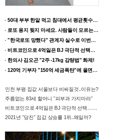
이
라
50대 부부 한알 먹고 침대에서 평균횟수 하루5번?
인
로또 용지 찢지 마세요. 사람들이 모르는 3가지!!
스
"한국로또 망했다" 관계자 실수로 이번주 971회차 번호 6자리 공개!? 꼭 확인해라!
투
비트코인으로 4억잃은 BJ 극단적 선택…충격!
버
한의사 김오곤 "2주 -17kg 감량법" 화제!
튼
120억 기부자 "150억 세금폭탄"에 울면서 한 말이..!
디
테
인천 부평 집값 서울보다 비싸질것..이유는?
일
주름없는 83세 할머니 "피부과 가지마라"
로
비트코인으로 4억잃은 BJ 극단적 선택…충격!
더
2021년 "당진" 집값 상승률 1위..왜일까?
욱
멋