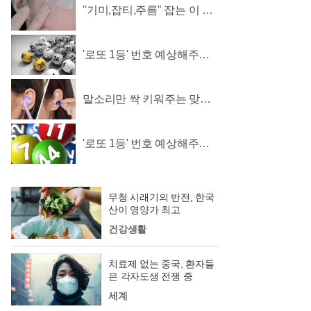
"기미,잡티,주름" 잡는 이 크
림 딱 하루2번 발라
'로또 1등' 번호 예상해주는
로또계산기 화제!
말소리만 싹 키워주는 맞춤
보청기 무료체험 지원자모집
'로또 1등' 번호 예상해주는
로또계산기 화제!
무청 시래기의 반전, 한국
산이 영양가 최고
건강생활
치료제 없는 중국, 환자들
은 각자도생 전쟁 중
세계