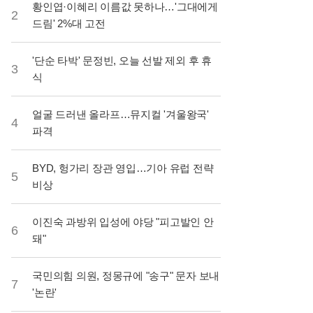
황인엽·이혜리 이름값 못하나…'그대에게
2
드림' 2%대 고전
'단순 타박' 문정빈, 오늘 선발 제외 후 휴
3
식
얼굴 드러낸 올라프…뮤지컬 '겨울왕국'
4
파격
BYD, 헝가리 장관 영입…기아 유럽 전략
5
비상
이진숙 과방위 입성에 야당 "피고발인 안
6
돼"
국민의힘 의원, 정몽규에 "송구" 문자 보내
7
'논란'