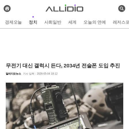
전
체
검
기
색
사
경제오늘
정치
사회일반
세계
오늘의 연예
레저스
보
기
무전기 대신 갤럭시 든다, 2034년 전술폰 도입 추진
알리디오뉴스
기사 입력 : 2026-05-04 18:12