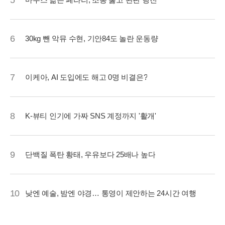
5
6
30kg 뺀 악뮤 수현, 기안84도 놀란 운동량
7
이케아, AI 도입에도 해고 0명 비결은?
8
K-뷰티 인기에 가짜 SNS 계정까지 '활개'
9
단백질 폭탄 황태, 우유보다 25배나 높다
10
낮엔 예술, 밤엔 야경… 통영이 제안하는 24시간 여행