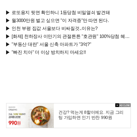
로또용지 뒷면 확인하니 1등당첨 비밀열쇠 발견돼
월3000만원 벌고 싶으면 "이 자격증"만 따면 된다.
인천 부평 집값 서울보다 비싸질것..이유는?
[화제] 천하장사 이만기의 관절튼튼 "호관원" 100%당첨 혜택 난리나!!
"부동산 대란" 서울 신축 아파트가 "3억?"
"빠진 치아" 더 이상 방치하지 마세요!!
건강? 먹는게 8할이에요. 지금 그리
팅 가입하면 인기 반찬 990원