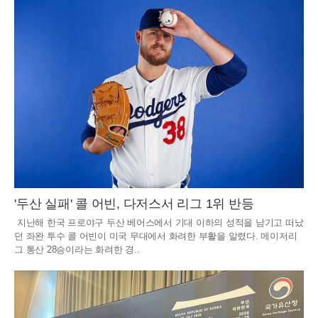
'두산 실패' 콜 어빈, 다저스서 리그 1위 반등
지난해 한국 프로야구 두산 베어스에서 기대 이하의 성적을 남기고 떠났
던 좌완 투수 콜 어빈이 미국 무대에서 화려한 부활을 알렸다. 메이저리
그 통산 28승이라는 화려한 경..