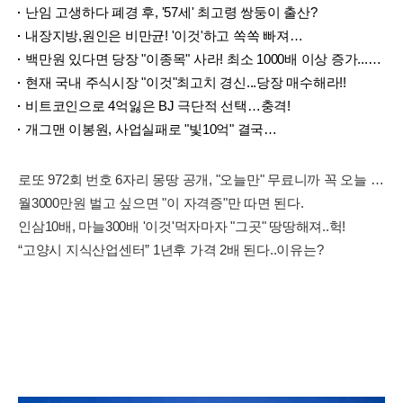
난임 고생하다 폐경 후, '57세' 최고령 쌍둥이 출산?
내장지방,원인은 비만균! '이것'하고 쏙쏙 빠져…
백만원 있다면 당장 "이종목" 사라! 최소 1000배 이상 증가...충격!!
현재 국내 주식시장 "이것"최고치 경신...당장 매수해라!!
비트코인으로 4억잃은 BJ 극단적 선택…충격!
개그맨 이봉원, 사업실패로 "빛10억" 결국…
로또 972회 번호 6자리 몽땅 공개, "오늘만" 무료니까 꼭 오늘 확인하세요.
월3000만원 벌고 싶으면 "이 자격증"만 따면 된다.
인삼10배, 마늘300배 '이것'먹자마자 "그곳" 땅땅해져..헉!
“고양시 지식산업센터” 1년후 가격 2배 된다..이유는?