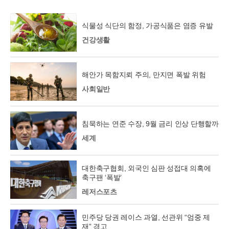
식물성 식단의 함정, 가공식품은 염증 유발
건강생활
해안가 목함지뢰 주의, 만지면 폭발 위험
사회일반
침묵하는 연준 수장, 9월 금리 인상 단행할까
세계
대한축구협회, 외국인 심판 성접대 의혹에
축구팬 ‘폭발’
레저스포츠
민주당 당권 레이스 과열, 선관위 “엄중 제
재” 경고