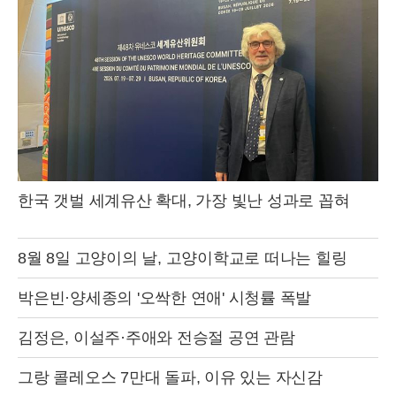
한국 갯벌 세계유산 확대, 가장 빛난 성과로 꼽혀
8월 8일 고양이의 날, 고양이학교로 떠나는 힐링
박은빈·양세종의 '오싹한 연애' 시청률 폭발
김정은, 이설주·주애와 전승절 공연 관람
그랑 콜레오스 7만대 돌파, 이유 있는 자신감