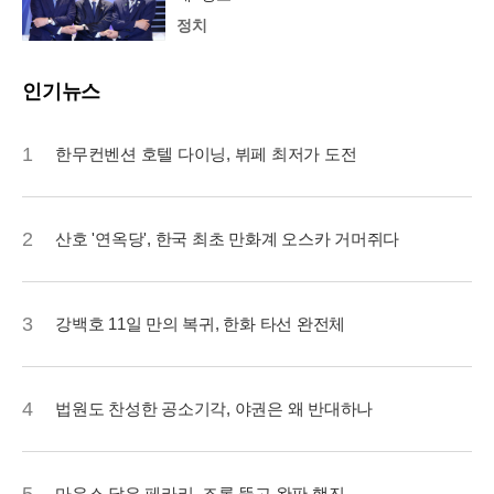
정치
인기뉴스
1
한무컨벤션 호텔 다이닝, 뷔페 최저가 도전
2
산호 '연옥당', 한국 최초 만화계 오스카 거머쥐다
3
강백호 11일 만의 복귀, 한화 타선 완전체
4
법원도 찬성한 공소기각, 야권은 왜 반대하나
마우스 닮은 페라리, 조롱 뚫고 완판 행진