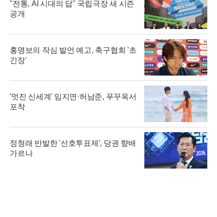
"전통, AI 시대의 답" 국립극장 새 시즌
공개
홍명보의 작심 발언 예고, 축구협회 '초
긴장'
'멋진 신세계' 임지연·허남준, 푸꾸옥서
포착
정청래 반발한 '선호투표제', 당권 향배
가르나