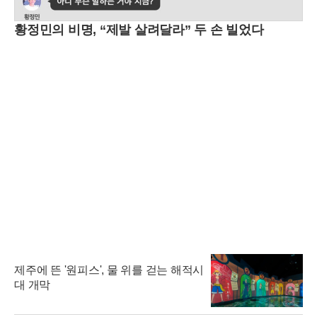
황정민의 비명, “제발 살려달라” 두 손 빌었다
제주에 뜬 '원피스', 물 위를 걷는 해적시
대 개막