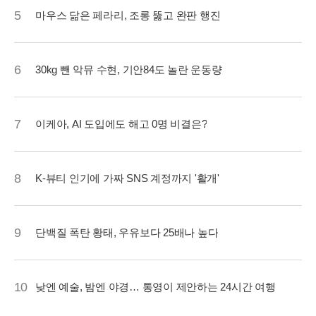
5
마우스 닮은 페라리, 조롱 뚫고 완판 행진
6
30kg 뺀 악뮤 수현, 기안84도 놀란 운동량
7
이케아, AI 도입에도 해고 0명 비결은?
8
K-뷰티 인기에 가짜 SNS 계정까지 '활개'
9
단백질 폭탄 황태, 우유보다 25배나 높다
10
낮엔 예술, 밤엔 야경… 통영이 제안하는 24시간 여행