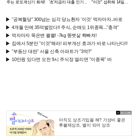
주는 로또계산기 화제!
'초'저금리 대출 인기...
"이것" 섭취해 14일만
에 완화
"공복혈당" 300넘는 심각 당뇨환자 '이것' 먹자마자..바로
4개월 만에 35억벌었다!! 주식, 순매도 1위종목..."충격"
먹자마자 묵은변 콸콸! -7kg 똥뱃살 쫙빠져!
집에서 5분만 "이것"해라! 피부개선 효과가 바로 나타난다!!
"부동산 대란" 서울 신축 아파트가 "3억?"
10만원 있다면 오전 9시 주식장 열리면 "이종목" 바
아직도 상조가입을 해? 가성비 좋은
후불제상조, 별이 되어 상조