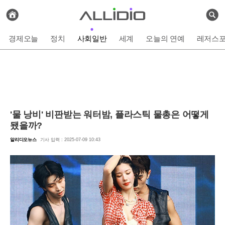
전
체
검
기
색
사
경제오늘
정치
사회일반
세계
오늘의 연예
레저스
보
기
'물 낭비' 비판받는 워터밤, 플라스틱 물총은 어떻게
됐을까?
알리디오뉴스
기사 입력 : 2025-07-09 10:43