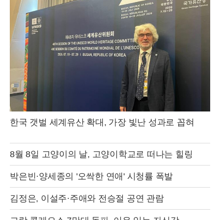
한국 갯벌 세계유산 확대, 가장 빛난 성과로 꼽혀
8월 8일 고양이의 날, 고양이학교로 떠나는 힐링
박은빈·양세종의 '오싹한 연애' 시청률 폭발
김정은, 이설주·주애와 전승절 공연 관람