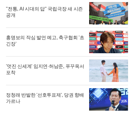
"전통, AI 시대의 답" 국립극장 새 시즌
공개
홍명보의 작심 발언 예고, 축구협회 '초
긴장'
'멋진 신세계' 임지연·허남준, 푸꾸옥서
포착
정청래 반발한 '선호투표제', 당권 향배
가르나