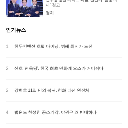
재” 경고
정치
인기뉴스
1
한무컨벤션 호텔 다이닝, 뷔페 최저가 도전
2
산호 '연옥당', 한국 최초 만화계 오스카 거머쥐다
3
강백호 11일 만의 복귀, 한화 타선 완전체
4
법원도 찬성한 공소기각, 야권은 왜 반대하나