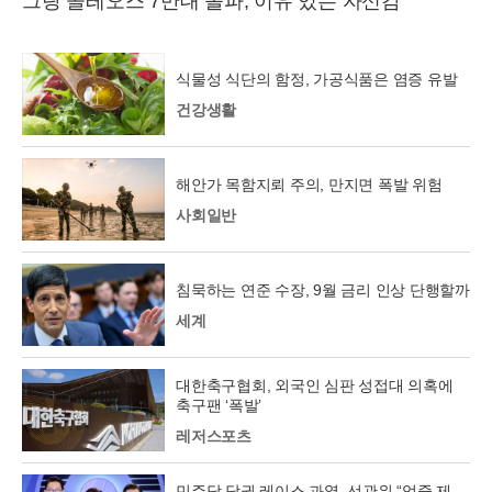
그랑 콜레오스 7만대 돌파, 이유 있는 자신감
식물성 식단의 함정, 가공식품은 염증 유발
건강생활
해안가 목함지뢰 주의, 만지면 폭발 위험
사회일반
침묵하는 연준 수장, 9월 금리 인상 단행할까
세계
대한축구협회, 외국인 심판 성접대 의혹에
축구팬 ‘폭발’
레저스포츠
민주당 당권 레이스 과열, 선관위 “엄중 제