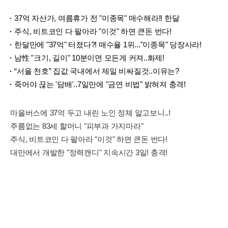
37억 자산가, 여름휴가 전 "이종목" 매수해라!! 한달
주식, 비트코인 다 팔아라 "이것" 하면 큰돈 번다!
한달만에 "37억" 터졌다?! 매수율 1위..."이종목" 당장사라!
남性 "크기, 길이" 10분이면 모든게 커져..화제!
“서울 천호” 집값 국내에서 제일 비싸질것..이유는?
죽어야 끊는 '담배'..7일만에 "금연 비법" 밝혀져 충격!
마을버스에 37억 두고 내린 노인 정체 알고보니..!
주름없는 83세 할머니 "피부과 가지마라"
주식, 비트코인 다 팔아라 "이것" 하면 큰돈 번다!
대만에서 개발한 "정력캔디" 지속시간 3일! 충격!