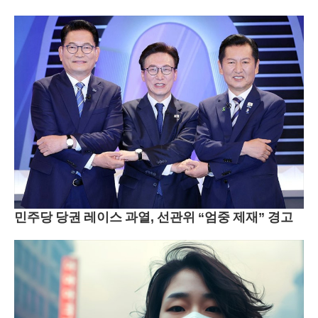
민주당 당권 레이스 과열, 선관위 “엄중 제재” 경고