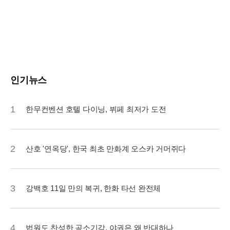
인기뉴스
1
한무컨벤션 호텔 다이닝, 뷔페 최저가 도전
2
산호 '연옥당', 한국 최초 만화계 오스카 거머쥐다
3
강백호 11일 만의 복귀, 한화 타선 완전체
4
법원도 찬성한 공소기각, 야권은 왜 반대하나