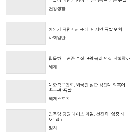
건강생활
해안가 목함지뢰 주의, 만지면 폭발 위험
사회일반
침묵하는 연준 수장, 9월 금리 인상 단행할까
세계
대한축구협회, 외국인 심판 성접대 의혹에
축구팬 ‘폭발’
레저스포츠
민주당 당권 레이스 과열, 선관위 “엄중 제
재” 경고
정치