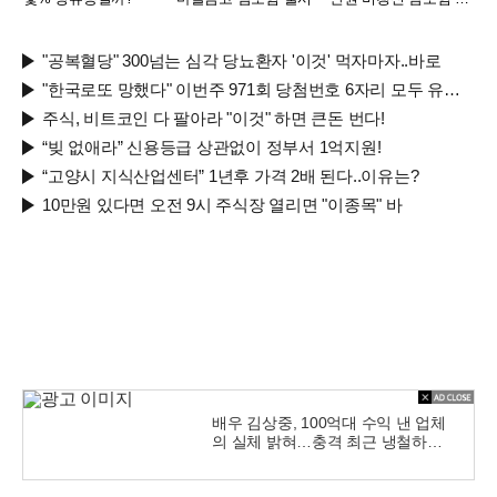
시
"공복혈당" 300넘는 심각 당뇨환자 '이것' 먹자마자..바로
"한국로또 망했다" 이번주 971회 당첨번호 6자리 모두 유출...관계자 실수로 "비상"!
주식, 비트코인 다 팔아라 "이것" 하면 큰돈 번다!
“빚 없애라” 신용등급 상관없이 정부서 1억지원!
“고양시 지식산업센터” 1년후 가격 2배 된다..이유는?
10만원 있다면 오전 9시 주식장 열리면 "이종목" 바
배우 김상중, 100억대 수익 낸 업체
의 실체 밝혀…충격 최근 냉철하고
지적인 이미지로 온 국민의 사랑을
받는 국민 배우 김상주씨가