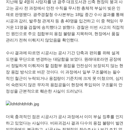
지난해 말 4명의 사망자를 낸 광주 대표도서관 신축 현장의 붕괴 사
고는 공사 전 과정에서 안전 수칙을 무시한 총체적 부실이 빚은 인
재로 판명됐다. 광주경찰청 수사본부는 18일 중간 수사 결과를 통해
시공과 감리, 발주청 관계자 등 총 40명을 입건하고 이 중 책임이 무
거운 11명을 검찰에 송치했다고 밝혔다. 경찰은 이번 사고의 직접적
인 원인으로 주요 접합부의 용접 불량을 지목하며, 현장에서 품질
관리가 전혀 이뤄지지 않았음을 확인했다.
수사 결과에 따르면 시공사는 공사 기간 단축과 편의를 위해 설계
도면을 무단으로 변경하는 대담함을 보였다. 원래대로라면 공장에
서 정밀하게 이뤄져야 할 접합부 용접을 안전성이 보장되지 않는 현
장 용접 방식으로 바꾼 것이다. 이 과정에서 일부 구조물에는 필수
적인 철근이 누락되거나 용접량이 기준치에 크게 못 미쳤으며, 심지
어 숙련되지 않은 무자격 용접공들이 현장에 투입되어 구조물의 안
정성을 근본적으로 훼손한 사실이 드러났다.
더욱 충격적인 점은 시공사가 공사 과정에서 이미 부실 징후를 인지
하고 있었다는 사실이다. 비파괴검사 결과 다수의 용접 불량이 발견
되었음에도 불구하고, 시공사는 전체적인 전수조사나 보강 조치 없