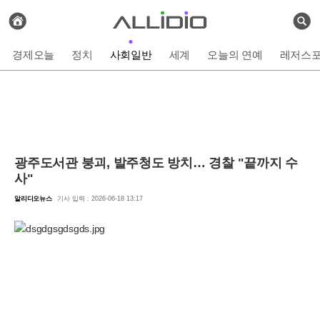
전
체
검
기
색
사
경제오늘
정치
사회일반
세계
오늘의 연예
레저스
보
기
광주도서관 붕괴, 발주청도 방치… 경찰 "끝까지 수
사"
알리디오뉴스
기사 입력 : 2026-06-18 13:17