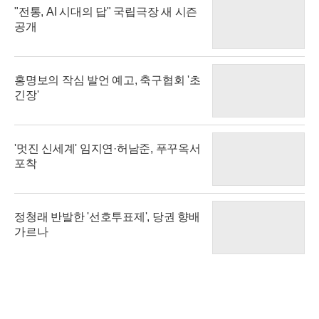
"전통, AI 시대의 답" 국립극장 새 시즌
공개
홍명보의 작심 발언 예고, 축구협회 '초
긴장'
'멋진 신세계' 임지연·허남준, 푸꾸옥서
포착
정청래 반발한 '선호투표제', 당권 향배
가르나