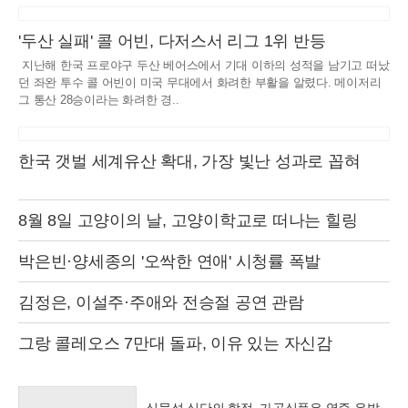
'두산 실패' 콜 어빈, 다저스서 리그 1위 반등
지난해 한국 프로야구 두산 베어스에서 기대 이하의 성적을 남기고 떠났
던 좌완 투수 콜 어빈이 미국 무대에서 화려한 부활을 알렸다. 메이저리
그 통산 28승이라는 화려한 경..
한국 갯벌 세계유산 확대, 가장 빛난 성과로 꼽혀
8월 8일 고양이의 날, 고양이학교로 떠나는 힐링
박은빈·양세종의 '오싹한 연애' 시청률 폭발
김정은, 이설주·주애와 전승절 공연 관람
그랑 콜레오스 7만대 돌파, 이유 있는 자신감
식물성 식단의 함정, 가공식품은 염증 유발