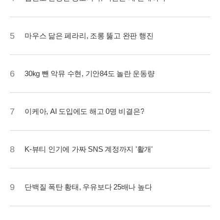
5
마우스 닮은 페라리, 조롱 뚫고 완판 행진
6
30kg 뺀 악뮤 수현, 기안84도 놀란 운동량
7
이케아, AI 도입에도 해고 0명 비결은?
8
K-뷰티 인기에 가짜 SNS 계정까지 '활개'
9
단백질 폭탄 황태, 우유보다 25배나 높다