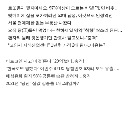
로또용지 찢지마세요. 97%이상이 모르는 비밀! "뒷면 비추면 번호 보인다!?"
빚더미에 삶을 포가히려던 50대 남성, 이것으로 인생역전
서울 전매제한 없는 부동산 나왔다!
오직 왕(王)들만 먹었다는 천하제일 명약 "침향" 싹쓰리 완판!! 왜 난리났나 봤더니..경악!
환자와 몰래 뒷돈챙기던 간호사 알고보니.."충격"
“고양시 지식산업센터” 1년후 가격 2배 된다..이유는?
비트코인'지고"이것"뜬다, '29억'벌어..충격!
"한국로또 망했다" 이번주 971회 당첨번호 6자리 모두 유출...관계자 실수로 "비상"!
폐섬유화 환자 98% 공통된 습관 밝혀져…충격
2021년 "당진" 집값 상승률 1위..왜일까?