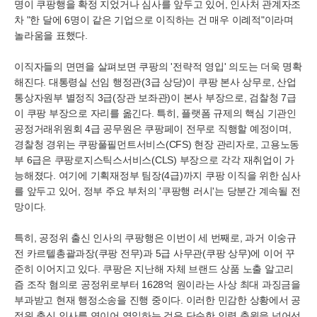
명이 쿠팡행을 확정 지었거나 심사를 앞두고 있어, 인사처 관계자조
차 "한 달에 6명이 같은 기업으로 이직하는 건 매우 이례적"이라며
놀라움을 표했다.
이직자들의 면면을 살펴보면 쿠팡의 '전략적 영입' 의도는 더욱 명확
해진다. 대통령실 선임 행정관(3급 상당)이 쿠팡 본사 상무로, 산업
통상자원부 별정직 3급(장관 보좌관)이 본사 부장으로, 검찰청 7급
이 쿠팡 부장으로 자리를 옮긴다. 특히, 플랫폼 규제의 핵심 기관인
공정거래위원회 4급 공무원은 쿠팡페이 전무로 직행할 예정이며,
경찰청 경위는 쿠팡풀필먼트서비스(CFS) 현장 관리자로, 고용노동
부 6급은 쿠팡로지스틱스서비스(CLS) 부장으로 각각 재취업이 가
능해졌다. 여기에 기획재정부 팀장(4급)까지 쿠팡 이직을 위한 심사
를 앞두고 있어, 정부 주요 부처의 '쿠팡행 러시'는 당분간 계속될 전
망이다.
특히, 공정위 출신 인사의 쿠팡행은 이번이 세 번째로, 과거 이숭규
전 카르텔총괄과장(쿠팡 전무)과 5급 사무관(쿠팡 상무)에 이어 꾸
준히 이어지고 있다. 쿠팡은 지난해 자체 브랜드 상품 노출 알고리
즘 조작 혐의로 공정위로부터 1628억 원이라는 사상 최대 과징금을
부과받고 현재 행정소송을 진행 중이다. 이러한 민감한 상황에서 공
정위 출신 인사를 연이어 영입하는 것은 단순한 인력 충원을 넘어선