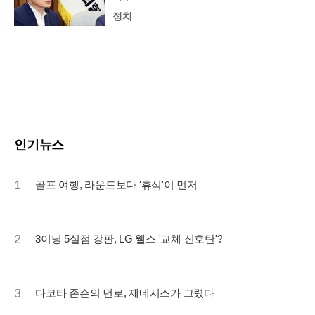
정치
인기뉴스
1
골프 여행, 라운드보다 '휴식'이 먼저
2
3이닝 5실점 강판, LG 웰스 '교체 신호탄'?
3
다코타 존슨의 먼로, 제네시스가 그렸다