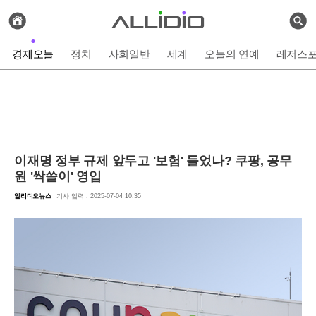
전
체
검
기
색
사
경제오늘
정치
사회일반
세계
오늘의 연예
레저스
보
기
이재명 정부 규제 앞두고 '보험' 들었나? 쿠팡, 공무
원 '싹쓸이' 영입
알리디오뉴스
기사 입력 : 2025-07-04 10:35