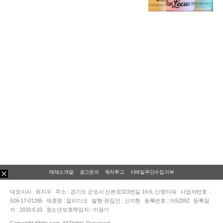
매체소개말
광고문의
독자투고
이메일무단수집거부
대표이사 : 최지우
주소 : 경기도 군포시 산본로323번길 16-6, 신명타워
사업자번호 :
526-17-01265
제호명 : 알리디오
발행·편집인 : 신지현
등록번호 : 아52392
등록일
자 : 2019.6.10
청소년보호책임자 : 이용기