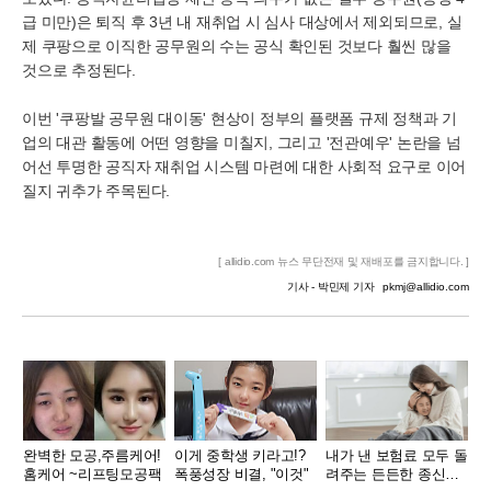
급 미만)은 퇴직 후 3년 내 재취업 시 심사 대상에서 제외되므로, 실
제 쿠팡으로 이직한 공무원의 수는 공식 확인된 것보다 훨씬 많을
것으로 추정된다.
이번 '쿠팡발 공무원 대이동' 현상이 정부의 플랫폼 규제 정책과 기
업의 대관 활동에 어떤 영향을 미칠지, 그리고 '전관예우' 논란을 넘
어선 투명한 공직자 재취업 시스템 마련에 대한 사회적 요구로 이어
질지 귀추가 주목된다.
[ allidio.com 뉴스 무단전재 및 재배포를 금지합니다. ]
기사 - 박민제 기자
pkmj@allidio.com
완벽한 모공,주름케어!
이게 중학생 키라고!?
내가 낸 보험료 모두 돌
홈케어 ~리프팅모공팩
폭풍성장 비결, "이것"
려주는 든든한 종신보