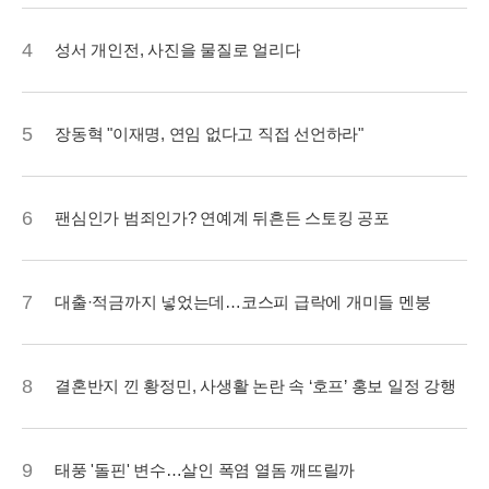
4
성서 개인전, 사진을 물질로 얼리다
5
장동혁 "이재명, 연임 없다고 직접 선언하라"
6
팬심인가 범죄인가? 연예계 뒤흔든 스토킹 공포
7
대출·적금까지 넣었는데…코스피 급락에 개미들 멘붕
8
결혼반지 낀 황정민, 사생활 논란 속 ‘호프’ 홍보 일정 강행
9
태풍 '돌핀' 변수…살인 폭염 열돔 깨뜨릴까