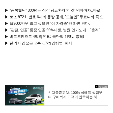
험
"공복혈당" 300넘는 심각 당뇨환자 '이것' 먹자마자..바로
로또 972회 번호 6자리 몽땅 공개, "오늘만" 무료니까 꼭 오늘 확인하세요.
월3000만원 벌고 싶으면 "이 자격증"만 따면 된다.
"관절, 연골" 통증 연골 99%재생, 병원 안가도돼... "충격"
비트코인으로 4억잃은 BJ 극단적 선택…충격!
한의사 김오곤 "2주 -17kg 감량법" 화제!
신차급중고차, 100% 실매물 상담부
터 구매까지 고객이 만족하는 하나
중고차