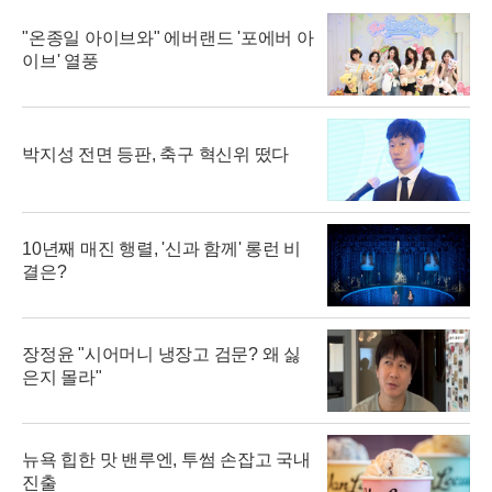
"온종일 아이브와" 에버랜드 '포에버 아
이브' 열풍
박지성 전면 등판, 축구 혁신위 떴다
10년째 매진 행렬, '신과 함께' 롱런 비
결은?
장정윤 "시어머니 냉장고 검문? 왜 싫
은지 몰라"
뉴욕 힙한 맛 밴루엔, 투썸 손잡고 국내
진출