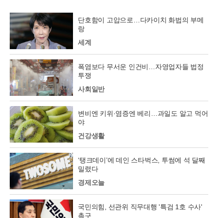
단호함이 고압으로…다카이치 화법의 부메
랑
세계
폭염보다 무서운 인건비…자영업자들 법정
투쟁
사회일반
변비엔 키위·염증엔 베리…과일도 알고 먹어
야
건강생활
‘탱크데이’에 데인 스타벅스, 투썸에 석 달째
밀렸다
경제오늘
국민의힘, 선관위 직무대행 '특검 1호 수사'
촉구