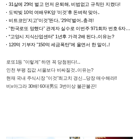
31살에 29억 벌고 먼저 은퇴해, 비법없고 규칙만 지켰다!
도박빚 10억 여배우K양 '이것'후 돈벼락 맞아..
비트코인'지고"이것"뜬다, '29억'벌어..충격!
"한국로또 망했다" 관계자 실수로 이번주 971회차 번호 6자리 공개!? 꼭 확인해라!
“고양시 지식산업센터” 1년후 가격 2배 된다..이유는?
120억 기부자 "150억 세금폭탄"에 울면서 한 말이..!
로또1등 "이렇게" 하면 꼭 당첨된다!...
인천 부평 집값 서울보다 비싸질것..이유는?
현재 국내 주식시장 "이것"최고치 경신...당장 매수해라!!
비x아그라 30배! 60대男도 3번이상 불끈불끈!