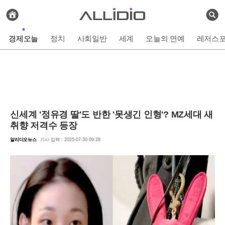
전
체
검
기
색
사
경제오늘
정치
사회일반
세계
오늘의 연예
레저스
보
기
신세계 '정유경 딸'도 반한 '못생긴 인형'? MZ세대 새
취향 저격수 등장
알리디오뉴스
기사 입력 : 2025-07-30 09:28