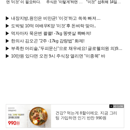
면 '이것' 이 필요하다.
주식은 '이렇게'하면 된
"이것" 섭취해 14일만
다.
에 완화
내장지방,원인은 비만균! '이것'하고 쏙쏙 빠져…
도박빚 10억 여배우K양 '이것'후 돈벼락 맞아..
먹자마자 묵은변 콸콸! -7kg 똥뱃살 쫙빠져!
한의사 김오곤 "2주 -17kg 감량법" 화제!
부족한 머리숱,"두피문신"으로 채우세요! 글로웰의원 의)96837
10만원 있다면 오전 9시 주식장 열리면 "이종목" 바
건강? 먹는게 8할이에요. 지금 그리
팅 가입하면 인기 반찬 990원