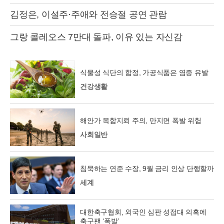
김정은, 이설주·주애와 전승절 공연 관람
그랑 콜레오스 7만대 돌파, 이유 있는 자신감
식물성 식단의 함정, 가공식품은 염증 유발
건강생활
해안가 목함지뢰 주의, 만지면 폭발 위험
사회일반
침묵하는 연준 수장, 9월 금리 인상 단행할까
세계
대한축구협회, 외국인 심판 성접대 의혹에
축구팬 ‘폭발’