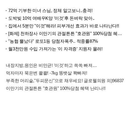
72억 기부한 미녀 스님, 정체 알고보니..충격!
도박빚 10억 여배우K양 '이것'후 돈벼락 맞아..
집에서 5분만 "이것"해라! 피부개선 효과가 바로 나타난다!!
[화제] 천하장사 이만기의 관절튼튼 "호관원" 100%당첨 혜택 난리나!!
"농협 뿔났다" 로또1등 당첨자폭주.. 적중률87%
월3천만원 수입 가져가는 '이 자격증' 지원자 몰려!
내장지방,원인은 비만균! '이것'하고 쏙쏙 빠져…
먹자마자 묵은변 콸콸! -7kg 똥뱃살 쫙빠져!
부족한 머리숱,"두피문신"으로 채우세요! 글로웰의원 의)96837
이만기의 관절튼튼 "호관원" 100%당첨 혜택 난리나!!