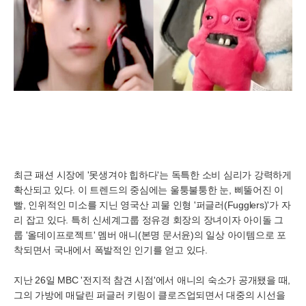
최근 패션 시장에 '못생겨야 힙하다'는 독특한 소비 심리가 강력하게
확산되고 있다. 이 트렌드의 중심에는 울퉁불퉁한 눈, 삐뚤어진 이
빨, 인위적인 미소를 지닌 영국산 괴물 인형 '퍼글러(Fugglers)'가 자
리 잡고 있다. 특히 신세계그룹 정유경 회장의 장녀이자 아이돌 그
룹 '올데이프로젝트' 멤버 애니(본명 문서윤)의 일상 아이템으로 포
착되면서 국내에서 폭발적인 인기를 얻고 있다.
지난 26일 MBC '전지적 참견 시점'에서 애니의 숙소가 공개됐을 때,
그의 가방에 매달린 퍼글러 키링이 클로즈업되면서 대중의 시선을