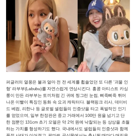
퍼글러의 열풍은 불과 얼마 전 전 세계를 휩쓸었던 또 다른 '괴물 인
형' 라부부(Labubu)를 자연스럽게 연상시킨다. 홍콩 아티스트 카싱
룽이 만든 라부부는 토끼처럼 긴 귀에 찡그린 눈썹, 삐죽삐죽 튀어
나온 이빨이 특징인 동화 속 요괴 캐릭터다. 블랙핑크 리사, 데이비
드 베컴, 리한나 등 글로벌 셀럽들의 인증샷을 타고 폭발적인 인기
를 얻었으며, 일부 한정판은 중고 거래에서 100만 원을 넘기고 단
한 점뿐인 131cm 초기 모델은 약 2억 원에 낙찰되는 등 상상을 초월
하는 가치를 형성하기도 했다. 국내에서도 셀럽들의 인증샷과 함께
품절 사태가 이어졌고, 팝마트 공식몰에서는 출시될 때마다 매진을