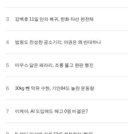
3
강백호 11일 만의 복귀, 한화 타선 완전체
4
법원도 찬성한 공소기각, 야권은 왜 반대하나
5
마우스 닮은 페라리, 조롱 뚫고 완판 행진
6
30kg 뺀 악뮤 수현, 기안84도 놀란 운동량
7
이케아, AI 도입에도 해고 0명 비결은?