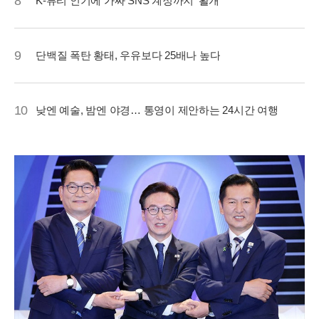
8
K-뷰티 인기에 가짜 SNS 계정까지 '활개'
9
단백질 폭탄 황태, 우유보다 25배나 높다
10
낮엔 예술, 밤엔 야경… 통영이 제안하는 24시간 여행