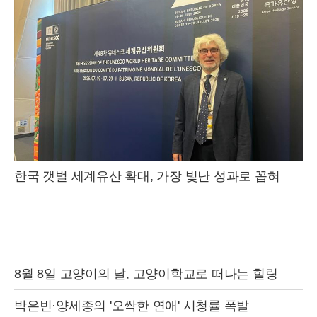
한국 갯벌 세계유산 확대, 가장 빛난 성과로 꼽혀
8월 8일 고양이의 날, 고양이학교로 떠나는 힐링
박은빈·양세종의 '오싹한 연애' 시청률 폭발