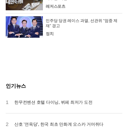
레저스포츠
민주당 당권 레이스 과열, 선관위 “엄중 제
재” 경고
정치
인기뉴스
1
한무컨벤션 호텔 다이닝, 뷔페 최저가 도전
2
산호 '연옥당', 한국 최초 만화계 오스카 거머쥐다