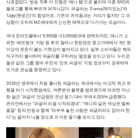
사로잡았다. 방송 직후 이 인형은 '애니 템'으로 불리며 각종 SNS와
블로그를 통해 빠르게 퍼져나갔다. 퍼글러는 'Funny(재미있는)'와
'Ugly(못생긴)'의 합성어로, 기존의 귀여움과는 거리가 멀지만 그 괴
상함이 오히려 MZ세대에게 신선한 매력으로 다가가는 모습이다.
국내 온라인몰에서 9,900원~13,000원대에 판매되지만, 애니가 소
유한 '래빗핑크' 키링 등 희귀 컬러나 한정판은 중고거래에서 3만 원
이상의 웃돈이 붙는 기현상이 벌어지고 있다. 일부 소비자들은 해외
직구까지 불사하며 퍼글러를 구하려는 열성을 보이고 있다. 누리꾼
들은 같은 그룹 멤버 우찬의 '민트 퍼글러' 키링 정보까지 공유하며
뜨거운 관심을 증명하고 있다.
2018년 영국에서 처음 출시된 퍼글러는 국내에서는 비교적 최근 유
행을 타기 시작했음에도, 여론분석 플랫폼 썸트렌드에 따르면 지난
한 달간 '퍼글러' 언급량은 전년 동기 대비 무려 4,025% 급증했다.
온라인에서는 "퍼글러 리셀 시작되겠네", "애니와 같은 색상은 벌써
품절" 등의 반응과 함께 "라부부 놓친 사람은 퍼글러라도 잡아야 한
다"는 말까지 나올 정도로 뜨거운 열기를 보이고 있다.