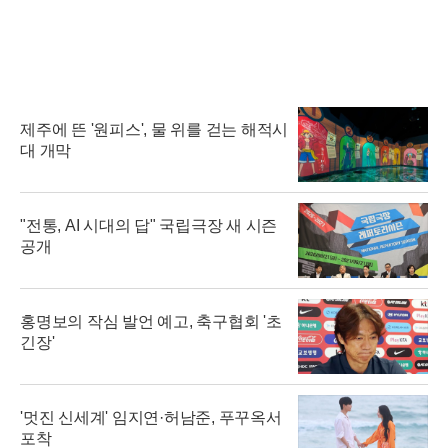
제주에 뜬 '원피스', 물 위를 걷는 해적시
대 개막
"전통, AI 시대의 답" 국립극장 새 시즌
공개
홍명보의 작심 발언 예고, 축구협회 '초
긴장'
'멋진 신세계' 임지연·허남준, 푸꾸옥서
포착