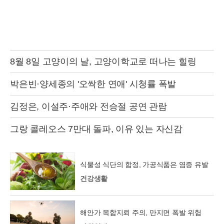
8월 8일 고양이의 날, 고양이학교로 떠나는 힐링
박은빈·양세종의 '오싹한 연애' 시청률 폭발
김정은, 이설주·주애와 전승절 공연 관람
그랑 콜레오스 7만대 돌파, 이유 있는 자신감
식물성 식단의 함정, 가공식품은 염증 유발
건강생활
해안가 목함지뢰 주의, 만지면 폭발 위험