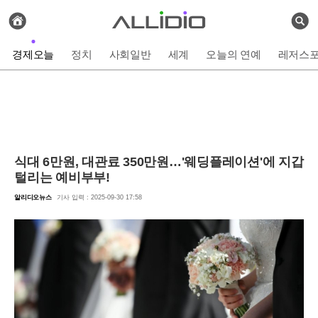
전
체
검
기
색
사
경제오늘
정치
사회일반
세계
오늘의 연예
레저스
보
기
식대 6만원, 대관료 350만원…'웨딩플레이션'에 지갑
털리는 예비부부!
알리디오뉴스
기사 입력 : 2025-09-30 17:58