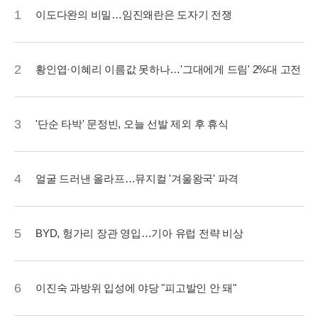
1
이도다완의 비밀…임진왜란은 도자기 전쟁
2
황인엽·이혜리 이름값 못하나…'그대에게 드림' 2%대 고전
3
'단순 타박' 문정빈, 오늘 선발 제외 후 휴식
4
얼굴 드러낸 올라프…뮤지컬 '겨울왕국' 파격
5
BYD, 헝가리 장관 영입…기아 유럽 전략 비상
6
이진숙 과방위 입성에 야당 "피고발인 안 돼"