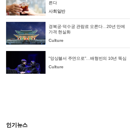
른다
사회일반
경복궁·덕수궁 관람료 오른다…20년 만에
가격 현실화
Culture
"앙상블서 주연으로"…배형빈의 10년 뚝심
Culture
인기뉴스