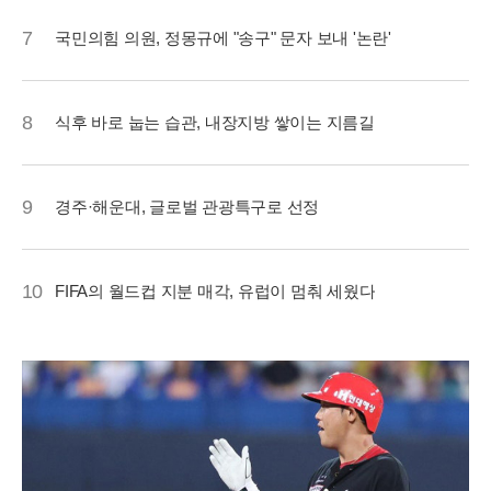
7
국민의힘 의원, 정몽규에 "송구" 문자 보내 '논란'
8
식후 바로 눕는 습관, 내장지방 쌓이는 지름길
9
경주·해운대, 글로벌 관광특구로 선정
10
FIFA의 월드컵 지분 매각, 유럽이 멈춰 세웠다