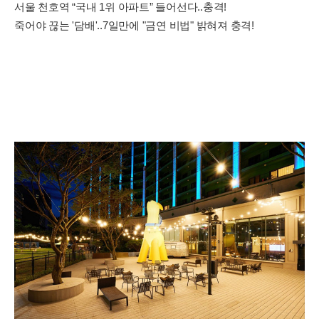
서울 천호역 “국내 1위 아파트” 들어선다..충격!
죽어야 끊는 '담배'..7일만에 "금연 비법" 밝혀져 충격!