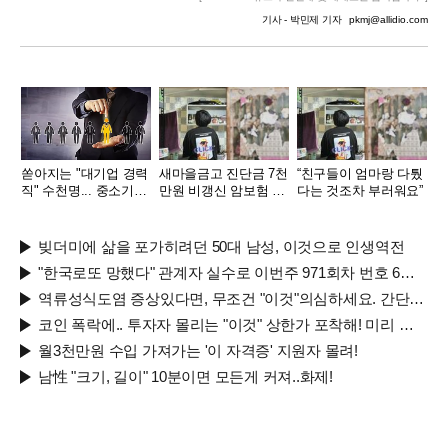
기사 - 박민제 기자
pkmj@allidio.com
쏟아지는 "대기업 경력
새마을금고 진단금 7천
“친구들이 엄마랑 다퉜
직" 수천명... 중소기업
만원 비갱신 암보험 출
다는 것조차 부러워요”
은 이들 중 고르면 돼
시
빚더미에 삶을 포가히려던 50대 남성, 이것으로 인생역전
"한국로또 망했다" 관계자 실수로 이번주 971회차 번호 6자리 공개!? 꼭 확인해라!
역류성식도염 증상있다면, 무조건 "이것"의심하세요. 간단치료법 나왔다!
코인 폭락에.. 투자자 몰리는 "이것" 상한가 포착해! 미리 투자..
월3천만원 수입 가져가는 '이 자격증' 지원자 몰려!
남性 "크기, 길이" 10분이면 모든게 커져..화제!