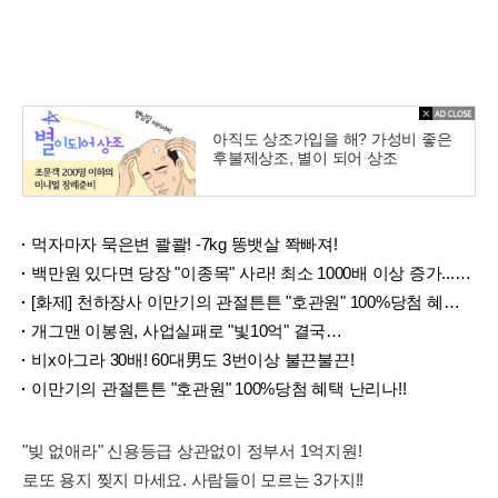
아직도 상조가입을 해? 가성비 좋은
후불제상조, 별이 되어 상조
먹자마자 묵은변 콸콸! -7kg 똥뱃살 쫙빠져!
백만원 있다면 당장 "이종목" 사라! 최소 1000배 이상 증가...충격!!
[화제] 천하장사 이만기의 관절튼튼 "호관원" 100%당첨 혜택 난리나!!
개그맨 이봉원, 사업실패로 "빛10억" 결국…
비x아그라 30배! 60대男도 3번이상 불끈불끈!
이만기의 관절튼튼 "호관원" 100%당첨 혜택 난리나!!
"빚 없애라" 신용등급 상관없이 정부서 1억지원!
로또 용지 찢지 마세요. 사람들이 모르는 3가지!!