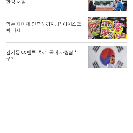
한강 서점
먹는 재미에 인증샷까지, IP 아이스크
림 대세
김기동 vs 벤투, 차기 국대 사령탑 누
구?