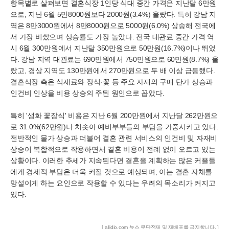
항목별로 살펴보면 결혼식장 1인당 식대 중간 가격은 지난달 6만원
으로, 지난 6월 5만8000원보다 2000원(3.4%) 올랐다. 특히 강남 지
역은 8만3000원에서 8만8000원으로 5000원(6.0%) 상승해 전국에
서 가장 비쌌으며 상승률도 가장 높았다. 전국 대관료 중간 가격 역
시 6월 300만원에서 지난달 350만원으로 50만원(16.7%)이나 뛰었
다. 강남 지역 대관료는 690만원에서 750만원으로 60만원(8.7%) 올
랐고, 경상 지역도 130만원에서 270만원으로 두 배 이상 급등했다.
결혼식장 측은 식재료와 장식·꽃 등 주요 자재의 구매 단가 상승과
인건비 인상을 비용 상승의 주된 원인으로 꼽았다.
특히 '생화 꽃장식' 비용은 지난 6월 200만원에서 지난달 262만원으
로 31.0%(62만원)나 치솟아 예비부부들의 부담을 가중시키고 있다.
전반적인 물가 상승과 더불어 결혼 관련 서비스의 인건비 및 자재비
상승이 복합적으로 작용하면서 결혼 비용이 전례 없이 오르고 있는
상황이다. 이러한 추세가 지속된다면 결혼을 계획하는 많은 커플들
에게 경제적 부담은 더욱 커질 것으로 예상되며, 이는 결혼 자체를
망설이게 하는 요인으로 작용할 수 있다는 우려의 목소리가 커지고
있다.
[ allidio.com 뉴스 무단전재 및 재배포를 금지합니다. ]