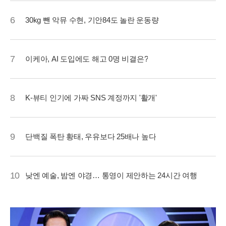
6
30kg 뺀 악뮤 수현, 기안84도 놀란 운동량
7
이케아, AI 도입에도 해고 0명 비결은?
8
K-뷰티 인기에 가짜 SNS 계정까지 '활개'
9
단백질 폭탄 황태, 우유보다 25배나 높다
10
낮엔 예술, 밤엔 야경… 통영이 제안하는 24시간 여행