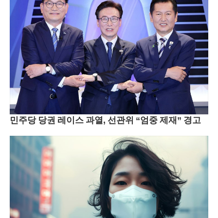
민주당 당권 레이스 과열, 선관위 “엄중 제재” 경고