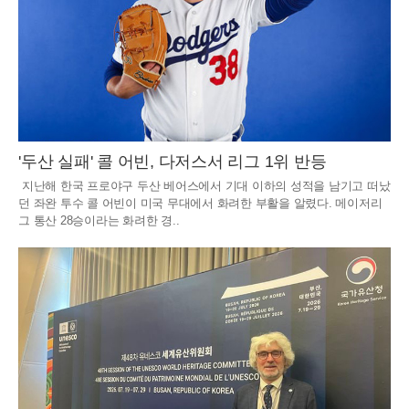
'두산 실패' 콜 어빈, 다저스서 리그 1위 반등
지난해 한국 프로야구 두산 베어스에서 기대 이하의 성적을 남기고 떠났
던 좌완 투수 콜 어빈이 미국 무대에서 화려한 부활을 알렸다. 메이저리
그 통산 28승이라는 화려한 경..