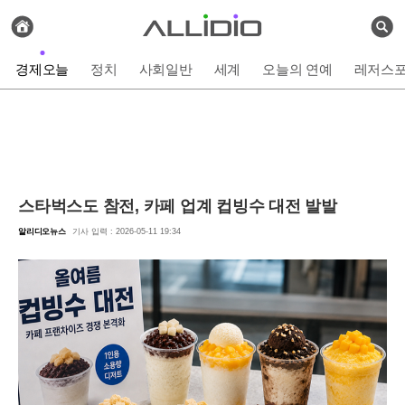
전
체
검
기
색
사
경제오늘
정치
사회일반
세계
오늘의 연예
레저스
보
기
스타벅스도 참전, 카페 업계 컵빙수 대전 발발
알리디오뉴스
기사 입력 : 2026-05-11 19:34