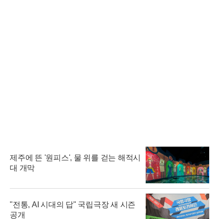
제주에 뜬 '원피스', 물 위를 걷는 해적시
대 개막
"전통, AI 시대의 답" 국립극장 새 시즌
공개