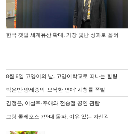
한국 갯벌 세계유산 확대, 가장 빛난 성과로 꼽혀
8월 8일 고양이의 날, 고양이학교로 떠나는 힐링
박은빈·양세종의 '오싹한 연애' 시청률 폭발
김정은, 이설주·주애와 전승절 공연 관람
그랑 콜레오스 7만대 돌파, 이유 있는 자신감