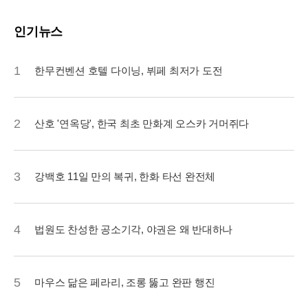
인기뉴스
1
한무컨벤션 호텔 다이닝, 뷔페 최저가 도전
2
산호 '연옥당', 한국 최초 만화계 오스카 거머쥐다
3
강백호 11일 만의 복귀, 한화 타선 완전체
4
법원도 찬성한 공소기각, 야권은 왜 반대하나
5
마우스 닮은 페라리, 조롱 뚫고 완판 행진