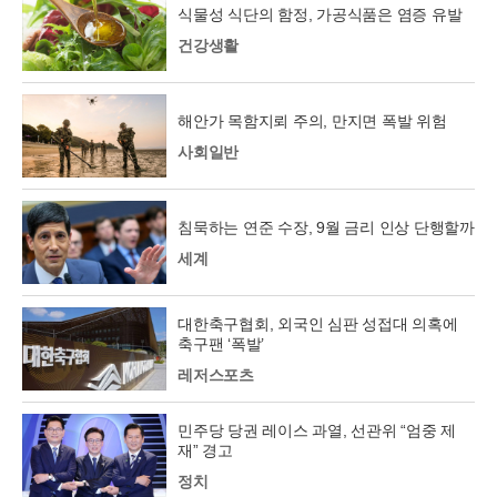
식물성 식단의 함정, 가공식품은 염증 유발
건강생활
해안가 목함지뢰 주의, 만지면 폭발 위험
사회일반
침묵하는 연준 수장, 9월 금리 인상 단행할까
세계
대한축구협회, 외국인 심판 성접대 의혹에
축구팬 ‘폭발’
레저스포츠
민주당 당권 레이스 과열, 선관위 “엄중 제
재” 경고
정치