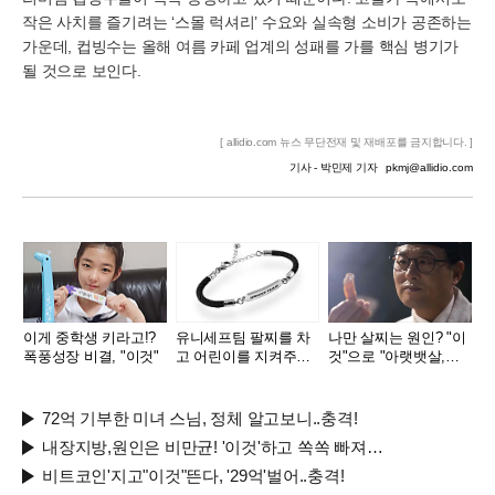
작은 사치를 즐기려는 ‘스몰 럭셔리’ 수요와 실속형 소비가 공존하는
가운데, 컵빙수는 올해 여름 카페 업계의 성패를 가를 핵심 병기가
될 것으로 보인다.
[ allidio.com 뉴스 무단전재 및 재배포를 금지합니다. ]
기사 - 박민제 기자
pkmj@allidio.com
이게 중학생 키라고!?
유니세프팀 팔찌를 차
나만 살찌는 원인? "이
폭풍성장 비결, "이것"
고 어린이를 지켜주세
것"으로 "아랫뱃살,옆
요
구리" 다 빠진다!
72억 기부한 미녀 스님, 정체 알고보니..충격!
내장지방,원인은 비만균! '이것'하고 쏙쏙 빠져…
비트코인'지고"이것"뜬다, '29억'벌어..충격!