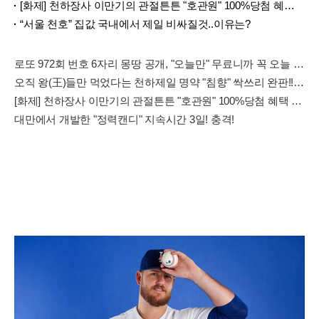
[화제] 천하장사 이만기의 관절튼튼 "호관원" 100%당첨 혜택 난리나!!
“서울 천호” 집값 국내에서 제일 비싸질것..이유는?
로또 972회 번호 6자리 몽땅 공개, "오늘만" 무료니까 꼭 오늘 확인하세요.
오직 왕(王)들만 먹었다는 천하제일 명약 "침향" 싹쓰리 완판!! 왜 난리났나 봤더니..경악!
[화제] 천하장사 이만기의 관절튼튼 "호관원" 100%당첨 혜택 난리나!!
대만에서 개발한 "정력캔디" 지속시간 3일! 충격!