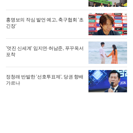
홍명보의 작심 발언 예고, 축구협회 '초
긴장'
'멋진 신세계' 임지연·허남준, 푸꾸옥서
포착
정청래 반발한 '선호투표제', 당권 향배
가르나