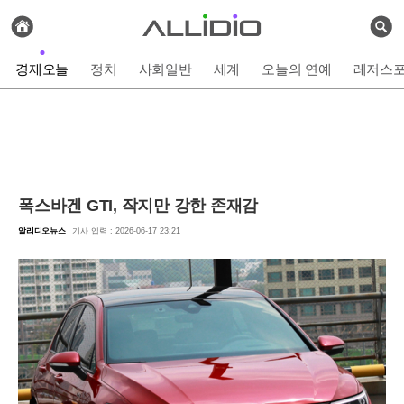
전
체
검
기
색
사
경제오늘
정치
사회일반
세계
오늘의 연예
레저스
보
기
폭스바겐 GTI, 작지만 강한 존재감
알리디오뉴스
기사 입력 : 2026-06-17 23:21