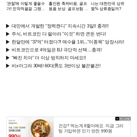
'관절'에 이렇게 좋을수
홀인원 축하비용, 골프
나는 대한민국 상위
가! 진작먹을걸 그랬어
용품 보상. 골프보험 출
몇% 상류층일까?
요!
시
대만에서 개발한 "정력캔디" 지속시간 3일!! 충격!!
주식, 비트코인 다 팔아라 "이것" 하면 큰돈 번다!
한달만에 "37억" 터졌다?! 매수율 1위..."이종목" 당장사라!
비트코인으로 4억잃은 BJ 극단적 선택…충격!
"빠진 치아" 더 이상 방치하지 마세요!!
비x아그라 30배! 60대男도 3번이상 불끈불끈!
건강? 먹는게 8할이에요. 지금 그리
팅 가입하면 인기 반찬 990원