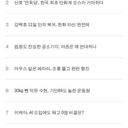
2
산호 '연옥당', 한국 최초 만화계 오스카 거머쥐다
3
강백호 11일 만의 복귀, 한화 타선 완전체
4
법원도 찬성한 공소기각, 야권은 왜 반대하나
5
마우스 닮은 페라리, 조롱 뚫고 완판 행진
6
30kg 뺀 악뮤 수현, 기안84도 놀란 운동량
7
이케아, AI 도입에도 해고 0명 비결은?