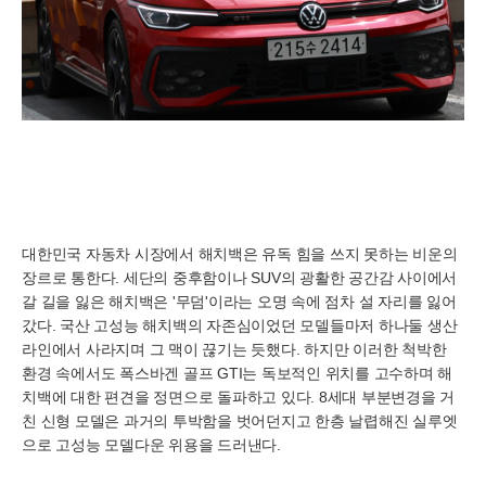
대한민국 자동차 시장에서 해치백은 유독 힘을 쓰지 못하는 비운의
장르로 통한다. 세단의 중후함이나 SUV의 광활한 공간감 사이에서
갈 길을 잃은 해치백은 '무덤'이라는 오명 속에 점차 설 자리를 잃어
갔다. 국산 고성능 해치백의 자존심이었던 모델들마저 하나둘 생산
라인에서 사라지며 그 맥이 끊기는 듯했다. 하지만 이러한 척박한
환경 속에서도 폭스바겐 골프 GTI는 독보적인 위치를 고수하며 해
치백에 대한 편견을 정면으로 돌파하고 있다. 8세대 부분변경을 거
친 신형 모델은 과거의 투박함을 벗어던지고 한층 날렵해진 실루엣
으로 고성능 모델다운 위용을 드러낸다.