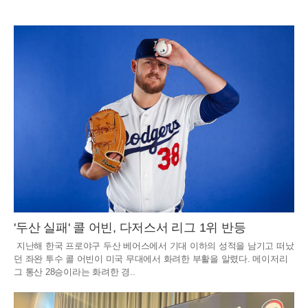
'두산 실패' 콜 어빈, 다저스서 리그 1위 반등
지난해 한국 프로야구 두산 베어스에서 기대 이하의 성적을 남기고 떠났
던 좌완 투수 콜 어빈이 미국 무대에서 화려한 부활을 알렸다. 메이저리
그 통산 28승이라는 화려한 경..