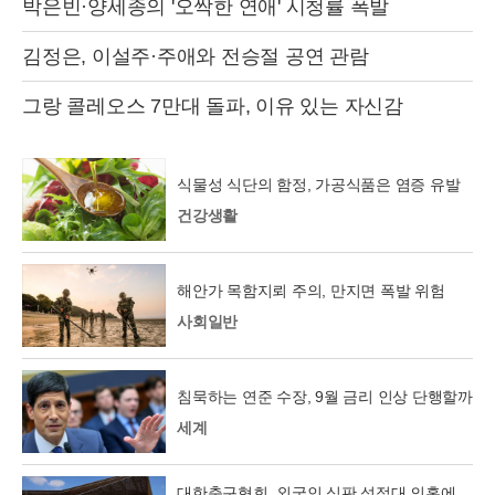
박은빈·양세종의 '오싹한 연애' 시청률 폭발
김정은, 이설주·주애와 전승절 공연 관람
그랑 콜레오스 7만대 돌파, 이유 있는 자신감
식물성 식단의 함정, 가공식품은 염증 유발
건강생활
해안가 목함지뢰 주의, 만지면 폭발 위험
사회일반
침묵하는 연준 수장, 9월 금리 인상 단행할까
세계
대한축구협회, 외국인 심판 성접대 의혹에