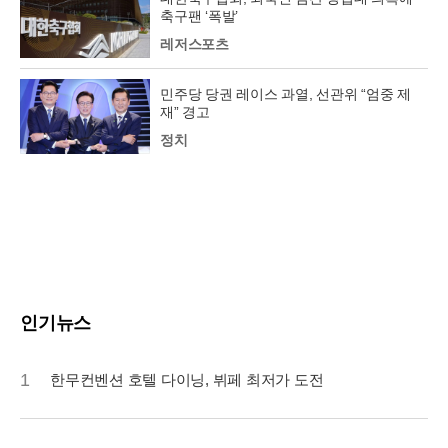
축구팬 ‘폭발’
레저스포츠
민주당 당권 레이스 과열, 선관위 “엄중 제
재” 경고
정치
인기뉴스
1
한무컨벤션 호텔 다이닝, 뷔페 최저가 도전