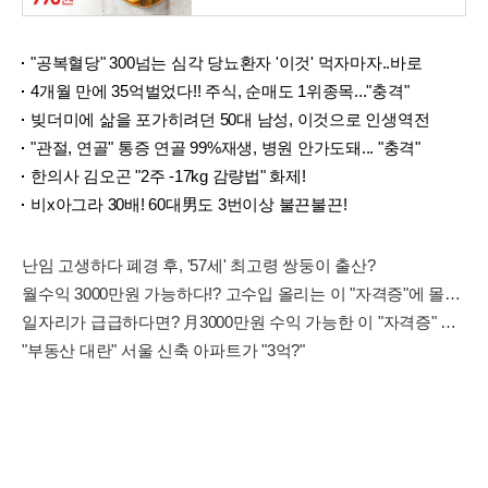
"공복혈당" 300넘는 심각 당뇨환자 '이것' 먹자마자..바로
4개월 만에 35억벌었다!! 주식, 순매도 1위종목..."충격"
빚더미에 삶을 포가히려던 50대 남성, 이것으로 인생역전
"관절, 연골" 통증 연골 99%재생, 병원 안가도돼... "충격"
한의사 김오곤 "2주 -17kg 감량법" 화제!
비x아그라 30배! 60대男도 3번이상 불끈불끈!
난임 고생하다 폐경 후, '57세' 최고령 쌍둥이 출산?
월수익 3000만원 가능하다!? 고수입 올리는 이 "자격증"에 몰리는 이유 알고보니…
일자리가 급급하다면? 月3000만원 수익 가능한 이 "자격증" 주목받고 있어..
"부동산 대란" 서울 신축 아파트가 "3억?"