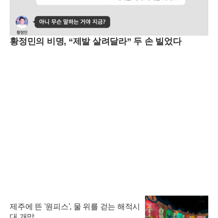
황정민의 비명, “제발 살려달라” 두 손 빌었다
제주에 뜬 '원피스', 물 위를 걷는 해적시
대 개막