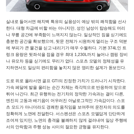
실내로 들어서면 해치백 특유의 실용성이 예상 밖의 쾌적함을 선사
한다. 대형 차급에 비할 바는 아니지만, 성인 남성이 탑승해도 머리
나 무릎 공간에 부족함이 느껴지지 않는다. 일상적인 짐을 싣기에도
충분한 공간을 확보했으며, 뒷문 전체가 시원하게 열리는 구조 덕분
에 부피가 큰 물건을 싣고 내리기가 매우 수월하다. 기본 374L인 트
렁크 용량은 뒷좌석을 접을 경우 최대 1,230L까지 늘어나 캠핑 장비
나 유모차 등을 싣기에도 무리가 없다. 스포츠 모델의 정체성을 유
지하면서도 일상의 편리함을 놓치지 않은 영리한 설계가 돋보인다.
도로 위로 올라서면 골프 GTI의 진정한 가치가 드러나기 시작한다.
가속 페달에 발을 올리는 순간 차체는 즉각적으로 반응하며 앞으로
튀어 나간다. 최근 유행하는 전기차의 정막한 가속과는 결이 다른,
엔진의 고동과 배기음이 어우러진 아날로그적인 가속감이다. 스포
츠 모드가 아니더라도 경쾌한 움직임을 보여주며 운전자의 의도를
정확하게 노면에 전달한다. 서스펜션은 스포츠 모델답게 단단하게
조여져 있지만, 노면의 충격을 불쾌하지 않게 걸러내며 일상 주행에
서의 안락함과 주행 성능 사이의 절묘한 균형을 유지한다.