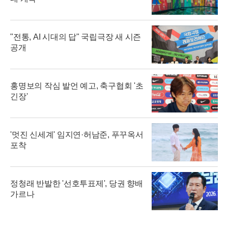
"전통, AI 시대의 답" 국립극장 새 시즌
공개
홍명보의 작심 발언 예고, 축구협회 '초
긴장'
'멋진 신세계' 임지연·허남준, 푸꾸옥서
포착
정청래 반발한 '선호투표제', 당권 향배
가르나