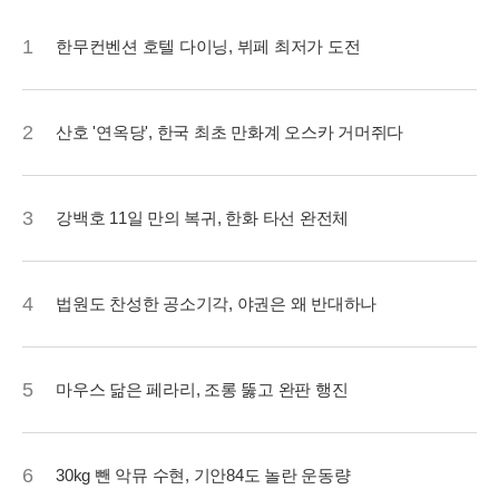
1
한무컨벤션 호텔 다이닝, 뷔페 최저가 도전
2
산호 '연옥당', 한국 최초 만화계 오스카 거머쥐다
3
강백호 11일 만의 복귀, 한화 타선 완전체
4
법원도 찬성한 공소기각, 야권은 왜 반대하나
5
마우스 닮은 페라리, 조롱 뚫고 완판 행진
6
30kg 뺀 악뮤 수현, 기안84도 놀란 운동량