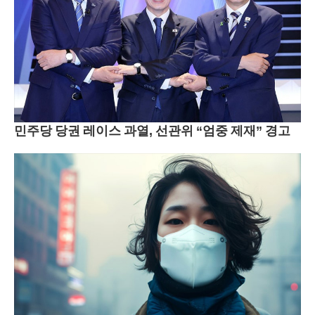
민주당 당권 레이스 과열, 선관위 “엄중 제재” 경고