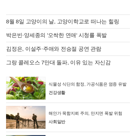
8월 8일 고양이의 날, 고양이학교로 떠나는 힐링
박은빈·양세종의 '오싹한 연애' 시청률 폭발
김정은, 이설주·주애와 전승절 공연 관람
그랑 콜레오스 7만대 돌파, 이유 있는 자신감
식물성 식단의 함정, 가공식품은 염증 유발
건강생활
해안가 목함지뢰 주의, 만지면 폭발 위험
사회일반