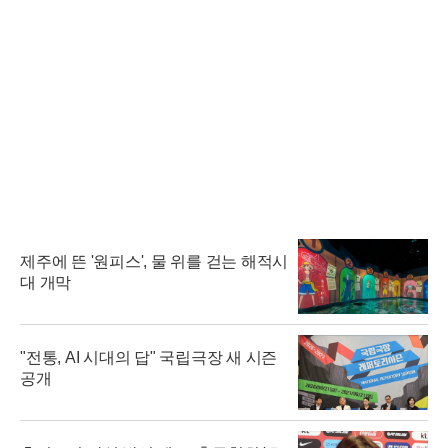
제주에 뜬 '원피스', 물 위를 걷는 해적시
대 개막
"전통, AI 시대의 답" 국립극장 새 시즌
공개