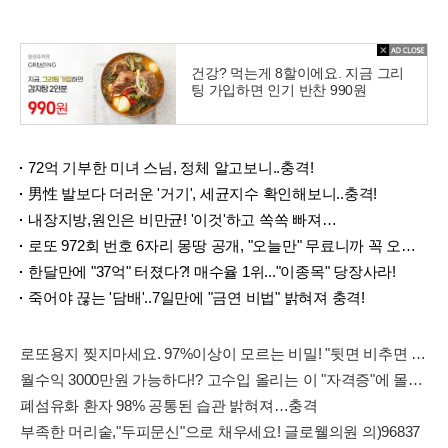
건강? 먹는게 8할이에요. 지금 그리
팅 가입하면 인기 반찬 990원
72억 기부한 미녀 스님, 정체 알고보니..충격!
男性 발보다 더러운 '거기', 세균지수 확인해보니..충격!
내장지방,원인은 비만균! '이것'하고 쏙쏙 빠져…
로또 972회 번호 6자리 몽땅 공개, "오늘만" 무료니까 꼭 오늘 확인하세요.
한달만에 "37억" 터졌다?! 매수율 1위..."이종목" 당장사라!
죽어야 끊는 '담배'..7일만에 "금연 비법" 밝혀져 충격!
로또용지 찢지마세요. 97%이상이 모르는 비밀! "뒷면 비추면 번호 보인다!?"
월수익 3000만원 가능하다!? 고수입 올리는 이 "자격증"에 몰리는 이유 알고보니…
폐섬유화 환자 98% 공통된 습관 밝혀져…충격
부족한 머리숱,"두피문신"으로 채우세요! 글로웰의원 의)96837