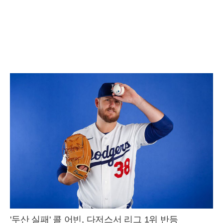
'두산 실패' 콜 어빈, 다저스서 리그 1위 반등