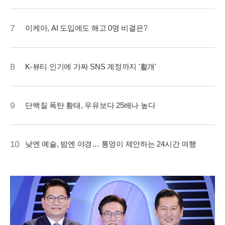
7
이케아, AI 도입에도 해고 0명 비결은?
8
K-뷰티 인기에 가짜 SNS 계정까지 '활개'
9
단백질 폭탄 황태, 우유보다 25배나 높다
10
낮엔 예술, 밤엔 야경… 통영이 제안하는 24시간 여행