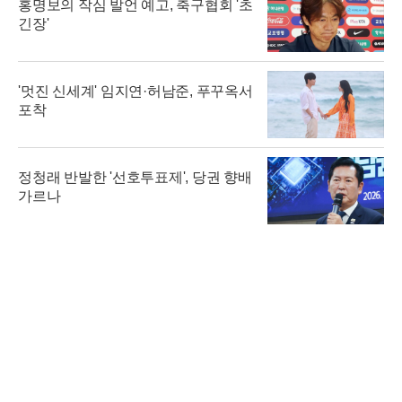
홍명보의 작심 발언 예고, 축구협회 '초
긴장'
'멋진 신세계' 임지연·허남준, 푸꾸옥서
포착
정청래 반발한 '선호투표제', 당권 향배
가르나