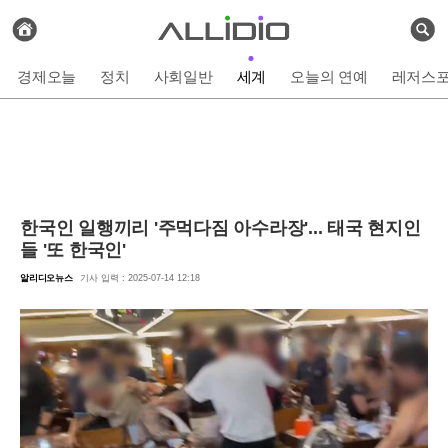
전
체
검
기
색
사
경제오늘
정치
사회일반
세계
오늘의 연예
레저스
보
기
한국인 일행끼리 '주먹다짐 아수라장'... 태국 현지인
들 '또 한국인'
알리디오뉴스
기사 입력 : 2025-07-14 12:18