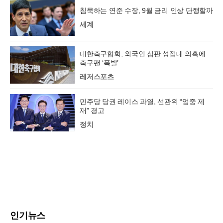
침묵하는 연준 수장, 9월 금리 인상 단행할까
세계
대한축구협회, 외국인 심판 성접대 의혹에
축구팬 ‘폭발’
레저스포츠
민주당 당권 레이스 과열, 선관위 “엄중 제
재” 경고
정치
인기뉴스