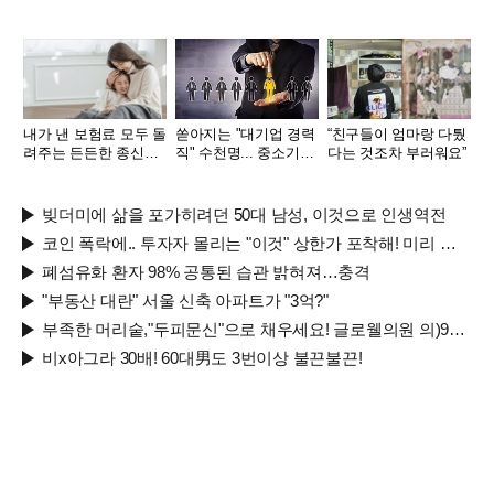
내가 낸 보험료 모두 돌
쏟아지는 "대기업 경력
“친구들이 엄마랑 다퉜
려주는 든든한 종신보
직" 수천명... 중소기업
다는 것조차 부러워요”
험
은 이들 중 고르면 돼
빚더미에 삶을 포가히려던 50대 남성, 이것으로 인생역전
코인 폭락에.. 투자자 몰리는 "이것" 상한가 포착해! 미리 투자..
폐섬유화 환자 98% 공통된 습관 밝혀져…충격
"부동산 대란" 서울 신축 아파트가 "3억?"
부족한 머리숱,"두피문신"으로 채우세요! 글로웰의원 의)96837
비x아그라 30배! 60대男도 3번이상 불끈불끈!