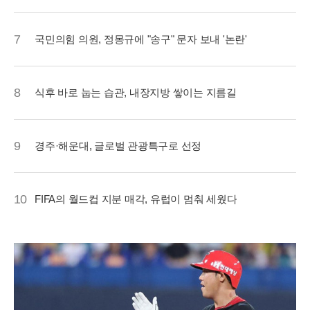
7
국민의힘 의원, 정몽규에 "송구" 문자 보내 '논란'
8
식후 바로 눕는 습관, 내장지방 쌓이는 지름길
9
경주·해운대, 글로벌 관광특구로 선정
10
FIFA의 월드컵 지분 매각, 유럽이 멈춰 세웠다