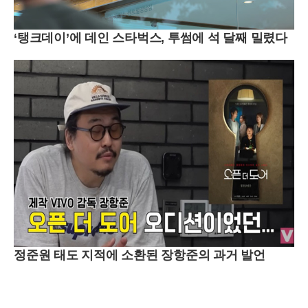
‘탱크데이’에 데인 스타벅스, 투썸에 석 달째 밀렸다
정준원 태도 지적에 소환된 장항준의 과거 발언