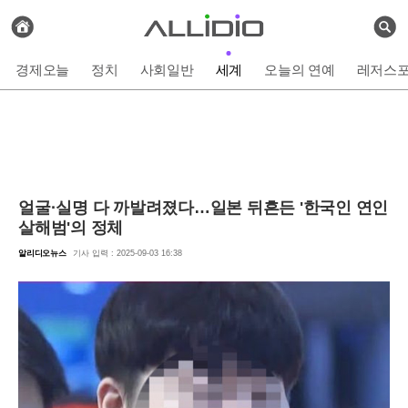
전
체
검
기
색
사
경제오늘
정치
사회일반
세계
오늘의 연예
레저스
보
기
얼굴·실명 다 까발려졌다…일본 뒤흔든 '한국인 연인
살해범'의 정체
알리디오뉴스
기사 입력 : 2025-09-03 16:38