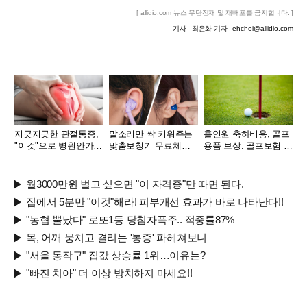
[ allidio.com 뉴스 무단전재 및 재배포를 금지합니다. ]
기사 - 최은화 기자
ehchoi@allidio.com
지긋지긋한 관절통증,
말소리만 싹 키워주는
홀인원 축하비용, 골프
"이것"으로 병원안가도
맞춤보청기 무료체험
용품 보상. 골프보험 출
돼..
지원자모집
시
월3000만원 벌고 싶으면 "이 자격증"만 따면 된다.
집에서 5분만 "이것"해라! 피부개선 효과가 바로 나타난다!!
"농협 뿔났다" 로또1등 당첨자폭주.. 적중률87%
목, 어깨 뭉치고 결리는 '통증' 파헤쳐보니
"서울 동작구" 집값 상승률 1위…이유는?
"빠진 치아" 더 이상 방치하지 마세요!!