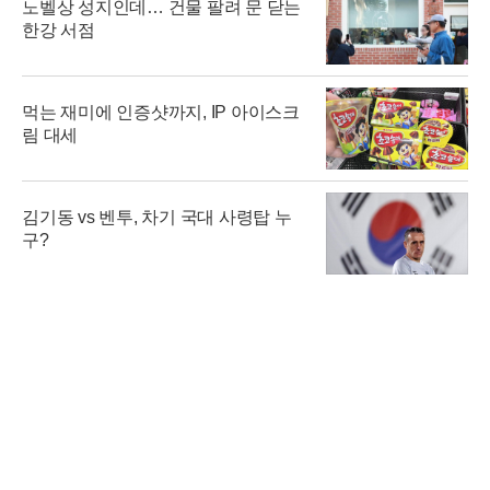
노벨상 성지인데… 건물 팔려 문 닫는
한강 서점
먹는 재미에 인증샷까지, IP 아이스크
림 대세
김기동 vs 벤투, 차기 국대 사령탑 누
구?