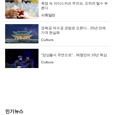
폭염 속 아이스커피 주의보, 오히려 탈수 부
른다
사회일반
경복궁·덕수궁 관람료 오른다…20년 만에
가격 현실화
Culture
"앙상블서 주연으로"…배형빈의 10년 뚝심
Culture
인기뉴스