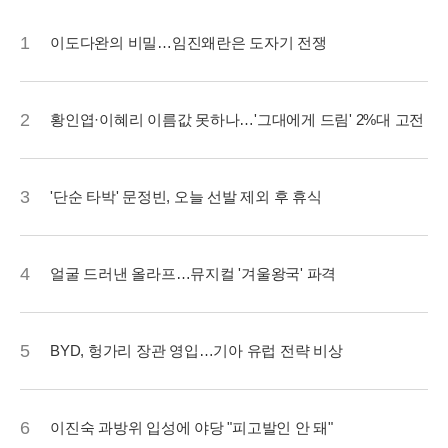
1
이도다완의 비밀…임진왜란은 도자기 전쟁
2
황인엽·이혜리 이름값 못하나…'그대에게 드림' 2%대 고전
3
'단순 타박' 문정빈, 오늘 선발 제외 후 휴식
4
얼굴 드러낸 올라프…뮤지컬 '겨울왕국' 파격
5
BYD, 헝가리 장관 영입…기아 유럽 전략 비상
6
이진숙 과방위 입성에 야당 "피고발인 안 돼"