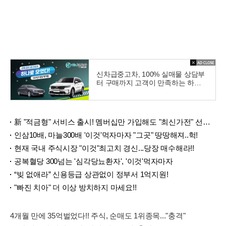
신차급중고차, 100% 실매물 상담부
터 구매까지 고객이 만족하는 하나
중고차
新 "적금형" 서비스 출시! 멤버십만 가입해도 "최신가전" 선착순 100% 무료 경품지원!!
인삼10배, 마늘300배 '이것'먹자마자 "그곳" 땅땅해져..헉!
현재 국내 주식시장 "이것"최고치 경신...당장 매수해라!!
공복혈당 300넘는 '심각당뇨환자', '이것'먹자마자
“빚 없애라” 신용등급 상관없이 정부서 1억지원!
"빠진 치아" 더 이상 방치하지 마세요!!
4개월 만에 35억벌었다!! 주식, 순매도 1위종목..."충격"