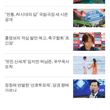
"전통, AI 시대의 답" 국립극장 새 시즌
공개
홍명보의 작심 발언 예고, 축구협회 '초
긴장'
'멋진 신세계' 임지연·허남준, 푸꾸옥서
포착
정청래 반발한 '선호투표제', 당권 향배
가르나