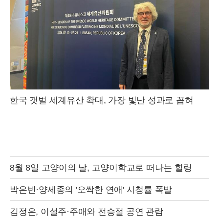
한국 갯벌 세계유산 확대, 가장 빛난 성과로 꼽혀
8월 8일 고양이의 날, 고양이학교로 떠나는 힐링
박은빈·양세종의 '오싹한 연애' 시청률 폭발
김정은, 이설주·주애와 전승절 공연 관람