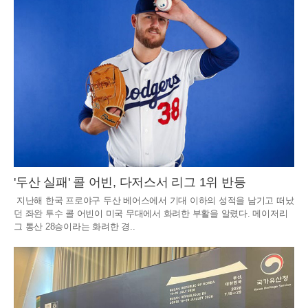
'두산 실패' 콜 어빈, 다저스서 리그 1위 반등
지난해 한국 프로야구 두산 베어스에서 기대 이하의 성적을 남기고 떠났
던 좌완 투수 콜 어빈이 미국 무대에서 화려한 부활을 알렸다. 메이저리
그 통산 28승이라는 화려한 경..