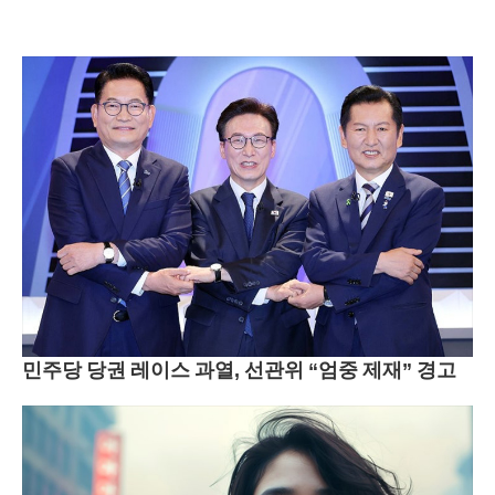
민주당 당권 레이스 과열, 선관위 “엄중 제재” 경고