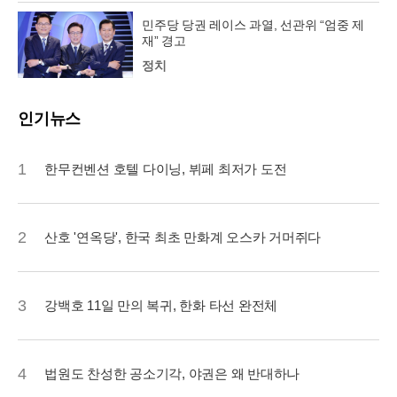
민주당 당권 레이스 과열, 선관위 “엄중 제
재” 경고
정치
인기뉴스
1
한무컨벤션 호텔 다이닝, 뷔페 최저가 도전
2
산호 '연옥당', 한국 최초 만화계 오스카 거머쥐다
3
강백호 11일 만의 복귀, 한화 타선 완전체
4
법원도 찬성한 공소기각, 야권은 왜 반대하나