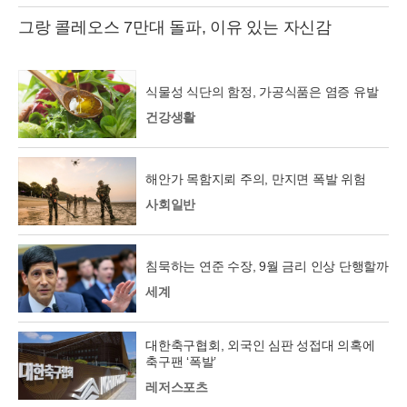
그랑 콜레오스 7만대 돌파, 이유 있는 자신감
식물성 식단의 함정, 가공식품은 염증 유발
건강생활
해안가 목함지뢰 주의, 만지면 폭발 위험
사회일반
침묵하는 연준 수장, 9월 금리 인상 단행할까
세계
대한축구협회, 외국인 심판 성접대 의혹에
축구팬 ‘폭발’
레저스포츠