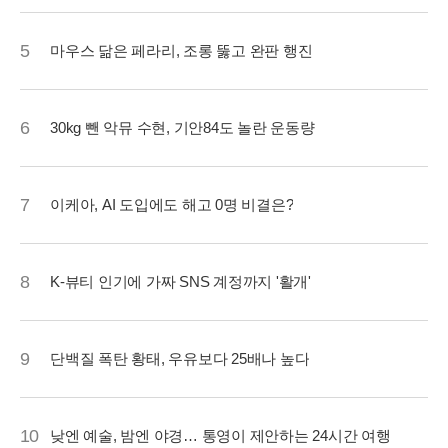
5
마우스 닮은 페라리, 조롱 뚫고 완판 행진
6
30kg 뺀 악뮤 수현, 기안84도 놀란 운동량
7
이케아, AI 도입에도 해고 0명 비결은?
8
K-뷰티 인기에 가짜 SNS 계정까지 '활개'
9
단백질 폭탄 황태, 우유보다 25배나 높다
10
낮엔 예술, 밤엔 야경… 통영이 제안하는 24시간 여행