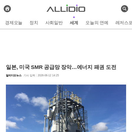
전
체
검
기
색
사
경제오늘
정치
사회일반
세계
오늘의 연예
레저스
보
기
일본, 미국 SMR 공급망 장악…에너지 패권 도전
알리디오뉴스
기사 입력 : 2026-06-12 14:25