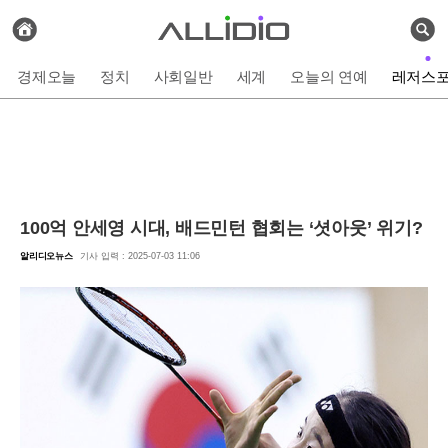
전
체
검
기
색
사
경제오늘
정치
사회일반
세계
오늘의 연예
레저스
보
기
100억 안세영 시대, 배드민턴 협회는 ‘셧아웃’ 위기?
알리디오뉴스
기사 입력 : 2025-07-03 11:06