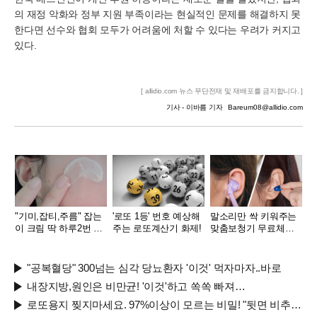
의 재정 악화와 정부 지원 부족이라는 현실적인 문제를 해결하지 못
한다면 선수와 협회 모두가 어려움에 처할 수 있다는 우려가 커지고
있다.
[ allidio.com 뉴스 무단전재 및 재배포를 금지합니다. ]
기사 - 이바름 기자
Bareum08@allidio.com
"기미,잡티,주름" 잡는
'로또 1등' 번호 예상해
말소리만 싹 키워주는
이 크림 딱 하루2번 발
주는 로또계산기 화제!
맞춤보청기 무료체험
라
지원자모집
"공복혈당" 300넘는 심각 당뇨환자 '이것' 먹자마자..바로
내장지방,원인은 비만균! '이것'하고 쏙쏙 빠져…
로또용지 찢지마세요. 97%이상이 모르는 비밀! "뒷면 비추면 번호 보인다!?"