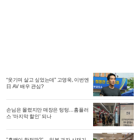
“웃기며 살고 싶었는데” 고영욱, 이번엔
日 AV 배우 관심?
손님은 몰렸지만 매장은 텅텅…홈플러
스 ‘마지막 할인’ 되나
"흑백이 한정판?"… 일본 과자 사재기