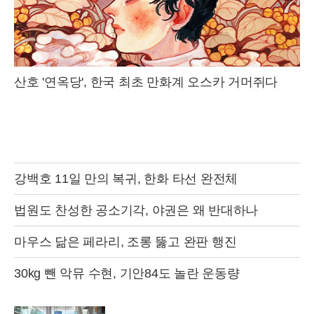
산호 '연옥당', 한국 최초 만화계 오스카 거머쥐다
강백호 11일 만의 복귀, 한화 타선 완전체
법원도 찬성한 공소기각, 야권은 왜 반대하나
마우스 닮은 페라리, 조롱 뚫고 완판 행진
30kg 뺀 악뮤 수현, 기안84도 놀란 운동량