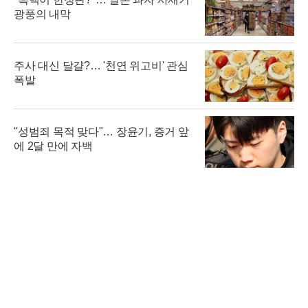
광풍의 내막
주사 대신 달걀?… '천연 위고비' 관심
폭발
"성범죄 목적 맞다"… 장윤기, 증거 앞
에 2달 만에 자백