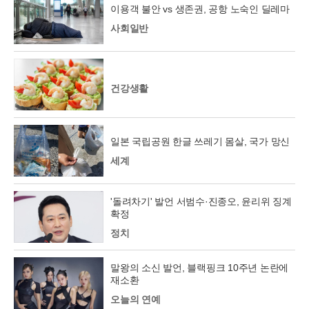
이용객 불안 vs 생존권, 공항 노숙인 딜레마
사회일반
건강생활
일본 국립공원 한글 쓰레기 몸살, 국가 망신
세계
'돌려차기' 발언 서범수·진종오, 윤리위 징계
확정
정치
말왕의 소신 발언, 블랙핑크 10주년 논란에
재소환
오늘의 연예