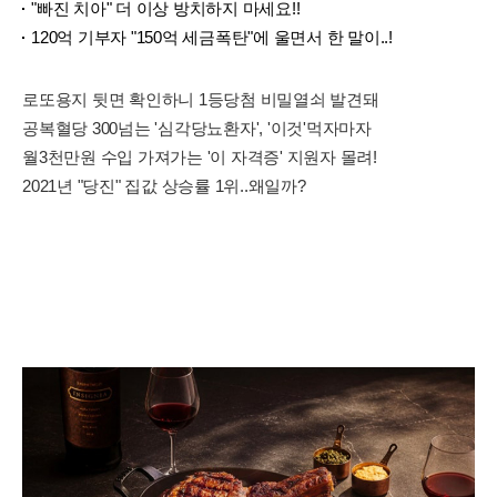
"빠진 치아" 더 이상 방치하지 마세요!!
120억 기부자 "150억 세금폭탄"에 울면서 한 말이..!
로또용지 뒷면 확인하니 1등당첨 비밀열쇠 발견돼
공복혈당 300넘는 '심각당뇨환자', '이것'먹자마자
월3천만원 수입 가져가는 '이 자격증' 지원자 몰려!
2021년 "당진" 집값 상승률 1위..왜일까?