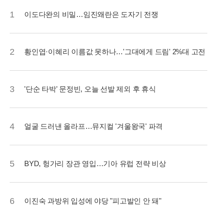
1
이도다완의 비밀…임진왜란은 도자기 전쟁
2
황인엽·이혜리 이름값 못하나…'그대에게 드림' 2%대 고전
3
'단순 타박' 문정빈, 오늘 선발 제외 후 휴식
4
얼굴 드러낸 올라프…뮤지컬 '겨울왕국' 파격
5
BYD, 헝가리 장관 영입…기아 유럽 전략 비상
6
이진숙 과방위 입성에 야당 "피고발인 안 돼"