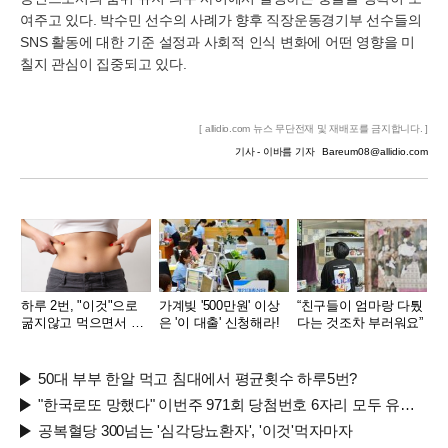
여주고 있다. 박수민 선수의 사례가 향후 직장운동경기부 선수들의
SNS 활동에 대한 기준 설정과 사회적 인식 변화에 어떤 영향을 미
칠지 관심이 집중되고 있다.
[ allidio.com 뉴스 무단전재 및 재배포를 금지합니다. ]
기사 - 이바름 기자
Bareum08@allidio.com
하루 2번, "이것"으로
가계빚 '500만원' 이상
“친구들이 엄마랑 다퉜
굶지않고 먹으면서 빼
은 '이 대출' 신청해라!
다는 것조차 부러워요”
자!
50대 부부 한알 먹고 침대에서 평균횟수 하루5번?
"한국로또 망했다" 이번주 971회 당첨번호 6자리 모두 유출...관계자 실수로 "비상"!
공복혈당 300넘는 '심각당뇨환자', '이것'먹자마자