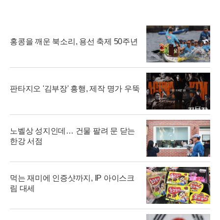
홍콩을 깨운 북소리, 용선 축제 50주년
판타지오 '김부장' 흥행, 제작 명가 우뚝
노벨상 성지인데… 건물 팔려 문 닫는
한강 서점
먹는 재미에 인증샷까지, IP 아이스크
림 대세