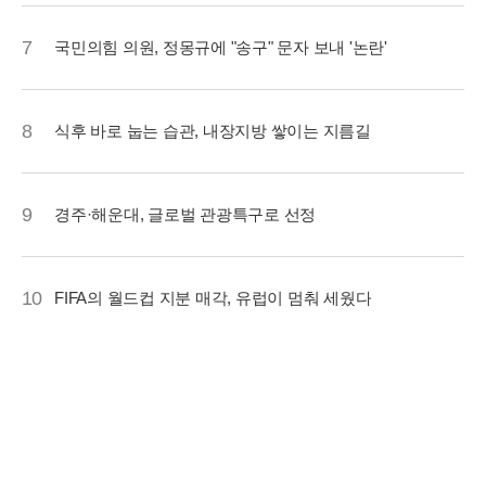
7
국민의힘 의원, 정몽규에 "송구" 문자 보내 '논란'
8
식후 바로 눕는 습관, 내장지방 쌓이는 지름길
9
경주·해운대, 글로벌 관광특구로 선정
10
FIFA의 월드컵 지분 매각, 유럽이 멈춰 세웠다