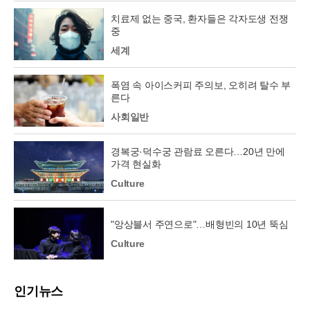
치료제 없는 중국, 환자들은 각자도생 전쟁
중
세계
폭염 속 아이스커피 주의보, 오히려 탈수 부
른다
사회일반
경복궁·덕수궁 관람료 오른다…20년 만에
가격 현실화
Culture
"앙상블서 주연으로"…배형빈의 10년 뚝심
Culture
인기뉴스