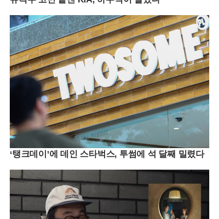
‘탱크데이’에 데인 스타벅스, 투썸에 석 달째 밀렸다