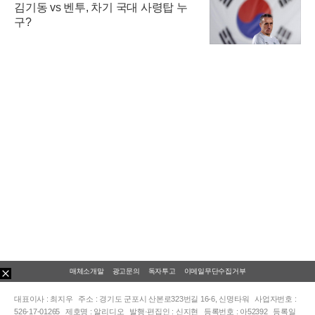
김기동 vs 벤투, 차기 국대 사령탑 누
구?
매체소개말
광고문의
독자투고
이메일무단수집거부
대표이사 : 최지우
주소 : 경기도 군포시 산본로323번길 16-6, 신명타워
사업자번호 :
526-17-01265
제호명 : 알리디오
발행·편집인 : 신지현
등록번호 : 아52392
등록일