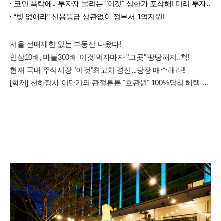
코인 폭락에.. 투자자 몰리는 "이것" 상한가 포착해! 미리 투자..
“빚 없애라” 신용등급 상관없이 정부서 1억지원!
서울 전매제한 없는 부동산 나왔다!
인삼10배, 마늘300배 '이것'먹자마자 "그곳" 땅땅해져..헉!
현재 국내 주식시장 "이것"최고치 경신...당장 매수해라!!
[화제] 천하장사 이만기의 관절튼튼 "호관원" 100%당첨 혜택 난리나!!