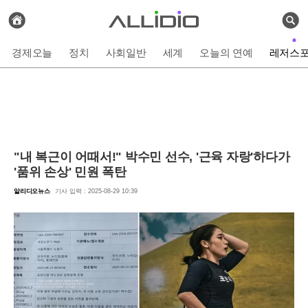
전
체
검
기
색
사
경제오늘
정치
사회일반
세계
오늘의 연예
레저스
보
기
"내 복근이 어때서!" 박수민 선수, '근육 자랑'하다가
'품위 손상' 민원 폭탄
알리디오뉴스
기사 입력 : 2025-08-29 10:39