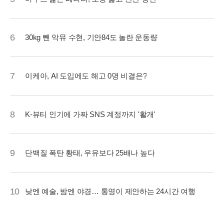
6
30kg 뺀 악뮤 수현, 기안84도 놀란 운동량
7
이케아, AI 도입에도 해고 0명 비결은?
8
K-뷰티 인기에 가짜 SNS 계정까지 '활개'
9
단백질 폭탄 황태, 우유보다 25배나 높다
10
낮엔 예술, 밤엔 야경… 통영이 제안하는 24시간 여행