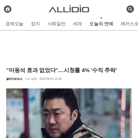
전
체
검
기
색
사
경제오늘
정치
사회일반
세계
오늘의 연예
레저스
보
기
"마동석 효과 없었다"…시청률 4% '수직 추락'
알리디오뉴스
기사 입력 : 2025-09-01 12:44