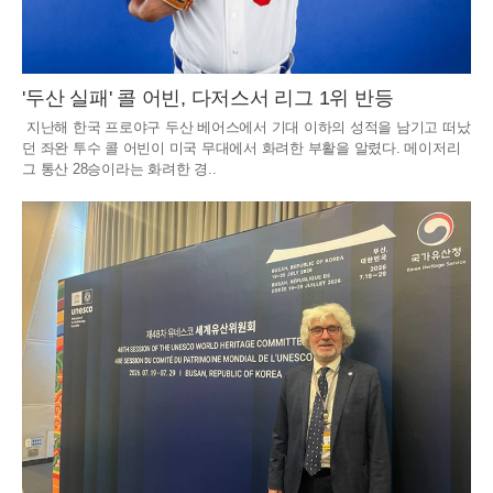
'두산 실패' 콜 어빈, 다저스서 리그 1위 반등
지난해 한국 프로야구 두산 베어스에서 기대 이하의 성적을 남기고 떠났
던 좌완 투수 콜 어빈이 미국 무대에서 화려한 부활을 알렸다. 메이저리
그 통산 28승이라는 화려한 경..