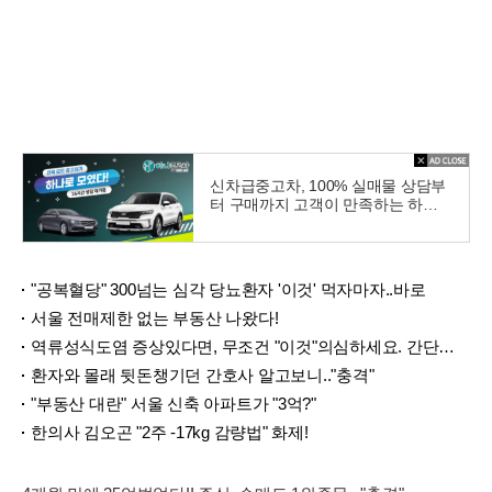
신차급중고차, 100% 실매물 상담부
터 구매까지 고객이 만족하는 하나
중고차
"공복혈당" 300넘는 심각 당뇨환자 '이것' 먹자마자..바로
서울 전매제한 없는 부동산 나왔다!
역류성식도염 증상있다면, 무조건 "이것"의심하세요. 간단치료법 나왔다!
환자와 몰래 뒷돈챙기던 간호사 알고보니.."충격"
"부동산 대란" 서울 신축 아파트가 "3억?"
한의사 김오곤 "2주 -17kg 감량법" 화제!