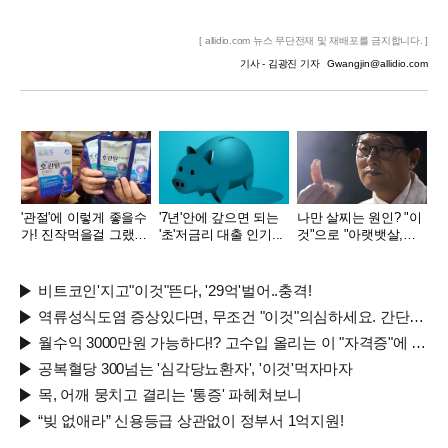
[ allidio.com 뉴스 무단전재 및 재배포를 금지합니다. ]
기사 - 김광진 기자
Gwangjin@allidio.com
'관절'에 이렇게 좋을수
'7년'안에 갚으면 되는
나만 살찌는 원인? "이
가! 진작먹을걸 그랬어
'초'저금리 대출 인기...
것"으로 "아랫뱃살,옆
요!
구리" 다 빠진다!
비트코인'지고"이것"뜬다, '29억'벌어..충격!
역류성식도염 증상있다면, 무조건 "이것"의심하세요. 간단치료법 나왔다!
월수익 3000만원 가능하다!? 고수입 올리는 이 "자격증"에 몰리는 이유 알고보니…
공복혈당 300넘는 '심각당뇨환자', '이것'먹자마자
목, 어깨 뭉치고 결리는 '통증' 파헤쳐보니
“빚 없애라” 신용등급 상관없이 정부서 1억지원!