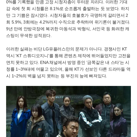
0%를 기록했을 만큼 고정 시청자층이 두터운 자리다. 이러한 기대
감 속에 첫 회 시청률은 8.1%로 순조롭게 출발하는 듯 보였다. 하지
만 그 기쁨은 잠시였다. 시청자들의 호불호가 극명하게 갈리면서 2
회 5.9%, 3회에는 4.2%까지 수직으로 추락하며 위기론이 불거졌다.
9년 만에 안방극장에 복귀한 마동석과 박형식, 서인국 등 화려한 캐
스팅이 무색한 성적표다.
이러한 실패는 비단 LG유플러스만의 문제가 아니다. 경쟁사인 KT
역시 'KT 스튜디오지니'를 통해 콘텐츠 제작에 뛰어들었지만 고전을
면치 못하고 있다. ENA 채널에서 방영 중인 '금쪽같은 내 스타'는 시
청률 1~3%대에 머물고 있으며, 올해 KT가 선보인 다른 드라마들 역
시 1~2%의 벽을 넘지 못하는 등 부진의 늪에 빠져있다.