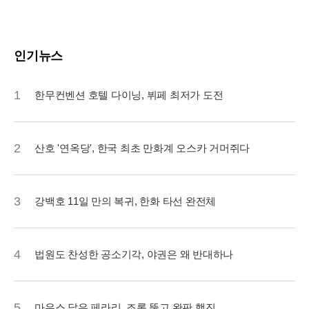
인기뉴스
1
한무컨벤션 호텔 다이닝, 뷔페 최저가 도전
2
산호 '연옥당', 한국 최초 만화계 오스카 거머쥐다
3
강백호 11일 만의 복귀, 한화 타선 완전체
4
법원도 찬성한 공소기각, 야권은 왜 반대하나
5
마우스 닮은 페라리, 조롱 뚫고 완판 행진