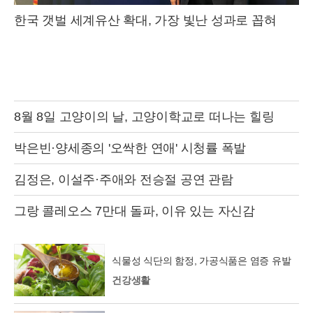
한국 갯벌 세계유산 확대, 가장 빛난 성과로 꼽혀
8월 8일 고양이의 날, 고양이학교로 떠나는 힐링
박은빈·양세종의 '오싹한 연애' 시청률 폭발
김정은, 이설주·주애와 전승절 공연 관람
그랑 콜레오스 7만대 돌파, 이유 있는 자신감
식물성 식단의 함정, 가공식품은 염증 유발
건강생활