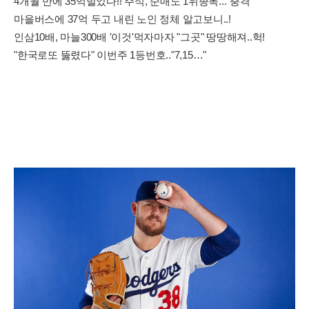
4개월 만에 35억벌었다!! 주식, 순매도 1위종목..."충격"
마을버스에 37억 두고 내린 노인 정체 알고보니..!
인삼10배, 마늘300배 '이것'먹자마자 "그곳" 땅땅해져..헉!
"한국로또 뚫렸다" 이번주 1등번호.."7,15…"