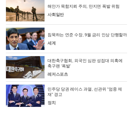
해안가 목함지뢰 주의, 만지면 폭발 위험
사회일반
침묵하는 연준 수장, 9월 금리 인상 단행할까
세계
대한축구협회, 외국인 심판 성접대 의혹에
축구팬 ‘폭발’
레저스포츠
민주당 당권 레이스 과열, 선관위 “엄중 제
재” 경고
정치