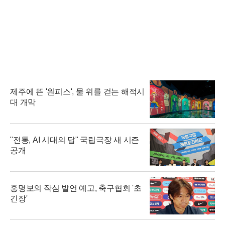
제주에 뜬 '원피스', 물 위를 걷는 해적시
대 개막
"전통, AI 시대의 답" 국립극장 새 시즌
공개
홍명보의 작심 발언 예고, 축구협회 '초
긴장'