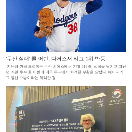
'두산 실패' 콜 어빈, 다저스서 리그 1위 반등
지난해 한국 프로야구 두산 베어스에서 기대 이하의 성적을 남기고 떠났
던 좌완 투수 콜 어빈이 미국 무대에서 화려한 부활을 알렸다. 메이저리
그 통산 28승이라는 화려한 경..