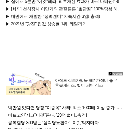
집에서 5분만 "이것"해라! 피부개선 효과가 바로 나타난다!!
[화제] 천하장사 이만기의 관절튼튼 "호관원" 100%당첨 혜택 난리나!!
대만에서 개발한 "정력캔디" 지속시간 3일! 충격!
2021년 "당진" 집값 상승률 1위..왜일까?
아직도 상조가입을 해? 가성비 좋은
후불제상조, 별이 되어 상조
백만원 있다면 당장 "이종목" 사라! 최소 1000배 이상 증가...충격!!
비트코인'지고"이것"뜬다, '29억'벌어..충격!
공복혈당 300넘는 '심각당뇨환자', '이것'먹자마자