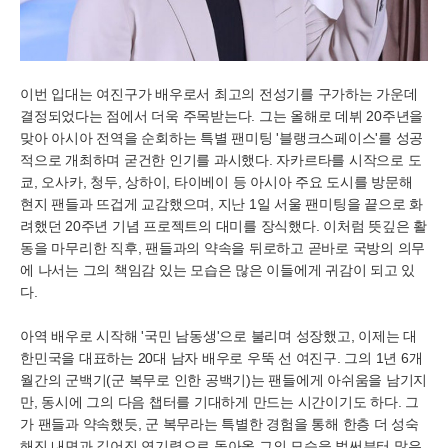
이번 입대는 여진구가 배우로서 최고의 전성기를 구가하는 가운데
결정되었다는 점에서 더욱 주목받는다. 그는 올해로 데뷔 20주년을
맞아 아시아 전역을 순회하는 특별 팬미팅 '블랭크스페이스'를 성공
적으로 개최하며 굳건한 인기를 과시했다. 자카르타를 시작으로 도
쿄, 오사카, 청두, 상하이, 타이베이 등 아시아 주요 도시를 방문해
현지 팬들과 뜨겁게 교감했으며, 지난 1일 서울 팬미팅을 끝으로 화
려했던 20주년 기념 프로젝트의 대미를 장식했다. 이처럼 뜻깊은 활
동을 마무리한 직후, 팬들과의 약속을 뒤로하고 곧바로 국방의 의무
에 나서는 그의 책임감 있는 모습은 많은 이들에게 귀감이 되고 있
다.
아역 배우로 시작해 '국민 남동생'으로 불리며 성장했고, 이제는 대
한민국을 대표하는 20대 남자 배우로 우뚝 선 여진구. 그의 1년 6개
월간의 군백기(군 복무로 인한 공백기)는 팬들에게 아쉬움을 남기지
만, 동시에 그의 다음 챕터를 기대하게 만드는 시간이기도 하다. 그
가 팬들과 약속했듯, 군 복무라는 특별한 경험을 통해 한층 더 성숙
해진 내면과 깊어진 연기력으로 돌아올 그의 모습을 벌써부터 많은