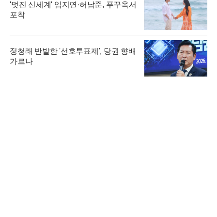
'멋진 신세계' 임지연·허남준, 푸꾸옥서
포착
정청래 반발한 '선호투표제', 당권 향배
가르나