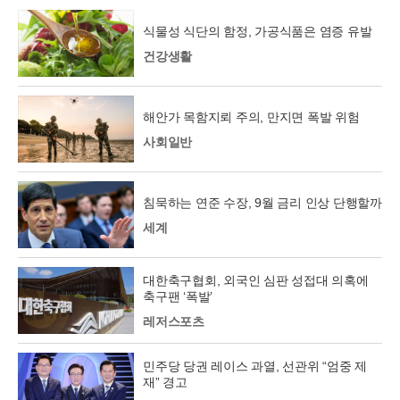
식물성 식단의 함정, 가공식품은 염증 유발
건강생활
해안가 목함지뢰 주의, 만지면 폭발 위험
사회일반
침묵하는 연준 수장, 9월 금리 인상 단행할까
세계
대한축구협회, 외국인 심판 성접대 의혹에
축구팬 ‘폭발’
레저스포츠
민주당 당권 레이스 과열, 선관위 “엄중 제
재” 경고