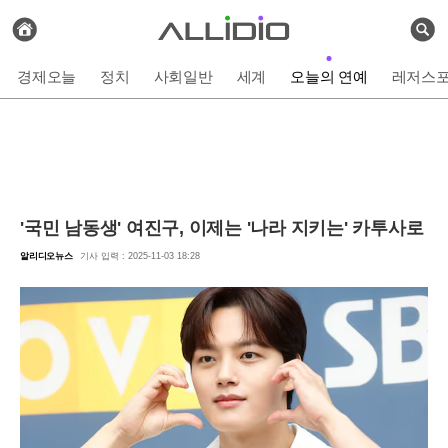
전
체
검
기
색
사
경제오늘
정치
사회일반
세계
오늘의 연예
레저스
보
기
'국민 남동생' 여진구, 이제는 '나라 지키는' 카투사로
알리디오뉴스
기사 입력 : 2025-11-03 18:28