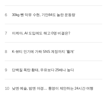
6
30kg 뺀 악뮤 수현, 기안84도 놀란 운동량
7
이케아, AI 도입에도 해고 0명 비결은?
8
K-뷰티 인기에 가짜 SNS 계정까지 '활개'
9
단백질 폭탄 황태, 우유보다 25배나 높다
10
낮엔 예술, 밤엔 야경… 통영이 제안하는 24시간 여행