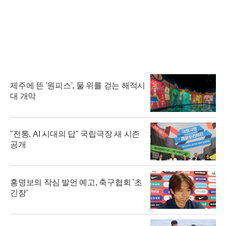
제주에 뜬 '원피스', 물 위를 걷는 해적시
대 개막
"전통, AI 시대의 답" 국립극장 새 시즌
공개
홍명보의 작심 발언 예고, 축구협회 '초
긴장'