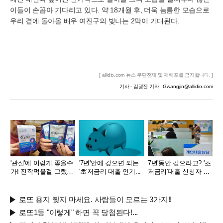
이들이 손꼽아 기다리고 있다. 약 18개월 후, 더욱 늠름한 모습으로
우리 곁에 돌아올 배우 여진구의 빛나는 2막이 기대된다.
[ allidio.com 뉴스 무단전재 및 재배포를 금지합니다. ]
기사 - 김광진 기자
Gwangjin@allidio.com
'관절'에 이렇게 좋을수
'7년'안에 갚으면 되는
7년'동안 갚으라고? '초
가! 진작먹을걸 그랬어
'초'저금리 대출 인기...
저금리'대출 신청자 몰
요!
렸다.
로또 용지 찢지 마세요. 사람들이 모르는 3가지!!
로또1등 "이렇게" 하면 꼭 당첨된다!...