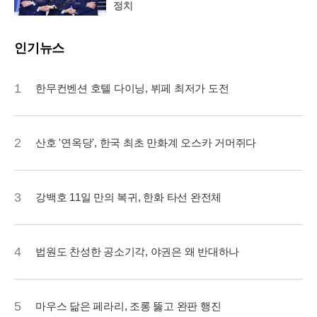
정치
인기뉴스
1
한무컨벤션 호텔 다이닝, 뷔페 최저가 도전
2
산호 '연옥당', 한국 최초 만화계 오스카 거머쥐다
3
강백호 11일 만의 복귀, 한화 타선 완전체
4
법원도 찬성한 공소기각, 야권은 왜 반대하나
5
마우스 닮은 페라리, 조롱 뚫고 완판 행진