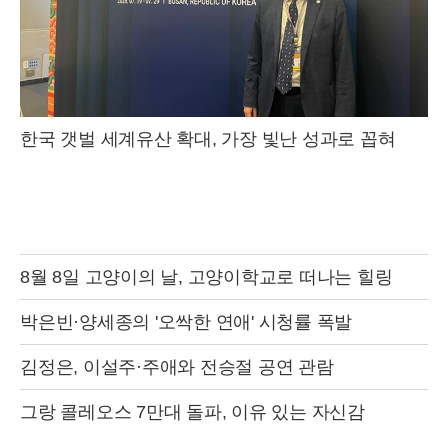
한국 갯벌 세계유산 확대, 가장 빛난 성과로 꼽혀
8월 8일 고양이의 날, 고양이학교로 떠나는 힐링
박은빈·양세종의 '오싹한 연애' 시청률 폭발
김정은, 이설주·주애와 전승절 공연 관람
그랑 콜레오스 7만대 돌파, 이유 있는 자신감