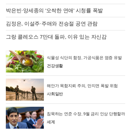
박은빈·양세종의 '오싹한 연애' 시청률 폭발
김정은, 이설주·주애와 전승절 공연 관람
그랑 콜레오스 7만대 돌파, 이유 있는 자신감
식물성 식단의 함정, 가공식품은 염증 유발
건강생활
해안가 목함지뢰 주의, 만지면 폭발 위험
사회일반
침묵하는 연준 수장, 9월 금리 인상 단행할까
세계