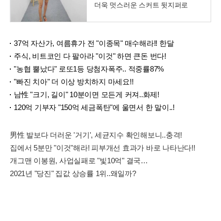
더욱 멋스러운 스커트 뒷지퍼로
37억 자산가, 여름휴가 전 "이종목" 매수해라!! 한달
주식, 비트코인 다 팔아라 "이것" 하면 큰돈 번다!
"농협 뿔났다" 로또1등 당첨자폭주.. 적중률87%
"빠진 치아" 더 이상 방치하지 마세요!!
남性 "크기, 길이" 10분이면 모든게 커져..화제!
120억 기부자 "150억 세금폭탄"에 울면서 한 말이..!
男性 발보다 더러운 '거기', 세균지수 확인해보니..충격!
집에서 5분만 "이것"해라! 피부개선 효과가 바로 나타난다!!
개그맨 이봉원, 사업실패로 "빛10억" 결국…
2021년 "당진" 집값 상승률 1위..왜일까?