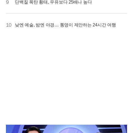
9
단백질 폭탄 황태, 우유보다 25배나 높다
10
낮엔 예술, 밤엔 야경… 통영이 제안하는 24시간 여행