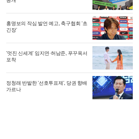
공개
홍명보의 작심 발언 예고, 축구협회 '초
긴장'
'멋진 신세계' 임지연·허남준, 푸꾸옥서
포착
정청래 반발한 '선호투표제', 당권 향배
가르나