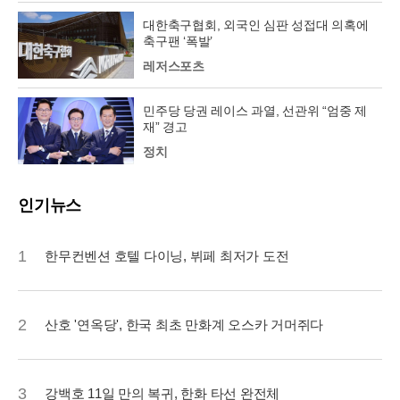
대한축구협회, 외국인 심판 성접대 의혹에
축구팬 ‘폭발’
레저스포츠
민주당 당권 레이스 과열, 선관위 “엄중 제
재” 경고
정치
인기뉴스
1
한무컨벤션 호텔 다이닝, 뷔페 최저가 도전
2
산호 '연옥당', 한국 최초 만화계 오스카 거머쥐다
3
강백호 11일 만의 복귀, 한화 타선 완전체