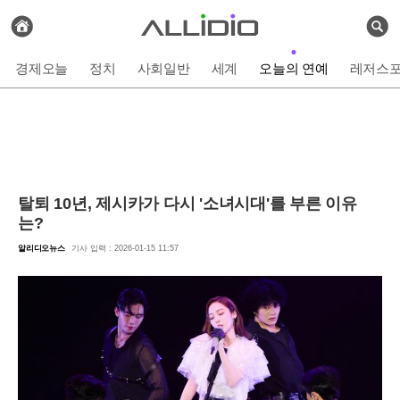
전
체
검
기
색
사
경제오늘
정치
사회일반
세계
오늘의 연예
레저스
보
기
탈퇴 10년, 제시카가 다시 '소녀시대'를 부른 이유
는?
알리디오뉴스
기사 입력 : 2026-01-15 11:57