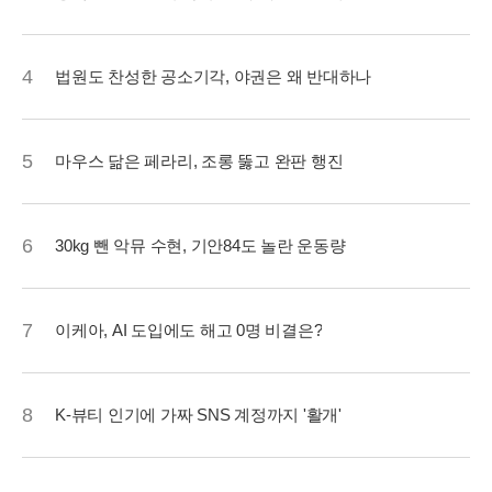
4
법원도 찬성한 공소기각, 야권은 왜 반대하나
5
마우스 닮은 페라리, 조롱 뚫고 완판 행진
6
30kg 뺀 악뮤 수현, 기안84도 놀란 운동량
7
이케아, AI 도입에도 해고 0명 비결은?
8
K-뷰티 인기에 가짜 SNS 계정까지 '활개'