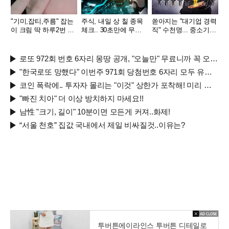
"기미,잡티,주름" 잡는
주식, 내일 상 칠 종목
쏟아지는 "대기업 경력
이 크림 딱 하루2번 발
체크.. 30초만에 무료
직" 수천명... 중소기업
라
로
은 이들 중 고르면 돼
로또 972회 번호 6자리 몽땅 공개, "오늘만" 무료니까 꼭 오늘 확인하세요.
"한국로또 망했다" 이번주 971회 당첨번호 6자리 모두 유출...관계자 실수로 "비상"!
코인 폭락에.. 투자자 몰리는 "이것" 상한가 포착해! 미리 투자..
"빠진 치아" 더 이상 방치하지 마세요!!
남性 "크기, 길이" 10분이면 모든게 커져..화제!
“서울 천호” 집값 국내에서 제일 비싸질것..이유는?
투버튼에이라인스 투버튼 디테일로