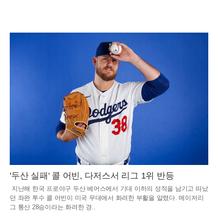
'두산 실패' 콜 어빈, 다저스서 리그 1위 반등
지난해 한국 프로야구 두산 베어스에서 기대 이하의 성적을 남기고 떠났
던 좌완 투수 콜 어빈이 미국 무대에서 화려한 부활을 알렸다. 메이저리
그 통산 28승이라는 화려한 경..