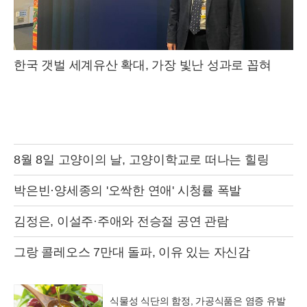
한국 갯벌 세계유산 확대, 가장 빛난 성과로 꼽혀
8월 8일 고양이의 날, 고양이학교로 떠나는 힐링
박은빈·양세종의 '오싹한 연애' 시청률 폭발
김정은, 이설주·주애와 전승절 공연 관람
그랑 콜레오스 7만대 돌파, 이유 있는 자신감
식물성 식단의 함정, 가공식품은 염증 유발