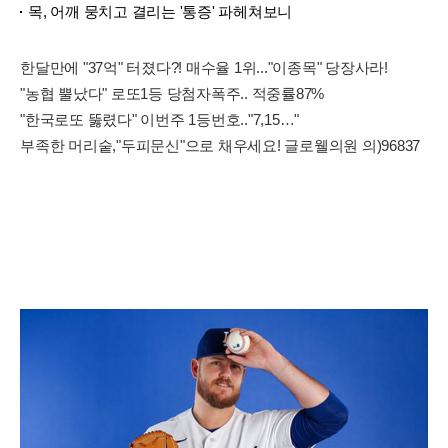
목, 어깨 뭉치고 결리는 '통증' 파헤쳐보니
한달만에 "37억" 터졌다?! 매수율 1위..."이종목" 당장사라!
"농협 뿔났다" 로또1등 당첨자폭주.. 적중률87%
"한국로또 뚫렸다" 이번주 1등번호.."7,15…"
부족한 머리숱,"두피문신"으로 채우세요! 글로웰의원 의)96837