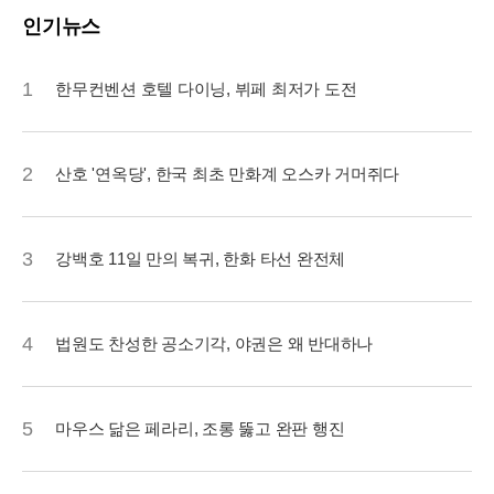
인기뉴스
1
한무컨벤션 호텔 다이닝, 뷔페 최저가 도전
2
산호 '연옥당', 한국 최초 만화계 오스카 거머쥐다
3
강백호 11일 만의 복귀, 한화 타선 완전체
4
법원도 찬성한 공소기각, 야권은 왜 반대하나
5
마우스 닮은 페라리, 조롱 뚫고 완판 행진