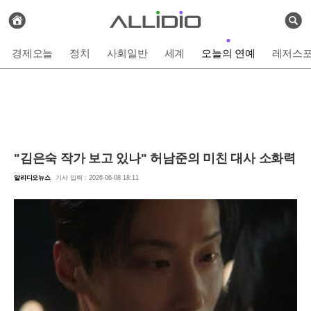
전
체
검
기
색
사
경제오늘
정치
사회일반
세계
오늘의 연예
레저스
보
기
"김은숙 작가 보고 있나" 허남준의 미친 대사 소화력
알리디오뉴스
기사 입력 : 2026-06-08 18:11