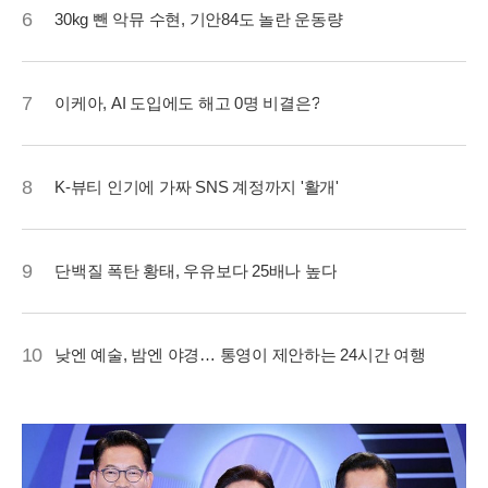
6
30kg 뺀 악뮤 수현, 기안84도 놀란 운동량
7
이케아, AI 도입에도 해고 0명 비결은?
8
K-뷰티 인기에 가짜 SNS 계정까지 '활개'
9
단백질 폭탄 황태, 우유보다 25배나 높다
10
낮엔 예술, 밤엔 야경… 통영이 제안하는 24시간 여행