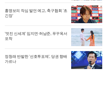
홍명보의 작심 발언 예고, 축구협회 '초
긴장'
'멋진 신세계' 임지연·허남준, 푸꾸옥서
포착
정청래 반발한 '선호투표제', 당권 향배
가르나