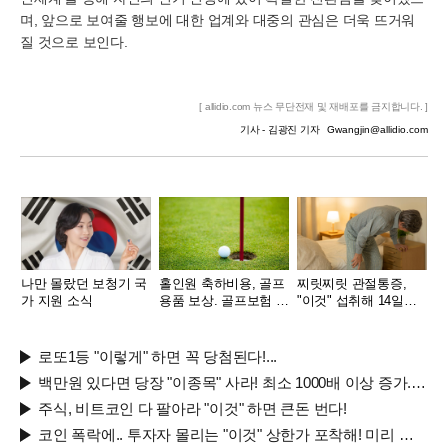
며, 앞으로 보여줄 행보에 대한 업계와 대중의 관심은 더욱 뜨거워
질 것으로 보인다.
[ allidio.com 뉴스 무단전재 및 재배포를 금지합니다. ]
기사 - 김광진 기자
Gwangjin@allidio.com
나만 몰랐던 보청기 국
홀인원 축하비용, 골프
찌릿찌릿 관절통증,
가 지원 소식
용품 보상. 골프보험 출
"이것" 섭취해 14일만
시
에 완화
로또1등 "이렇게" 하면 꼭 당첨된다!...
백만원 있다면 당장 "이종목" 사라! 최소 1000배 이상 증가...충격!!
주식, 비트코인 다 팔아라 "이것" 하면 큰돈 번다!
코인 폭락에.. 투자자 몰리는 "이것" 상한가 포착해! 미리 투자..