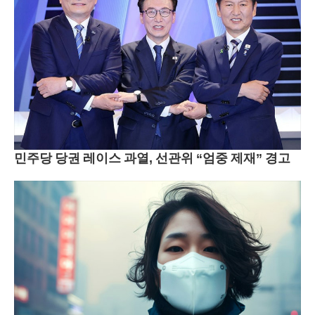
민주당 당권 레이스 과열, 선관위 “엄중 제재” 경고