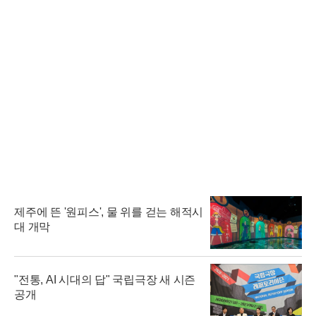
제주에 뜬 '원피스', 물 위를 걷는 해적시
대 개막
"전통, AI 시대의 답" 국립극장 새 시즌
공개