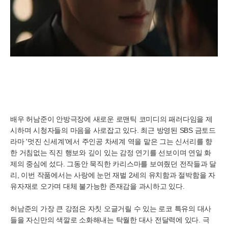
배우 허남준이 안방극장에 새로운 로맨틱 코미디의 패러다임을 제
시하며 시청자들의 마음을 사로잡고 있다. 최근 방영된 SBS 금토드
라마 '멋진 신세계'에서 주인공 차세계 역을 맡은 그는 신서리를 향
한 거침없는 직진 행보와 깊이 있는 감정 연기를 선보이며 연일 화
제의 중심에 섰다. 그동안 묵직한 카리스마를 보여줬던 전작들과 달
리, 이번 작품에서는 사랑에 눈먼 재벌 2세의 유치함과 절박함을 자
유자재로 오가며 대체 불가능한 존재감을 과시하고 있다.
허남준의 가장 큰 강점은 자칫 오글거릴 수 있는 로코 특유의 대사
들을 자신만의 색깔로 소화해내는 탁월한 대사 전달력에 있다. 극