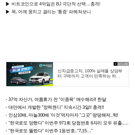
비트코인으로 4억잃은 BJ 극단적 선택…충격!
목, 어깨 뭉치고 결리는 '통증' 파헤쳐보니
신차급중고차, 100% 실매물 상담부
터 구매까지 고객이 만족하는 하나
중고차
37억 자산가, 여름휴가 전 "이종목" 매수해라!! 한달
대만에서 개발한 "정력캔디" 지속시간 3일!! 충격!!
인삼10배, 마늘300배 '이것'먹자마자 "그곳" 땅땅해져..헉!
"한국로또 망했다" 이번주 971회 당첨번호 6자리 모두 유출...관계자 실수로 "비상"!
"한국로또 뚫렸다" 이번주 1등번호.."7,15…"