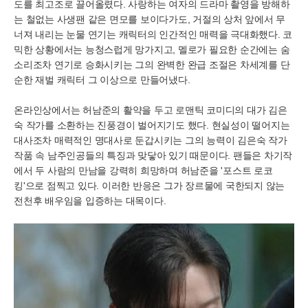
도를 최고조로 끌어올렸다. 사랑하는 여자의 드라마 촬영을 방해하
는 철없는 사생팬 같은 면모를 보이다가도, 거절의 상처 앞에서 무
너져 내리는 눈물 연기는 캐릭터의 인간적인 매력을 극대화했다. 코
믹한 상황에서는 능청스럽게 망가지고, 멜로가 필요한 순간에는 숨
소리조차 연기로 승화시키는 그의 완벽한 완급 조절은 차세계를 단
순한 재벌 캐릭터 그 이상으로 만들어냈다.
온라인상에서는 허남준의 활약을 두고 로맨틱 코미디의 대가 김은
숙 작가를 소환하는 진풍경이 벌어지기도 했다. 현실성이 떨어지는
대사조차 매력적인 명대사로 둔갑시키는 그의 능력이 김은숙 작가
작품 속 남주인공들의 특징과 맞닿아 있기 때문이다. 팬들은 차기작
에서 두 사람의 만남을 강력히 희망하며 허남준을 '포스트 로코
킹'으로 점찍고 있다. 이러한 반응은 그가 장르물에 국한되지 않는
전천후 배우임을 입증하는 대목이다.