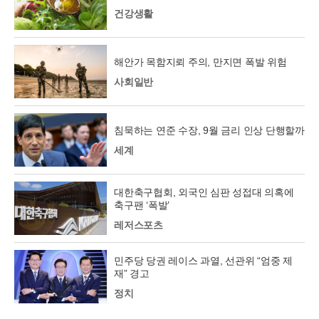
건강생활
해안가 목함지뢰 주의, 만지면 폭발 위험
사회일반
침묵하는 연준 수장, 9월 금리 인상 단행할까
세계
대한축구협회, 외국인 심판 성접대 의혹에
축구팬 ‘폭발’
레저스포츠
민주당 당권 레이스 과열, 선관위 “엄중 제
재” 경고
정치