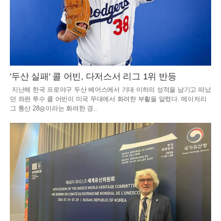
'두산 실패' 콜 어빈, 다저스서 리그 1위 반등
지난해 한국 프로야구 두산 베어스에서 기대 이하의 성적을 남기고 떠났
던 좌완 투수 콜 어빈이 미국 무대에서 화려한 부활을 알렸다. 메이저리
그 통산 28승이라는 화려한 경..