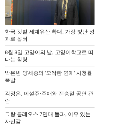
이
미
지
한국 갯벌 세계유산 확대, 가장 빛난 성
로
과로 꼽혀
온
8월 8일 고양이의 날, 고양이학교로 떠
국
나는 힐링
민
의
박은빈·양세종의 '오싹한 연애' 시청률
폭발
사
랑
김정은, 이설주·주애와 전승절 공연 관
을
람
받
그랑 콜레오스 7만대 돌파, 이유 있는
는
자신감
국