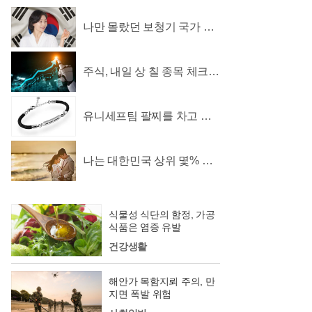
민
배
나만 몰랐던 보청기 국가 지
원 소식
우
김
주식, 내일 상 칠 종목 체크..
30초만에 무료로
상
주
유니세프팀 팔찌를 차고 어
린이를 지켜주세요
씨
가
나는 대한민국 상위 몇% 상
류층일까?
식물성 식단의 함정, 가공
식품은 염증 유발
건강생활
해안가 목함지뢰 주의, 만
지면 폭발 위험