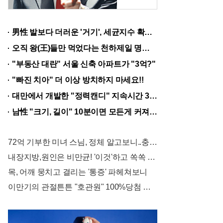
중
,
男性 발보다 더러운 '거기', 세균지수 확인해보니..충격!
1
오직 왕(王)들만 먹었다는 천하제일 명약 "침향" 싹쓰리 완판!! 왜 난리났나 봤더니..경악!
0
"부동산 대란" 서울 신축 아파트가 "3억?"
0
"빠진 치아" 더 이상 방치하지 마세요!!
억
대만에서 개발한 "정력캔디" 지속시간 3일! 충격!
대
남性 "크기, 길이" 10분이면 모든게 커져..화제!
수
익
72억 기부한 미녀 스님, 정체 알고보니..충격!
낸
내장지방,원인은 비만균! '이것'하고 쏙쏙 빠져…
업
목, 어깨 뭉치고 결리는 '통증' 파헤쳐보니
체
이만기의 관절튼튼 "호관원" 100%당첨 혜택 난리나!!
의
실