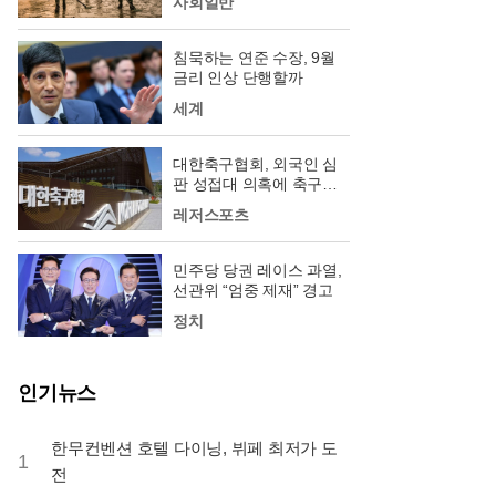
사회일반
침묵하는 연준 수장, 9월
금리 인상 단행할까
세계
대한축구협회, 외국인 심
판 성접대 의혹에 축구팬
‘폭발’
레저스포츠
민주당 당권 레이스 과열,
선관위 “엄중 제재” 경고
정치
인기뉴스
한무컨벤션 호텔 다이닝, 뷔페 최저가 도
1
전