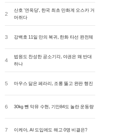
산호 '연옥당', 한국 최초 만화계 오스카 거
2
머쥐다
3
강백호 11일 만의 복귀, 한화 타선 완전체
법원도 찬성한 공소기각, 야권은 왜 반대
4
하나
5
마우스 닮은 페라리, 조롱 뚫고 완판 행진
6
30kg 뺀 악뮤 수현, 기안84도 놀란 운동량
7
이케아, AI 도입에도 해고 0명 비결은?