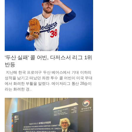
체
밝
혀
…
충
격
최
'두산 실패' 콜 어빈, 다저스서 리그 1위
반등
근
지난해 한국 프로야구 두산 베어스에서 기대 이하의
냉
성적을 남기고 떠났던 좌완 투수 콜 어빈이 미국 무대
철
에서 화려한 부활을 알렸다. 메이저리그 통산 28승이
라는 화려한 경..
하
고
지
적
인