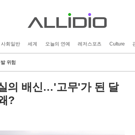
사회일반
세계
오늘의 연예
레저스포츠
Culture
 염증 유발
폭발 위험
인상 단행할까
 염증 유발
의 배신…'고무'가 된 달
왜?