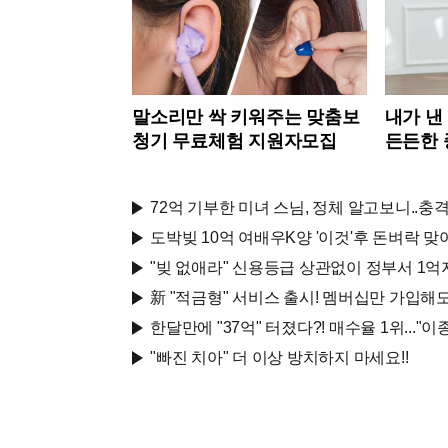
말소리만 싹 키워주는 맞춤보
내가 낸
청기 무료체험 지원자모집
든든한
72억 기부한 미녀 스님, 정체 알고보니..충격
도박빚 10억 여배우K양 '이것'후 돈벼락 맞아
"빚 없애라" 신용등급 상관없이 정부서 1억
新 "적금형" 서비스 출시! 멤버십만 가입해도 
한달만에 "37억" 터졌다?! 매수율 1위..."
"빠진 치아" 더 이상 방치하지 마세요!!