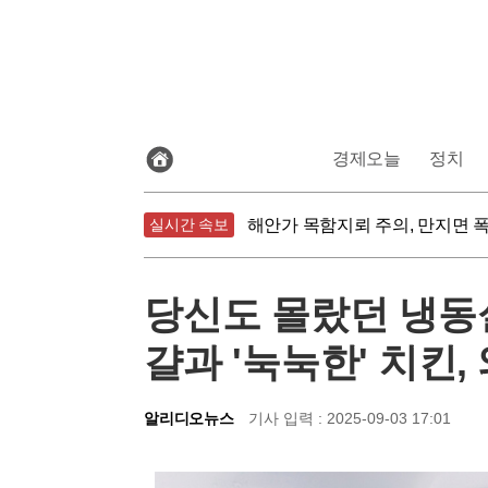
전
경제오늘
정치
체
기
식물성 식단의 함정, 가공식품은
사
보
실시간 속보
해안가 목함지뢰 주의, 만지면 
기
침묵하는 연준 수장, 9월 금리 
식물성 식단의 함정, 가공식품은
당신도 몰랐던 냉동실
걀과 '눅눅한' 치킨, 
알리디오뉴스
기사 입력 : 2025-09-03 17:01