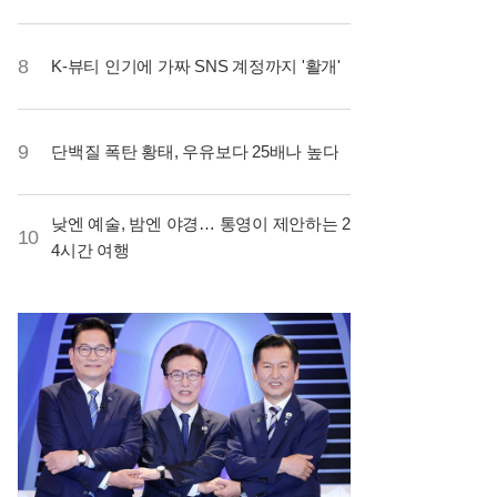
8
K-뷰티 인기에 가짜 SNS 계정까지 '활개'
9
단백질 폭탄 황태, 우유보다 25배나 높다
낮엔 예술, 밤엔 야경… 통영이 제안하는 2
10
4시간 여행