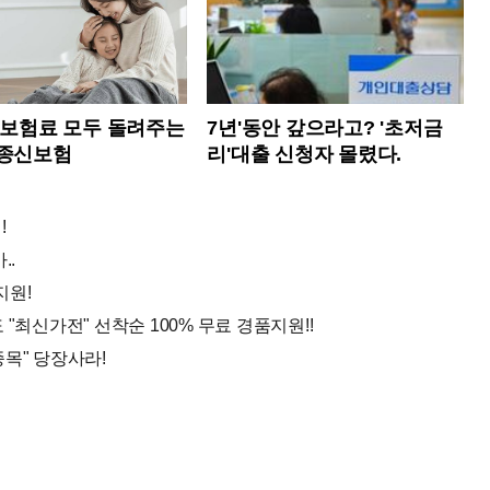
 보험료 모두 돌려주는
7년'동안 갚으라고? '초저금
 종신보험
리'대출 신청자 몰렸다.
!
..
지원!
"최신가전" 선착순 100% 무료 경품지원!!
이종목" 당장사라!