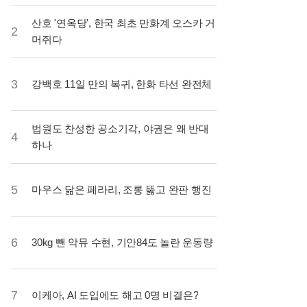
산호 '연옥당', 한국 최초 만화계 오스카 거
2
머쥐다
3
강백호 11일 만의 복귀, 한화 타선 완전체
법원도 찬성한 공소기각, 야권은 왜 반대
4
하나
5
마우스 닮은 페라리, 조롱 뚫고 완판 행진
6
30kg 뺀 악뮤 수현, 기안84도 놀란 운동량
7
이케아, AI 도입에도 해고 0명 비결은?