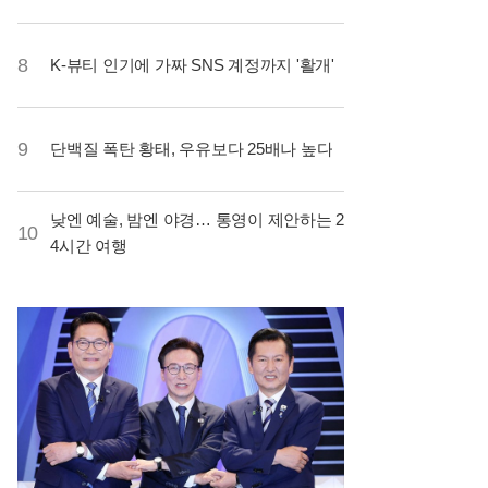
8
K-뷰티 인기에 가짜 SNS 계정까지 '활개'
9
단백질 폭탄 황태, 우유보다 25배나 높다
낮엔 예술, 밤엔 야경… 통영이 제안하는 2
10
4시간 여행