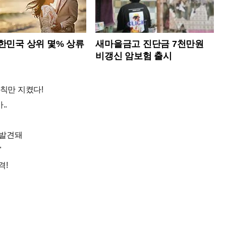
한민국 상위 몇% 상류
새마을금고 진단금 7천만원
?
비갱신 암보험 출시
규칙만 지켰다!
..
 발견돼
"
격!