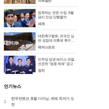
사회일반
침묵하는 연준 수장, 9월
금리 인상 단행할까
세계
대한축구협회, 외국인 심
판 성접대 의혹에 축구팬
‘폭발’
레저스포츠
민주당 당권 레이스 과열,
선관위 “엄중 제재” 경고
정치
인기뉴스
한무컨벤션 호텔 다이닝, 뷔페 최저가 도
1
전