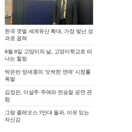
한국 갯벌 세계유산 확대, 가장 빛난 성
과로 꼽혀
8월 8일 고양이의 날, 고양이학교로 떠
나는 힐링
박은빈·양세종의 '오싹한 연애' 시청률
폭발
김정은, 이설주·주애와 전승절 공연 관
람
그랑 콜레오스 7만대 돌파, 이유 있는
자신감