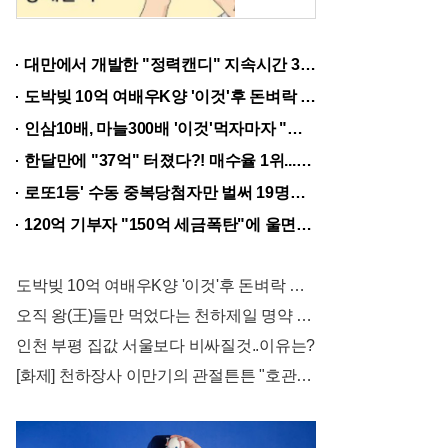
조
가
대만에서 개발한 "정력캔디" 지속시간 3일!! 충격!!
입
도박빚 10억 여배우K양 '이것'후 돈벼락 맞아..
을
인삼10배, 마늘300배 '이것'먹자마자 "그곳" 땅땅해져..헉!
해
한달만에 "37억" 터졌다?! 매수율 1위..."이종목" 당장사라!
?
로또1등' 수동 중복당첨자만 벌써 19명째 나왔다.
가
120억 기부자 "150억 세금폭탄"에 울면서 한 말이..!
성
비
도박빚 10억 여배우K양 '이것'후 돈벼락 맞아..
좋
오직 왕(王)들만 먹었다는 천하제일 명약 "침향" 싹쓰리 완판!! 왜 난리났나 봤더니..경악!
은
인천 부평 집값 서울보다 비싸질것..이유는?
후
[화제] 천하장사 이만기의 관절튼튼 "호관원" 100%당첨 혜택 난리나!!
불
제