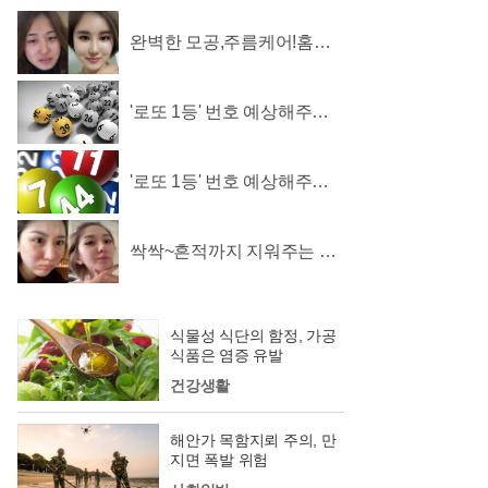
완벽한 모공,주름케어!홈케
어 ~리프팅모공팩
'로또 1등' 번호 예상해주는
로또계산기 화제!
'로또 1등' 번호 예상해주는
로또계산기 화제!
싹싹~흔적까지 지워주는 미
친효능 ~모공크림
식물성 식단의 함정, 가공
식품은 염증 유발
건강생활
해안가 목함지뢰 주의, 만
지면 폭발 위험