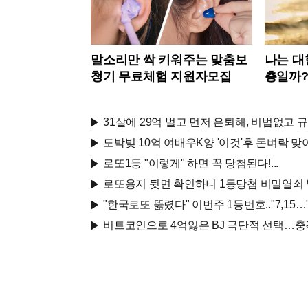
말소리만 싹 키워주는 맞춤보
나는 대
청기 무료체험 지원자모집
층일까
31살에 29억 벌고 먼저 은퇴해, 비법없고 
도박빚 10억 여배우K양 '이것'후 돈벼락 맞아
로또1등 "이렇게" 하면 꼭 당첨된다!...
로또용지 뒷면 확인하니 1등당첨 비밀열쇠
"한국로또 뚫렸다" 이번주 1등번호.."7,15…
비트코인으로 4억잃은 BJ 극단적 선택…충