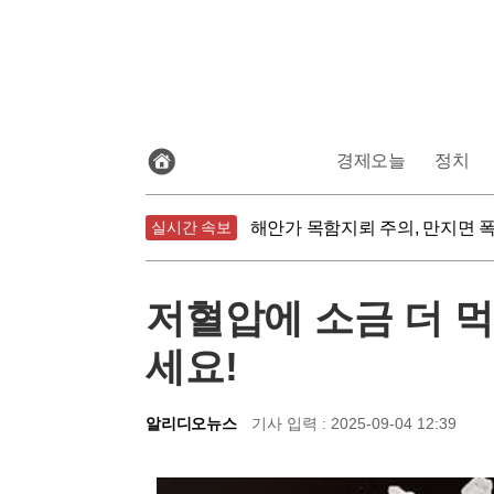
전
경제오늘
정치
체
기
식물성 식단의 함정, 가공식품은
사
보
실시간 속보
해안가 목함지뢰 주의, 만지면 
기
침묵하는 연준 수장, 9월 금리 
식물성 식단의 함정, 가공식품은
저혈압에 소금 더 
세요!
알리디오뉴스
기사 입력 : 2025-09-04 12:39