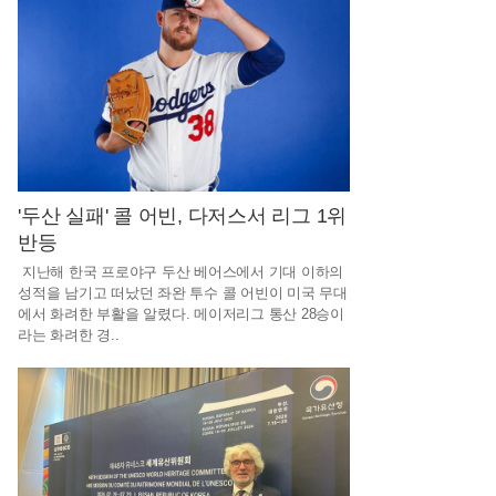
상
조
,
별
이
되
어
'두산 실패' 콜 어빈, 다저스서 리그 1위
반등
상
지난해 한국 프로야구 두산 베어스에서 기대 이하의
조
성적을 남기고 떠났던 좌완 투수 콜 어빈이 미국 무대
에서 화려한 부활을 알렸다. 메이저리그 통산 28승이
라는 화려한 경..