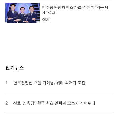
민주당 당권 레이스 과열, 선관위 “엄중 제
재” 경고
정치
인기뉴스
1
한무컨벤션 호텔 다이닝, 뷔페 최저가 도전
2
산호 '연옥당', 한국 최초 만화계 오스카 거머쥐다