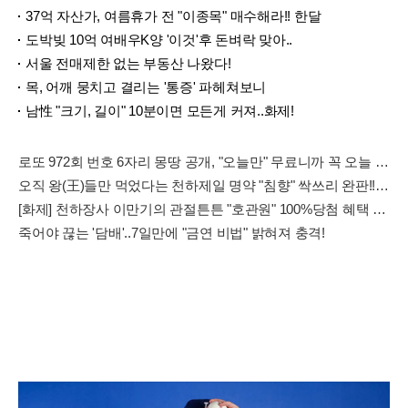
37억 자산가, 여름휴가 전 "이종목" 매수해라!! 한달
도박빚 10억 여배우K양 '이것'후 돈벼락 맞아..
서울 전매제한 없는 부동산 나왔다!
목, 어깨 뭉치고 결리는 '통증' 파헤쳐보니
남性 "크기, 길이" 10분이면 모든게 커져..화제!
로또 972회 번호 6자리 몽땅 공개, "오늘만" 무료니까 꼭 오늘 확인하세요.
오직 왕(王)들만 먹었다는 천하제일 명약 "침향" 싹쓰리 완판!! 왜 난리났나 봤더니..경악!
[화제] 천하장사 이만기의 관절튼튼 "호관원" 100%당첨 혜택 난리나!!
죽어야 끊는 '담배'..7일만에 "금연 비법" 밝혀져 충격!