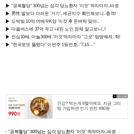
"공복혈당" 300넘는 심각 당뇨환자 '이것' 먹자마자..바로
男性 발보다 더러운 '거기', 세균지수 확인해보니..충격!
도박빚 10억 여배우K양 '이것'후 돈벼락 맞아..
마을버스에 37억 두고 내린 노인 정체 알고보니..!
인삼10배, 마늘300배 '이것'먹자마자 "그곳" 땅땅해져..헉!
"한국로또 뚫렸다" 이번주 1등번호.."7,15…"
건강? 먹는게 8할이에요. 지금 그리
팅 가입하면 인기 반찬 990원
"공복혈당" 300넘는 심각 당뇨환자 '이것' 먹자마자..바로