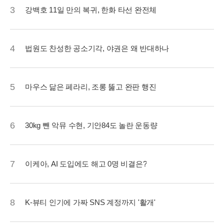
3
강백호 11일 만의 복귀, 한화 타선 완전체
4
법원도 찬성한 공소기각, 야권은 왜 반대하나
5
마우스 닮은 페라리, 조롱 뚫고 완판 행진
6
30kg 뺀 악뮤 수현, 기안84도 놀란 운동량
7
이케아, AI 도입에도 해고 0명 비결은?
8
K-뷰티 인기에 가짜 SNS 계정까지 '활개'