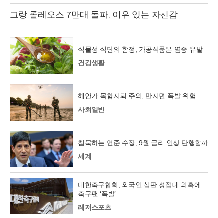
그랑 콜레오스 7만대 돌파, 이유 있는 자신감
식물성 식단의 함정, 가공식품은 염증 유발
건강생활
해안가 목함지뢰 주의, 만지면 폭발 위험
사회일반
침묵하는 연준 수장, 9월 금리 인상 단행할까
세계
대한축구협회, 외국인 심판 성접대 의혹에
축구팬 ‘폭발’
레저스포츠