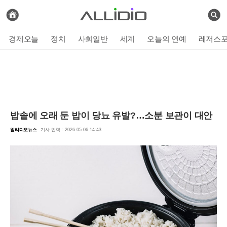
전
체
검
기
색
사
경제오늘
정치
사회일반
세계
오늘의 연예
레저스
보
기
밥솥에 오래 둔 밥이 당뇨 유발?…소분 보관이 대안
알리디오뉴스
기사 입력 : 2026-05-06 14:43