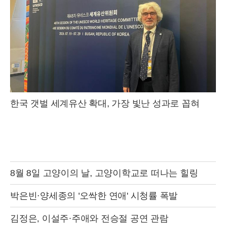
한국 갯벌 세계유산 확대, 가장 빛난 성과로 꼽혀
8월 8일 고양이의 날, 고양이학교로 떠나는 힐링
박은빈·양세종의 '오싹한 연애' 시청률 폭발
김정은, 이설주·주애와 전승절 공연 관람