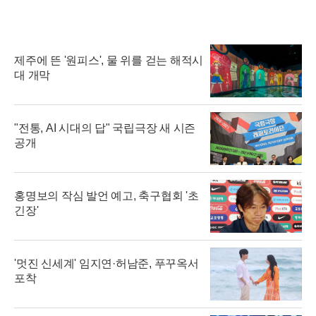
제주에 뜬 '원피스', 물 위를 걷는 해적시
대 개막
"전통, AI 시대의 답" 국립극장 새 시즌
공개
홍명보의 작심 발언 예고, 축구협회 '초
긴장'
'멋진 신세계' 임지연·허남준, 푸꾸옥서
포착