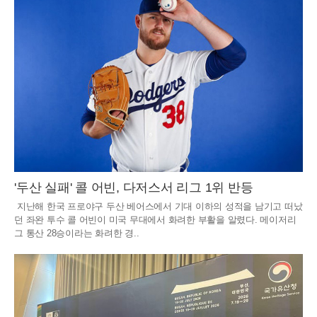
'두산 실패' 콜 어빈, 다저스서 리그 1위 반등
지난해 한국 프로야구 두산 베어스에서 기대 이하의 성적을 남기고 떠났
던 좌완 투수 콜 어빈이 미국 무대에서 화려한 부활을 알렸다. 메이저리
그 통산 28승이라는 화려한 경..