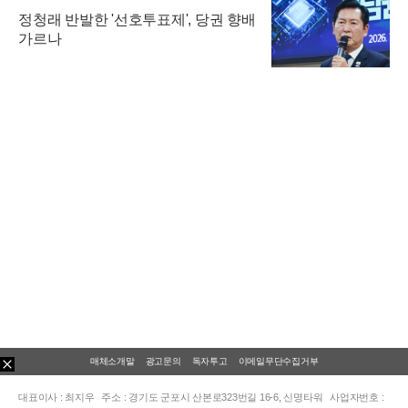
정청래 반발한 '선호투표제', 당권 향배
가르나
매체소개말
광고문의
독자투고
이메일무단수집거부
대표이사 : 최지우
주소 : 경기도 군포시 산본로323번길 16-6, 신명타워
사업자번호 :