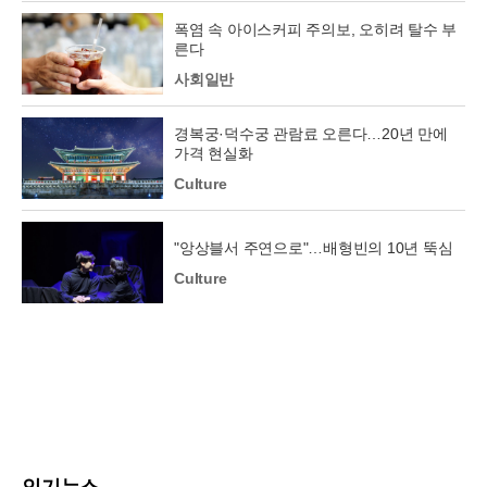
폭염 속 아이스커피 주의보, 오히려 탈수 부
른다
사회일반
경복궁·덕수궁 관람료 오른다…20년 만에
가격 현실화
Culture
"앙상블서 주연으로"…배형빈의 10년 뚝심
Culture