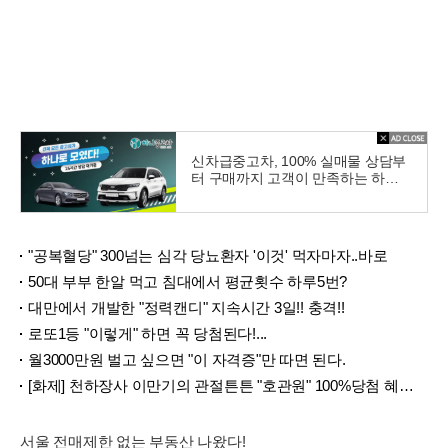
신차급중고차, 100% 실매물 상담부
터 구매까지 고객이 만족하는 하나
중고차
"공복혈당" 300넘는 심각 당뇨환자 '이것' 먹자마자..바로
50대 부부 한알 먹고 침대에서 평균횟수 하루5번?
대만에서 개발한 "정력캔디" 지속시간 3일!! 충격!!
로또1등 "이렇게" 하면 꼭 당첨된다!...
월3000만원 벌고 싶으면 "이 자격증"만 따면 된다.
[화제] 천하장사 이만기의 관절튼튼 "호관원" 100%당첨 혜택 난리나!!
서울 전매제한 없는 부동산 나왔다!