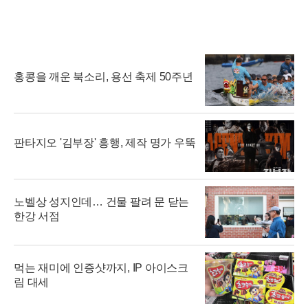
홍콩을 깨운 북소리, 용선 축제 50주년
판타지오 '김부장' 흥행, 제작 명가 우뚝
노벨상 성지인데… 건물 팔려 문 닫는
한강 서점
먹는 재미에 인증샷까지, IP 아이스크
림 대세