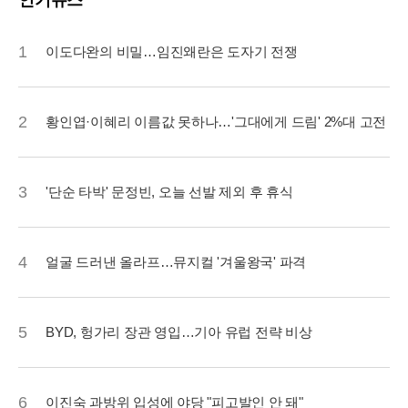
인기뉴스
1
이도다완의 비밀…임진왜란은 도자기 전쟁
2
황인엽·이혜리 이름값 못하나…'그대에게 드림' 2%대 고전
3
'단순 타박' 문정빈, 오늘 선발 제외 후 휴식
4
얼굴 드러낸 올라프…뮤지컬 '겨울왕국' 파격
5
BYD, 헝가리 장관 영입…기아 유럽 전략 비상
6
이진숙 과방위 입성에 야당 "피고발인 안 돼"