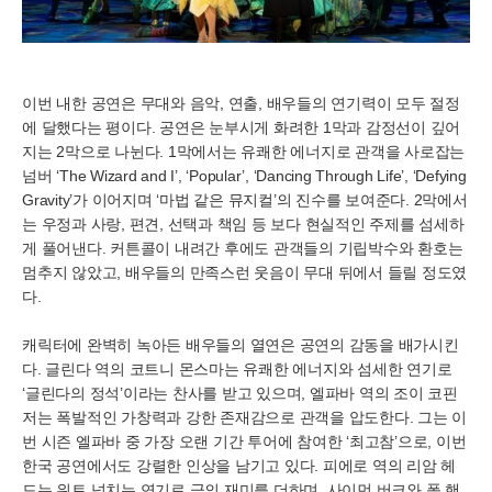
이번 내한 공연은 무대와 음악, 연출, 배우들의 연기력이 모두 절정
에 달했다는 평이다. 공연은 눈부시게 화려한 1막과 감정선이 깊어
지는 2막으로 나뉜다. 1막에서는 유쾌한 에너지로 관객을 사로잡는
넘버 ‘The Wizard and I’, ‘Popular’, ‘Dancing Through Life’, ‘Defying
Gravity’가 이어지며 ‘마법 같은 뮤지컬’의 진수를 보여준다. 2막에서
는 우정과 사랑, 편견, 선택과 책임 등 보다 현실적인 주제를 섬세하
게 풀어낸다. 커튼콜이 내려간 후에도 관객들의 기립박수와 환호는
멈추지 않았고, 배우들의 만족스런 웃음이 무대 뒤에서 들릴 정도였
다.
캐릭터에 완벽히 녹아든 배우들의 열연은 공연의 감동을 배가시킨
다. 글린다 역의 코트니 몬스마는 유쾌한 에너지와 섬세한 연기로
‘글린다의 정석’이라는 찬사를 받고 있으며, 엘파바 역의 조이 코핀
저는 폭발적인 가창력과 강한 존재감으로 관객을 압도한다. 그는 이
번 시즌 엘파바 중 가장 오랜 기간 투어에 참여한 ‘최고참’으로, 이번
한국 공연에서도 강렬한 인상을 남기고 있다. 피에로 역의 리암 헤
드는 위트 넘치는 연기로 극의 재미를 더하며, 사이먼 버크와 폴 핸