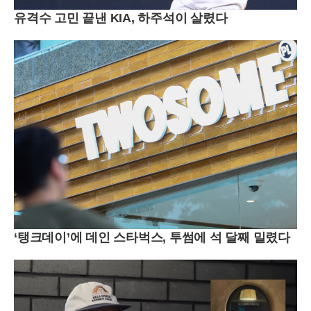
유격수 고민 끝낸 KIA, 하주석이 살렸다
‘탱크데이’에 데인 스타벅스, 투썸에 석 달째 밀렸다