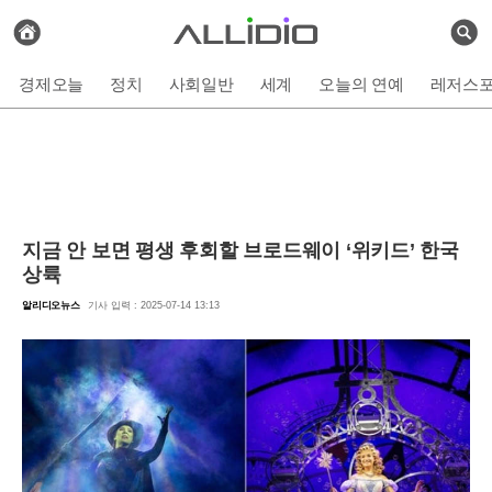
전
체
검
기
색
사
경제오늘
정치
사회일반
세계
오늘의 연예
레저스
보
기
지금 안 보면 평생 후회할 브로드웨이 ‘위키드’ 한국
상륙
알리디오뉴스
기사 입력 : 2025-07-14 13:13