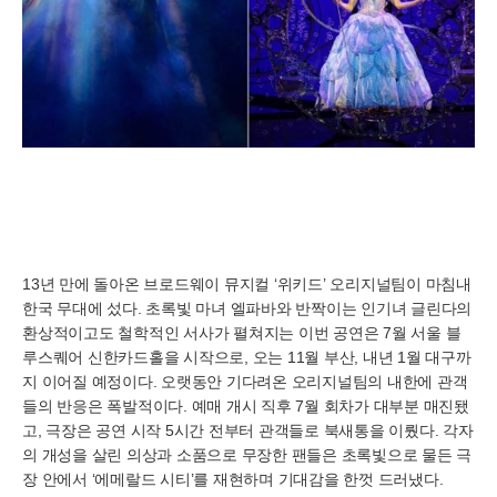
13년 만에 돌아온 브로드웨이 뮤지컬 ‘위키드’ 오리지널팀이 마침내
한국 무대에 섰다. 초록빛 마녀 엘파바와 반짝이는 인기녀 글린다의
환상적이고도 철학적인 서사가 펼쳐지는 이번 공연은 7월 서울 블
루스퀘어 신한카드홀을 시작으로, 오는 11월 부산, 내년 1월 대구까
지 이어질 예정이다. 오랫동안 기다려온 오리지널팀의 내한에 관객
들의 반응은 폭발적이다. 예매 개시 직후 7월 회차가 대부분 매진됐
고, 극장은 공연 시작 5시간 전부터 관객들로 북새통을 이뤘다. 각자
의 개성을 살린 의상과 소품으로 무장한 팬들은 초록빛으로 물든 극
장 안에서 ‘에메랄드 시티’를 재현하며 기대감을 한껏 드러냈다.