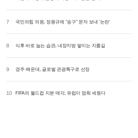
7
국민의힘 의원, 정몽규에 "송구" 문자 보내 '논란'
8
식후 바로 눕는 습관, 내장지방 쌓이는 지름길
9
경주·해운대, 글로벌 관광특구로 선정
10
FIFA의 월드컵 지분 매각, 유럽이 멈춰 세웠다