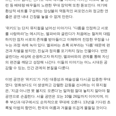
런 등 베테랑 배우들의 노련한 무대 장악력 또한 돋보인다. 여기에
환상적 세트를 구성하는 앙상블의 역동적인 퍼포먼스와 정교한 연
출은 공연 내내 긴장을 놓을 수 없게 만든다.
‘위키드’는 단지 뮤지컬을 넘어선 이야기다. “다름을 인정하고 서로
를 사랑하라”는 메시지는, 엘파바와 글린다가 처음에는 철저히 대립
하지만 점차 서로의 존재를 받아들이고 이해하며 진정한 우정을 나
누는 과정 속에 녹아 있다. 엘파바는 초록 피부라는 ‘다름’ 때문에 편
견과 차별을 받지만, 진실과 정의를 포기하지 않는 인물이다. 반면
글린다는 세상에 순응하고자 하지만, 엘파바와의 관계를 통해 자신
의 편견을 깨닫고 성장해 나간다. 이들의 이야기는 어느 시대든 공
감할 수 있는, 인간 관계의 본질을 다룬다.
이번 공연은 ‘위키드’가 가진 대중성과 예술성을 다시금 입증한 무대
였다. 영화보다도 더 생생하고 강렬한 감동을 선사하는 이 뮤지컬
은, ‘지금 아니면 못 볼지도 모른다’는 말처럼 절대 놓치지 말아야 할
공연으로 손꼽힌다. 서울 공연은 오는 10월 26일까지 이어지며, 이
후 부산과 대구에서도 순차적으로 무대에 오른다. 13년을 기다린 초
록빛 마법의 향연이, 한국의 여름과 겨울을 뜨겁게 물들일 것이다.