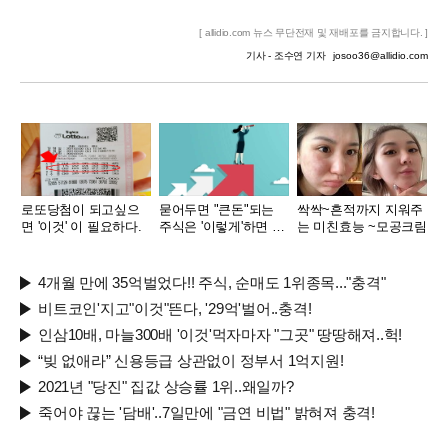
[ allidio.com 뉴스 무단전재 및 재배포를 금지합니다. ]
기사 - 조수연 기자
josoo36@allidio.com
로또당첨이 되고싶으
묻어두면 "큰돈"되는
싹싹~흔적까지 지워주
면 '이것' 이 필요하다.
주식은 '이렇게'하면 된
는 미친효능 ~모공크림
다.
4개월 만에 35억벌었다!! 주식, 순매도 1위종목..."충격"
비트코인'지고"이것"뜬다, '29억'벌어..충격!
인삼10배, 마늘300배 '이것'먹자마자 "그곳" 땅땅해져..헉!
“빚 없애라” 신용등급 상관없이 정부서 1억지원!
2021년 "당진" 집값 상승률 1위..왜일까?
죽어야 끊는 '담배'..7일만에 "금연 비법" 밝혀져 충격!