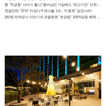
新 "적금형" 서비스 출시! 멤버십만 가입해도 "최신가전" 선착순 100% 무료 경품지원!!
한달만에 "37억" 터졌다?! 매수율 1위..."이종목" 당장사라!
[화제] 천하장사 이만기의 관절튼튼 "호관원" 100%당첨 혜택 난리나!!