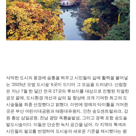
삭막한 도시의 풍경에 숨통을 틔우고 시민들의 삶에 활력을 불어넣
는 '2025년 모범 도시숲' 6곳이 드디어 그 모습을 드러냈다. 산림청
은 지난 7월 한 달간 전국 27곳의 후보지를 대상으로 진행된 치열한
공모 끝에, 도시환경 개선과 삶의 질 향상에 크게 기여한 최고의 도
시숲들을 최종 선정했다고 밝혔다. 이번에 영예의 타이틀을 거머쥔
곳은 부산 어린이대공원과 태종대유원지, 인천 송도센트럴파크, 강
원 횡성 삼일공원, 전남 광양 옥룡솔밭섬, 그리고 경북 포항 송도솔
밭도시숲이다. 이들은 단순한 녹지 공간을 넘어, 각 지역의 특색과
시민들의 필요를 반영하며 도시숲의 새로운 기준을 제시했다는 평