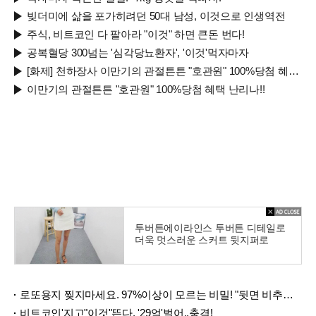
빚더미에 삶을 포가히려던 50대 남성, 이것으로 인생역전
주식, 비트코인 다 팔아라 "이것" 하면 큰돈 번다!
공복혈당 300넘는 '심각당뇨환자', '이것'먹자마자
[화제] 천하장사 이만기의 관절튼튼 "호관원" 100%당첨 혜택 난리나!!
이만기의 관절튼튼 "호관원" 100%당첨 혜택 난리나!!
투버튼에이라인스 투버튼 디테일로
더욱 멋스러운 스커트 뒷지퍼로
로또용지 찢지마세요. 97%이상이 모르는 비밀! "뒷면 비추면 번호 보인다!?"
비트코인'지고"이것"뜬다, '29억'벌어..충격!