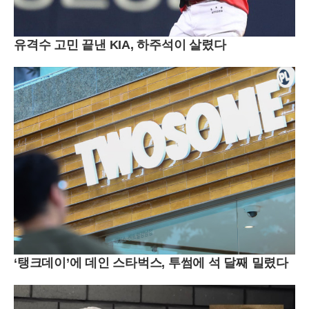
유격수 고민 끝낸 KIA, 하주석이 살렸다
‘탱크데이’에 데인 스타벅스, 투썸에 석 달째 밀렸다