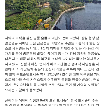
지역의 특색을 살린 명품 숲들의 약진도 눈에 띄었다. 강원 횡성 삼
일공원은 뛰어난 도심 접근성을 바탕으로 주민들의 휴식과 힐링 장
소로 사랑받는 동시에, 3·1절의 의미를 되새길 수 있는 역사문화적
가치를 품어 방문객의 발길이 끊이지 않는다. 전남 광양의 옥룡솔밭
섬은 과거 태풍 피해지를 복구해 조성한 숲이라는 특별한 역사를 지
니고 있다. 산림과 하천, 습지가 어우러진 높은 생태적 다양성을 자
랑하며, 지역 공동체 활동의 중심지 역할을 톡톡히 해내고 있다. 경
북 포항 송도솔밭도시숲 역시 1910년대 조성된 해안 방풍림을 기반
으로 바다와 숲이 자연스럽게 어우러진 풍경을 만들어냈으며, 맨발
걷기, 유아숲체험원 등 다양한 프로그램과 주민 및 기업의 자발적인
유지관리 참여가 돋보였다.
산림청은 이번에 선정된 6곳의 모범 도시숲이 전국 도시숲의 수준
을 한 단계 끌어올리는 중요한 계기가 될 것으로 기대하고 있다. 김