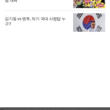
림 대세
김기동 vs 벤투, 차기 국대 사령탑 누
구?