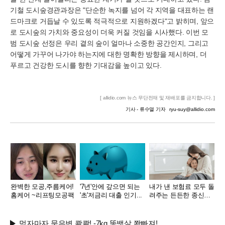
기철 도시숲경관과장은 "단순한 녹지를 넘어 각 지역을 대표하는 랜
드마크로 거듭날 수 있도록 적극적으로 지원하겠다"고 밝히며, 앞으
로 도시숲의 가치와 중요성이 더욱 커질 것임을 시사했다. 이번 모
범 도시숲 선정은 우리 곁의 숲이 얼마나 소중한 공간인지, 그리고
어떻게 가꾸어 나가야 하는지에 대한 명확한 방향을 제시하며, 더
푸르고 건강한 도시를 향한 기대감을 높이고 있다.
[ allidio.com 뉴스 무단전재 및 재배포를 금지합니다. ]
기사 - 류수열 기자
ryu-suy@allidio.com
완벽한 모공,주름케어!
'7년'안에 갚으면 되는
내가 낸 보험료 모두 돌
홈케어 ~리프팅모공팩
'초'저금리 대출 인기...
려주는 든든한 종신보
험
먹자마자 묵은변 콸콸! -7kg 똥뱃살 쫙빠져!