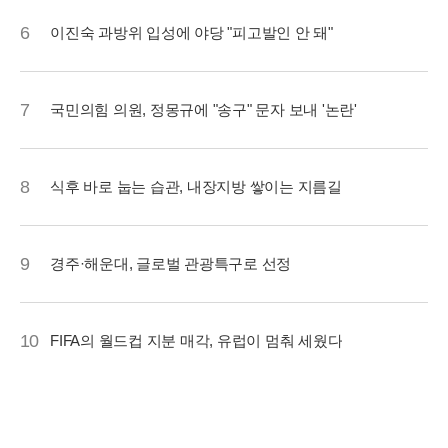
6
이진숙 과방위 입성에 야당 "피고발인 안 돼"
7
국민의힘 의원, 정몽규에 "송구" 문자 보내 '논란'
8
식후 바로 눕는 습관, 내장지방 쌓이는 지름길
9
경주·해운대, 글로벌 관광특구로 선정
10
FIFA의 월드컵 지분 매각, 유럽이 멈춰 세웠다