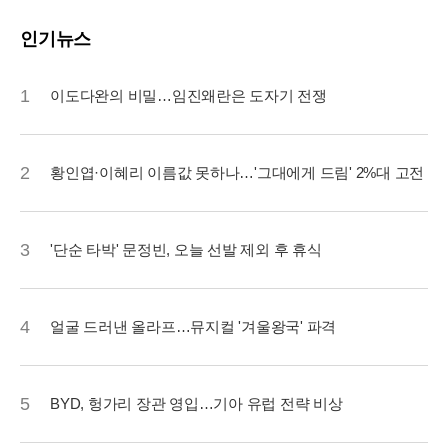
인기뉴스
1
이도다완의 비밀…임진왜란은 도자기 전쟁
2
황인엽·이혜리 이름값 못하나…'그대에게 드림' 2%대 고전
3
'단순 타박' 문정빈, 오늘 선발 제외 후 휴식
4
얼굴 드러낸 올라프…뮤지컬 '겨울왕국' 파격
5
BYD, 헝가리 장관 영입…기아 유럽 전략 비상