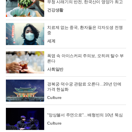
무청 시래기의 반전, 한국산이 영양가 최고
건강생활
치료제 없는 중국, 환자들은 각자도생 전쟁
중
세계
폭염 속 아이스커피 주의보, 오히려 탈수 부
른다
사회일반
경복궁·덕수궁 관람료 오른다…20년 만에
가격 현실화
Culture
"앙상블서 주연으로"…배형빈의 10년 뚝심
Culture