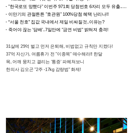
"한국로또 망했다" 이번주 971회 당첨번호 6자리 모두 유출...관계자 실수로 "비상"!
이만기의 관절튼튼 "호관원" 100%당첨 혜택 난리나!!
“서울 천호” 집값 국내에서 제일 비싸질것..이유는?
죽어야 끊는 '담배'..7일만에 "금연 비법" 밝혀져 충격!
31살에 29억 벌고 먼저 은퇴해, 비법없고 규칙만 지켰다!
37억 자산가, 여름휴가 전 "이종목" 매수해라!! 한달
목, 어깨 뭉치고 결리는 '통증' 파헤쳐보니
한의사 김오곤 "2주 -17kg 감량법" 화제!