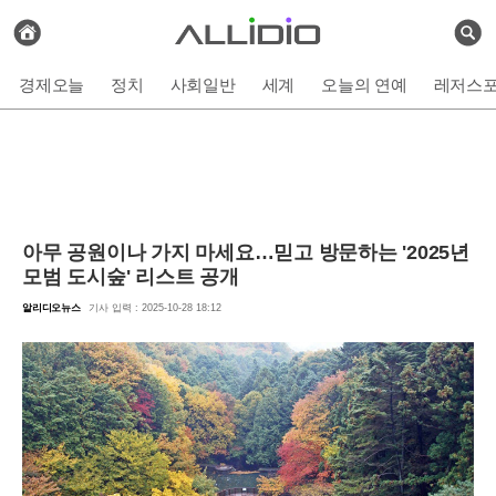
전
체
검
기
색
사
경제오늘
정치
사회일반
세계
오늘의 연예
레저스
보
기
아무 공원이나 가지 마세요…믿고 방문하는 '2025년
모범 도시숲' 리스트 공개
알리디오뉴스
기사 입력 : 2025-10-28 18:12