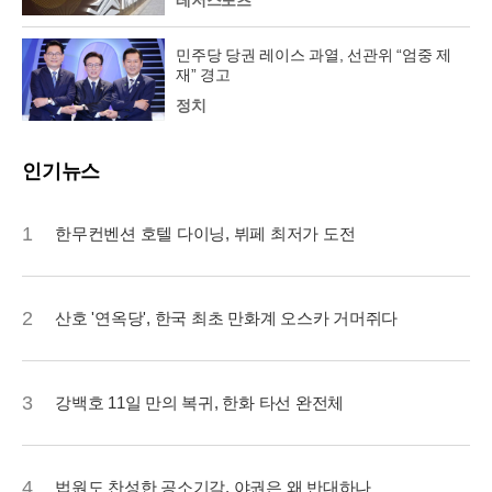
민주당 당권 레이스 과열, 선관위 “엄중 제
재” 경고
정치
인기뉴스
1
한무컨벤션 호텔 다이닝, 뷔페 최저가 도전
2
산호 '연옥당', 한국 최초 만화계 오스카 거머쥐다
3
강백호 11일 만의 복귀, 한화 타선 완전체
4
법원도 찬성한 공소기각, 야권은 왜 반대하나