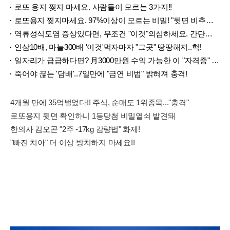
로또 용지 찢지 마세요. 사람들이 모르는 3가지!!
로또용지 찢지마세요. 97%이상이 모르는 비밀! "뒷면 비추면 번호 보인다!?"
역류성식도염 증상있다면, 무조건 "이것"의심하세요. 간단치료법 나왔다!
인삼10배, 마늘300배 '이것'먹자마자 "그곳" 땅땅해져..헉!
일자리가 급급하다면? 月3000만원 수익 가능한 이 "자격증" 주목받고 있어..
죽어야 끊는 '담배'..7일만에 "금연 비법" 밝혀져 충격!
4개월 만에 35억벌었다!! 주식, 순매도 1위종목..."충격"
로또용지 뒷면 확인하니 1등당첨 비밀열쇠 발견돼
한의사 김오곤 "2주 -17kg 감량법" 화제!
"빠진 치아" 더 이상 방치하지 마세요!!