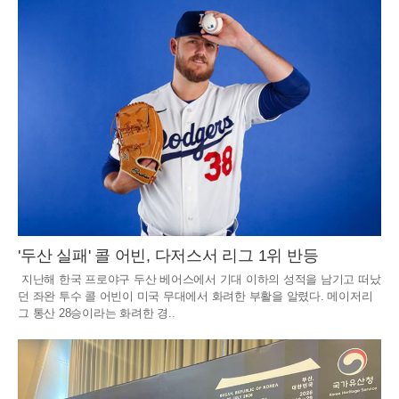
'두산 실패' 콜 어빈, 다저스서 리그 1위 반등
지난해 한국 프로야구 두산 베어스에서 기대 이하의 성적을 남기고 떠났
던 좌완 투수 콜 어빈이 미국 무대에서 화려한 부활을 알렸다. 메이저리
그 통산 28승이라는 화려한 경..