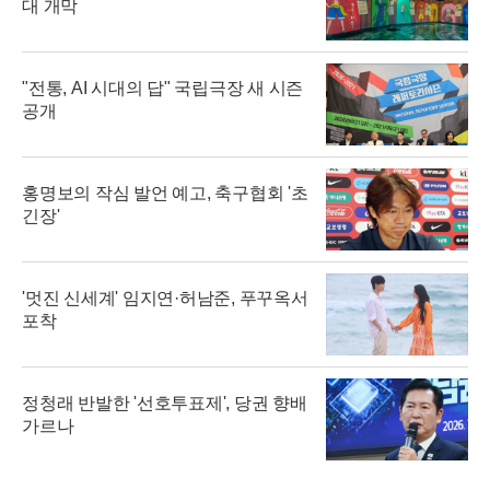
대 개막
"전통, AI 시대의 답" 국립극장 새 시즌
공개
홍명보의 작심 발언 예고, 축구협회 '초
긴장'
'멋진 신세계' 임지연·허남준, 푸꾸옥서
포착
정청래 반발한 '선호투표제', 당권 향배
가르나