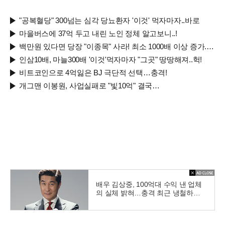
돼..
렸다.
"공복혈당" 300넘는 심각 당뇨환자 '이것' 먹자마자..바로
마을버스에 37억 두고 내린 노인 정체 알고보니..!
백만원 있다면 당장 "이종목" 사라! 최소 1000배 이상 증가...충격!!
인삼10배, 마늘300배 '이것'먹자마자 "그곳" 땅땅해져..헉!
비트코인으로 4억잃은 BJ 극단적 선택…충격!
개그맨 이봉원, 사업실패로 "빛10억" 결국…
배우 김상중, 100억대 수익 낸 업체
의 실체 밝혀…충격 최근 냉철하고
지적인 이미지로 온 국민의 사랑을
받는 국민 배우 김상주씨가