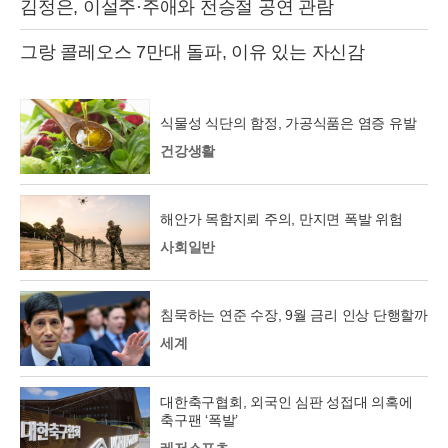
김정은, 이설주·주애와 전승절 공연 관람
그랑 콜레오스 7만대 돌파, 이유 있는 자신감
식물성 식단의 함정, 가공식품은 염증 유발
건강생활
해안가 목함지뢰 주의, 만지면 폭발 위험
사회일반
침묵하는 연준 수장, 9월 금리 인상 단행할까
세계
대한축구협회, 외국인 심판 성접대 의혹에
축구팬 ‘폭발’
레저스포츠