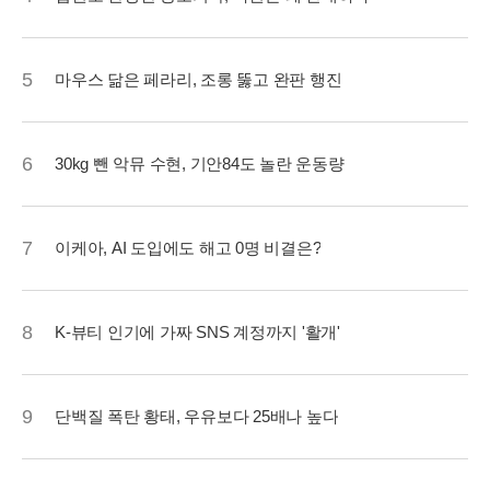
5
마우스 닮은 페라리, 조롱 뚫고 완판 행진
6
30kg 뺀 악뮤 수현, 기안84도 놀란 운동량
7
이케아, AI 도입에도 해고 0명 비결은?
8
K-뷰티 인기에 가짜 SNS 계정까지 '활개'
9
단백질 폭탄 황태, 우유보다 25배나 높다