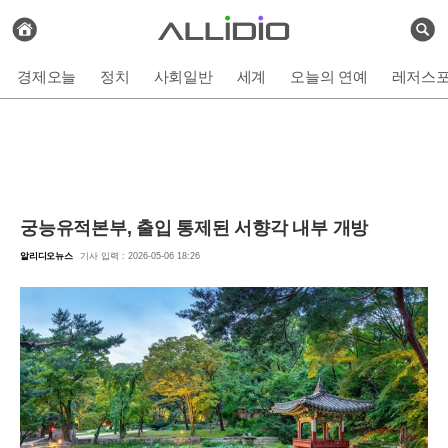
전
체
검
기
색
사
경제오늘
정치
사회일반
세계
오늘의 연예
레저스
보
기
궁능유적본부, 출입 통제된 서향각 내부 개방
알리디오뉴스
기사 입력 : 2026-05-06 18:26