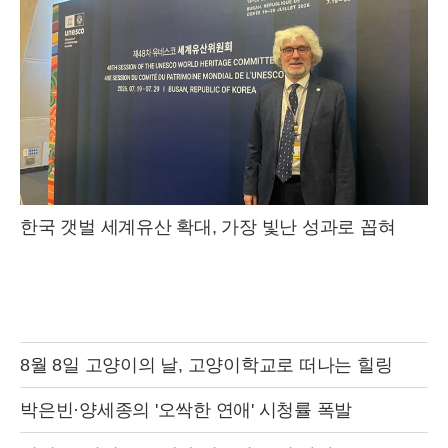
한국 갯벌 세계유산 확대, 가장 빛난 성과로 꼽혀
8월 8일 고양이의 날, 고양이학교로 떠나는 힐링
박은빈·양세종의 '오싹한 연애' 시청률 폭발