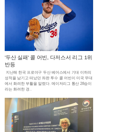
상
조
,
별
이
되
어
'두산 실패' 콜 어빈, 다저스서 리그 1위
반등
상
지난해 한국 프로야구 두산 베어스에서 기대 이하의
조
성적을 남기고 떠났던 좌완 투수 콜 어빈이 미국 무대
에서 화려한 부활을 알렸다. 메이저리그 통산 28승이
라는 화려한 경..