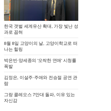
한국 갯벌 세계유산 확대, 가장 빛난 성
과로 꼽혀
8월 8일 고양이의 날, 고양이학교로 떠
나는 힐링
박은빈·양세종의 '오싹한 연애' 시청률
폭발
김정은, 이설주·주애와 전승절 공연 관
람
그랑 콜레오스 7만대 돌파, 이유 있는
자신감