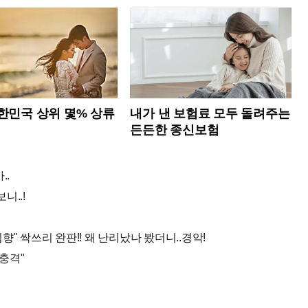
한민국 상위 몇% 상류
내가 낸 보험료 모두 돌려주는
?
든든한 종신보험
..
니..!
향" 싹쓰리 완판!! 왜 난리났나 봤더니..경악!
충격"