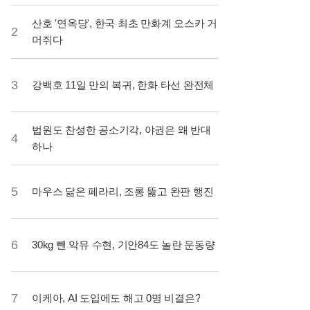
산호 '연옥당', 한국 최초 만화계 오스카 거
2
머쥐다
3
강백호 11일 만의 복귀, 한화 타선 완전체
법원도 찬성한 공소기각, 야권은 왜 반대
4
하나
5
마우스 닮은 페라리, 조롱 뚫고 완판 행진
6
30kg 뺀 악뮤 수현, 기안84도 놀란 운동량
7
이케아, AI 도입에도 해고 0명 비결은?