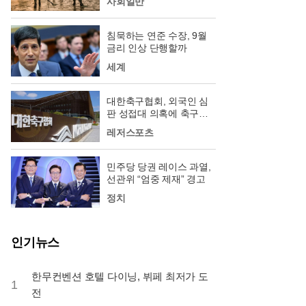
사회일반
침묵하는 연준 수장, 9월
금리 인상 단행할까
세계
대한축구협회, 외국인 심
판 성접대 의혹에 축구팬
‘폭발’
레저스포츠
민주당 당권 레이스 과열,
선관위 “엄중 제재” 경고
정치
인기뉴스
한무컨벤션 호텔 다이닝, 뷔페 최저가 도
1
전