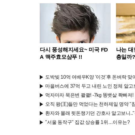
다시 풍성해지세요~ 미국 FD
나는 대
A 맥주효모샴푸 !!
층일까
도박빚 10억 여배우K양 '이것'후 돈벼락 맞아
마을버스에 37억 두고 내린 노인 정체 알고보
먹자마자 묵은변 콸콸! -7kg 똥뱃살 쫙빠져!
오직 왕(王)들만 먹었다는 천하제일 명약 "침
환자와 몰래 뒷돈챙기던 간호사 알고보니.."
"서울 동작구" 집값 상승률 1위…이유는?