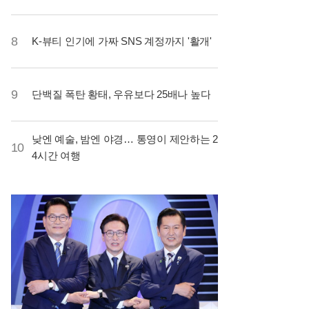
8
K-뷰티 인기에 가짜 SNS 계정까지 '활개'
9
단백질 폭탄 황태, 우유보다 25배나 높다
낮엔 예술, 밤엔 야경… 통영이 제안하는 2
10
4시간 여행