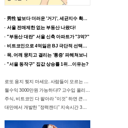
조
가
男性 발보다 더러운 '거기', 세균지수 확인해보니..충격!
입
서울 전매제한 없는 부동산 나왔다!
을
"부동산 대란" 서울 신축 아파트가 "3억?"
해
비트코인으로 4억잃은 BJ 극단적 선택…충격!
?
목, 어깨 뭉치고 결리는 '통증' 파헤쳐보니
가
"서울 동작구" 집값 상승률 1위…이유는?
성
비
로또 용지 찢지 마세요. 사람들이 모르는 3가지!!
좋
월수익 3000만원 가능하다!? 고수입 올리는 이 "자격증"에 몰리는 이유 알고보니…
은
주식, 비트코인 다 팔아라 "이것" 하면 큰돈 번다!
후
대만에서 개발한 "정력캔디" 지속시간 3일! 충격!
불
제