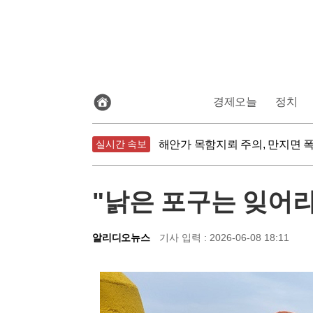
전
경제오늘
정치
체
기
식물성 식단의 함정, 가공식품은
사
보
실시간 속보
해안가 목함지뢰 주의, 만지면 
기
침묵하는 연준 수장, 9월 금리 
식물성 식단의 함정, 가공식품은
"낡은 포구는 잊어라
알리디오뉴스
기사 입력 : 2026-06-08 18:11