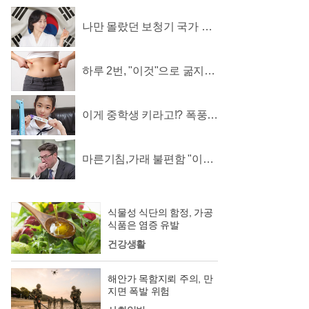
나만 몰랐던 보청기 국가 지
원 소식
하루 2번, "이것"으로 굶지않
고 먹으면서 빼자!
이게 중학생 키라고!? 폭풍성
장 비결, "이것"
마른기침,가래 불편함 "이
것"으로 상쾌해져!
식물성 식단의 함정, 가공
식품은 염증 유발
건강생활
해안가 목함지뢰 주의, 만
지면 폭발 위험