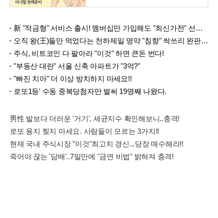
新 "적금형" 서비스 출시! 멤버십만 가입해도 "최신가전" 선착순 100% 무료 경품지원!!
오직 왕(王)들만 먹었다는 천하제일 명약 "침향" 싹쓰리 완판!! 왜 난리났나 봤더니..경악!
주식, 비트코인 다 팔아라 "이것" 하면 큰돈 번다!
"부동산 대란" 서울 신축 아파트가 "3억?"
"빠진 치아" 더 이상 방치하지 마세요!!
로또1등' 수동 중복당첨자만 벌써 19명째 나왔다.
男性 발보다 더러운 '거기', 세균지수 확인해보니..충격!
로또 용지 찢지 마세요. 사람들이 모르는 3가지!!
현재 국내 주식시장 "이것"최고치 경신...당장 매수해라!!
죽어야 끊는 '담배'..7일만에 "금연 비법" 밝혀져 충격!