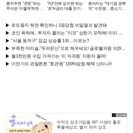
묻어두면 "큰돈"되는
'7년'안에 갚으면 되는
쏟아지는 "대기업 경력
주식은 '이렇게'하면 된
'초'저금리 대출 인기...
직" 수천명... 중소기업
다.
은 이들 중 고르면 돼
로또용지 뒷면 확인하니 1등당첨 비밀열쇠 발견돼
코인 폭락에.. 투자자 몰리는 "이것" 상한가 포착해! 미리 투자..
"서울 동작구" 집값 상승률 1위…이유는?
부족한 머리숱,"두피문신"으로 채우세요! 글로웰의원 의)96837
월3천만원 수입 가져가는 '이 자격증' 지원자 몰려!
이만기의 관절튼튼 "호관원" 100%당첨 혜택 난리나!!
아직도 상조가입을 해? 가성비 좋은
후불제상조, 별이 되어 상조