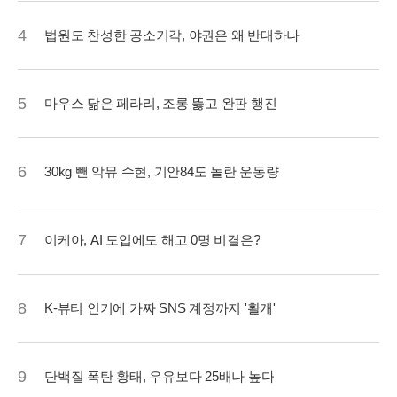
4
법원도 찬성한 공소기각, 야권은 왜 반대하나
5
마우스 닮은 페라리, 조롱 뚫고 완판 행진
6
30kg 뺀 악뮤 수현, 기안84도 놀란 운동량
7
이케아, AI 도입에도 해고 0명 비결은?
8
K-뷰티 인기에 가짜 SNS 계정까지 '활개'
9
단백질 폭탄 황태, 우유보다 25배나 높다