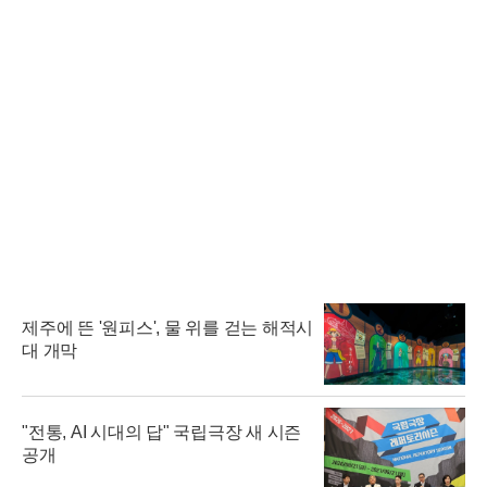
제주에 뜬 '원피스', 물 위를 걷는 해적시
대 개막
"전통, AI 시대의 답" 국립극장 새 시즌
공개