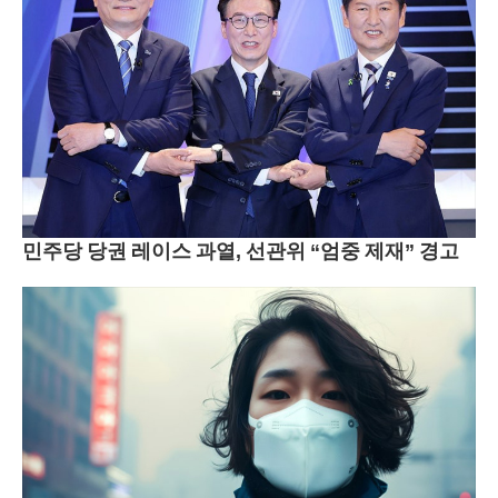
민주당 당권 레이스 과열, 선관위 “엄중 제재” 경고