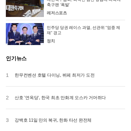
축구팬 ‘폭발’
레저스포츠
민주당 당권 레이스 과열, 선관위 “엄중 제
재” 경고
정치
인기뉴스
1
한무컨벤션 호텔 다이닝, 뷔페 최저가 도전
2
산호 '연옥당', 한국 최초 만화계 오스카 거머쥐다
3
강백호 11일 만의 복귀, 한화 타선 완전체