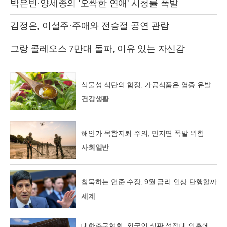
박은빈·양세종의 '오싹한 연애' 시청률 폭발
김정은, 이설주·주애와 전승절 공연 관람
그랑 콜레오스 7만대 돌파, 이유 있는 자신감
식물성 식단의 함정, 가공식품은 염증 유발
건강생활
해안가 목함지뢰 주의, 만지면 폭발 위험
사회일반
침묵하는 연준 수장, 9월 금리 인상 단행할까
세계
대한축구협회, 외국인 심판 성접대 의혹에