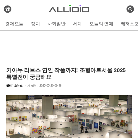
전
체
검
기
색
사
경제오늘
정치
사회일반
세계
오늘의 연예
레저스
보
기
키아누 리브스 연인 작품까지! 조형아트서울 2025
특별전이 궁금해요
알리디오뉴스
기사 입력 : 2025-05-20 09:48