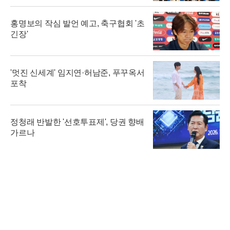
홍명보의 작심 발언 예고, 축구협회 '초
긴장'
'멋진 신세계' 임지연·허남준, 푸꾸옥서
포착
정청래 반발한 '선호투표제', 당권 향배
가르나