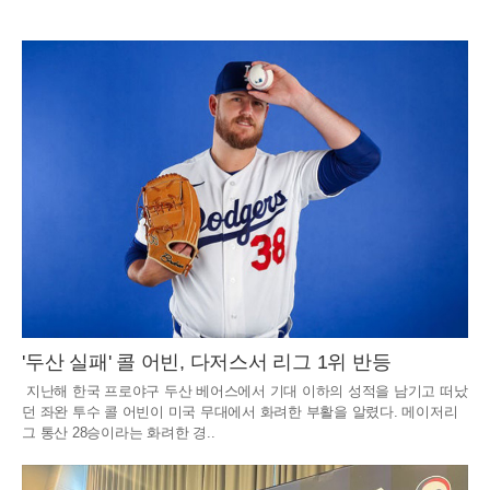
'두산 실패' 콜 어빈, 다저스서 리그 1위 반등
지난해 한국 프로야구 두산 베어스에서 기대 이하의 성적을 남기고 떠났
던 좌완 투수 콜 어빈이 미국 무대에서 화려한 부활을 알렸다. 메이저리
그 통산 28승이라는 화려한 경..