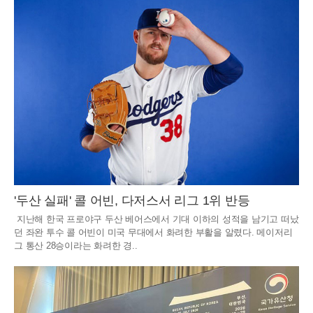
'두산 실패' 콜 어빈, 다저스서 리그 1위 반등
지난해 한국 프로야구 두산 베어스에서 기대 이하의 성적을 남기고 떠났
던 좌완 투수 콜 어빈이 미국 무대에서 화려한 부활을 알렸다. 메이저리
그 통산 28승이라는 화려한 경..