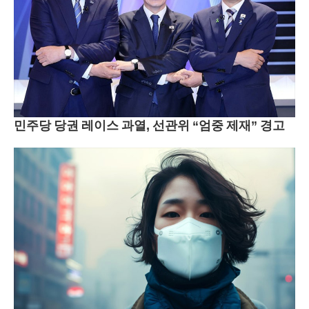
민주당 당권 레이스 과열, 선관위 “엄중 제재” 경고