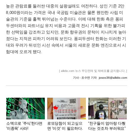
높은 관람료를 둘러싼 대중의 설왕설래도 여전하다. 성인 기준 2만
8,000원이라는 가격은 국내 국공립 미술관은 물론 웬만한 사립 미
술관의 기준을 훌쩍 뛰어넘는 수준이다. 이에 대해 한화 측은 퐁피
두센터와의 파트너십 유지 비용과 고품격 전시 기획을 위한 불가피
한 선택임을 강조하고 있지만, 문화 향유권의 문턱이 지나치게 높아
졌다는 지적은 피하기 어려워 보인다. 퐁피두센터 한화는 이러한 기
대와 우려가 뒤섞인 시선 속에서 서울의 새로운 문화 엔진으로서 시
험대에 오르게 됐다.
[ allidio.com 뉴스 무단전재 및 재배포를 금지합니다. ]
기사 - 조수연 기자
josoo36@allidio.com
소액으로 '주식'한다면
로또당첨이 되고싶으
“친구들이 엄마랑 다퉜
'이종목' 사라!
면 '이것' 이 필요하다.
다는 것조차 부러워요”