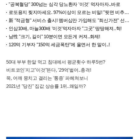
"공복혈당" 300넘는 심각 당뇨환자 '이것' 먹자마자..바로
로또용지 찢지마세요. 97%이상이 모르는 비밀! "뒷면 비추면 번호 보인다!?"
新 "적금형" 서비스 출시! 멤버십만 가입해도 "최신가전" 선착순 100% 무료 경품지원!!
인삼10배, 마늘300배 '이것'먹자마자 "그곳" 땅땅해져..헉!
남性 "크기, 길이" 10분이면 모든게 커져..화제!
120억 기부자 "150억 세금폭탄"에 울면서 한 말이..!
50대 부부 한알 먹고 침대에서 평균횟수 하루5번?
비트코인'지고"이것"뜬다, '29억'벌어..충격!
목, 어깨 뭉치고 결리는 '통증' 파헤쳐보니
2021년 "당진" 집값 상승률 1위..왜일까?