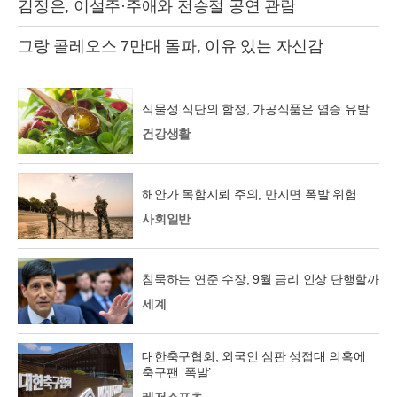
김정은, 이설주·주애와 전승절 공연 관람
그랑 콜레오스 7만대 돌파, 이유 있는 자신감
식물성 식단의 함정, 가공식품은 염증 유발
건강생활
해안가 목함지뢰 주의, 만지면 폭발 위험
사회일반
침묵하는 연준 수장, 9월 금리 인상 단행할까
세계
대한축구협회, 외국인 심판 성접대 의혹에
축구팬 ‘폭발’
레저스포츠