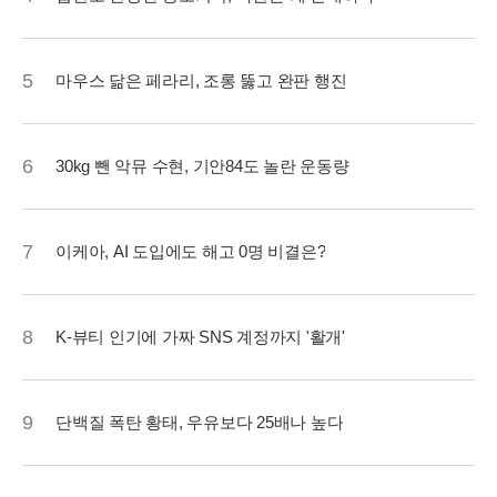
5
마우스 닮은 페라리, 조롱 뚫고 완판 행진
6
30kg 뺀 악뮤 수현, 기안84도 놀란 운동량
7
이케아, AI 도입에도 해고 0명 비결은?
8
K-뷰티 인기에 가짜 SNS 계정까지 '활개'
9
단백질 폭탄 황태, 우유보다 25배나 높다