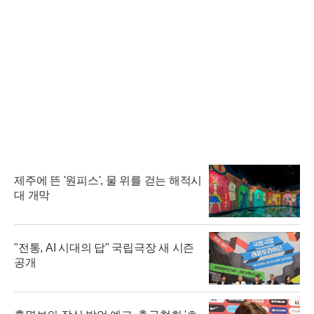
제주에 뜬 '원피스', 물 위를 걷는 해적시
대 개막
"전통, AI 시대의 답" 국립극장 새 시즌
공개