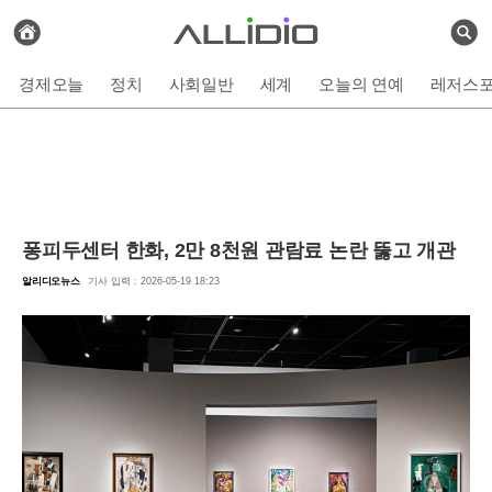
전
체
검
기
색
사
경제오늘
정치
사회일반
세계
오늘의 연예
레저스
보
기
퐁피두센터 한화, 2만 8천원 관람료 논란 뚫고 개관
알리디오뉴스
기사 입력 : 2026-05-19 18:23