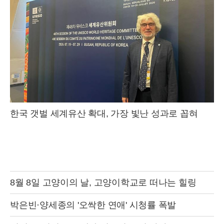
한국 갯벌 세계유산 확대, 가장 빛난 성과로 꼽혀
8월 8일 고양이의 날, 고양이학교로 떠나는 힐링
박은빈·양세종의 '오싹한 연애' 시청률 폭발