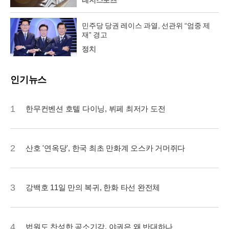
민주당 당권 레이스 과열, 선관위 “엄중 제
재” 경고
정치
인기뉴스
1
한무컨벤션 호텔 다이닝, 뷔페 최저가 도전
2
산호 '연옥당', 한국 최초 만화계 오스카 거머쥐다
3
강백호 11일 만의 복귀, 한화 타선 완전체
4
법원도 찬성한 공소기각, 야권은 왜 반대하나