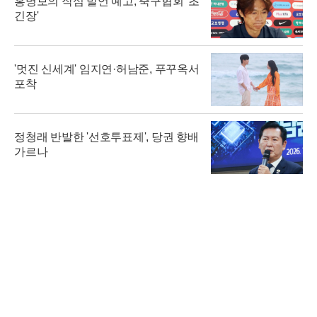
홍명보의 작심 발언 예고, 축구협회 '초
긴장'
'멋진 신세계' 임지연·허남준, 푸꾸옥서
포착
정청래 반발한 '선호투표제', 당권 향배
가르나