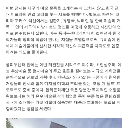
이번 전시는 서구의 예술 운동을 소개하는 데 그치지 않고 한국 근
대 미술과의 연결 고리를 찾는 시도를 병행한다. 별도로 마련된 '코
리아 포커스' 섹션에서는 김환기, 유영국, 박래현 등 한국 미술의 거
목 11인이 서구의 아방가르드 정신을 어떻게 수용하고 자신만의 언
어로 변주했는지 살핀다. 이는 퐁피두센터의 방대한 컬렉션과 한국
작가들의 창의적 작업이 만나는 지점을 조명함으로써, 큐비즘이 전
세계 예술가들에게 선사한 시각적 혁신의 파급력을 다각도로 입증
하려는 의도로 풀이된다.
퐁피두센터 한화는 이번 개관전을 시작으로 야수파, 초현실주의, 여
성 추상미술 등 현대미술의 주요 흐름을 짚어보는 대규모 기획전을
순차적으로 선보일 계획이다. 칸딘스키와 샤갈 등 대중에게 친숙한
거장들의 전시와 함께 디지털 미학의 뿌리를 찾는 '코딩 더 월드' 프
로젝트도 준비 중이다. 한화문화재단 측은 당분간 독자적인 소장품
확보보다는 해외 유수 미술관과의 협업을 통해 수준 높은 콘텐츠를
국내에 소개하는 가교 역할에 집중하며 대중과 호흡하는 모델을 지
향하겠다는 방침을 세웠다.