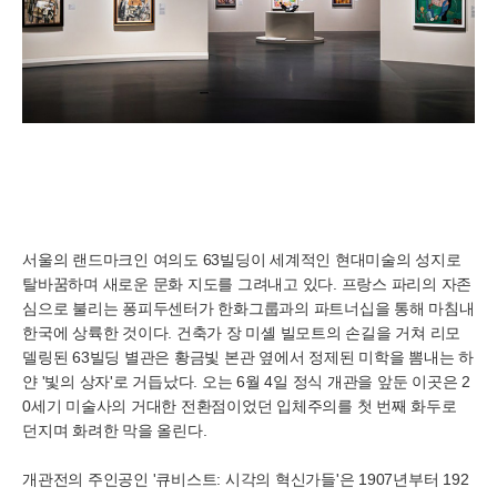
서울의 랜드마크인 여의도 63빌딩이 세계적인 현대미술의 성지로
탈바꿈하며 새로운 문화 지도를 그려내고 있다. 프랑스 파리의 자존
심으로 불리는 퐁피두센터가 한화그룹과의 파트너십을 통해 마침내
한국에 상륙한 것이다. 건축가 장 미셸 빌모트의 손길을 거쳐 리모
델링된 63빌딩 별관은 황금빛 본관 옆에서 정제된 미학을 뽐내는 하
얀 '빛의 상자'로 거듭났다. 오는 6월 4일 정식 개관을 앞둔 이곳은 2
0세기 미술사의 거대한 전환점이었던 입체주의를 첫 번째 화두로
던지며 화려한 막을 올린다.
개관전의 주인공인 '큐비스트: 시각의 혁신가들'은 1907년부터 192