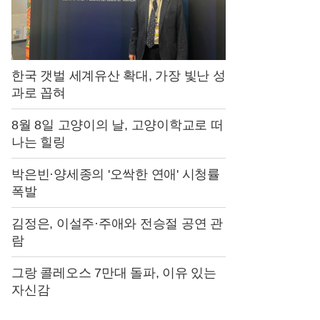
차
한국 갯벌 세계유산 확대, 가장 빛난 성
과로 꼽혀
8월 8일 고양이의 날, 고양이학교로 떠
나는 힐링
박은빈·양세종의 '오싹한 연애' 시청률
폭발
김정은, 이설주·주애와 전승절 공연 관
람
그랑 콜레오스 7만대 돌파, 이유 있는
자신감