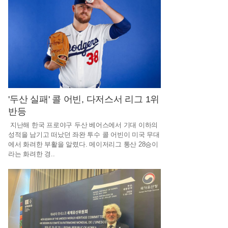
구
매
까
지
고
객
이
'두산 실패' 콜 어빈, 다저스서 리그 1위
반등
만
지난해 한국 프로야구 두산 베어스에서 기대 이하의
족
성적을 남기고 떠났던 좌완 투수 콜 어빈이 미국 무대
하
에서 화려한 부활을 알렸다. 메이저리그 통산 28승이
라는 화려한 경..
는
하
나
중
고