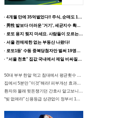
고
차
4개월 만에 35억벌었다!! 주식, 순매도 1위종목..."충격"
,
男性 발보다 더러운 '거기', 세균지수 확인해보니..충격!
1
로또 용지 찢지 마세요. 사람들이 모르는 3가지!!
0
서울 전매제한 없는 부동산 나왔다!
0
로또1등' 수동 중복당첨자만 벌써 19명째 나왔다.
%
“서울 천호” 집값 국내에서 제일 비싸질것..이유는?
실
매
50대 부부 한알 먹고 침대에서 평균횟수 하루5번?
물
집에서 5분만 "이것"해라! 피부개선 효과가 바로 나타난다!!
상
환자와 몰래 뒷돈챙기던 간호사 알고보니.."충격"
담
“빚 없애라” 신용등급 상관없이 정부서 1억지원!
부
터