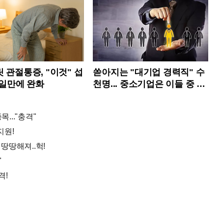
 관절통증, "이것" 섭
쏟아지는 "대기업 경력직" 수
4일만에 완화
천명... 중소기업은 이들 중 고
르면 돼
..."충격"
지원!
 땅땅해져..헉!
"
격!