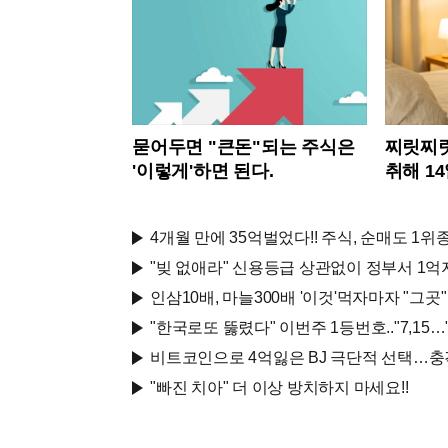
묻어두면 "큰돈"되는 주식은
찌릿찌릿
'이렇게'하면 된다.
취해 1
4개월 만에 35억벌었다!! 주식, 순매도 1위종목
"빚 없애라" 신용등급 상관없이 정부서 1억
인삼10배, 마늘300배 '이것'먹자마자 "그곳"
"한국로또 뚫렸다" 이번주 1등번호.."7,15…
비트코인으로 4억잃은 BJ 극단적 선택…충
"빠진 치아" 더 이상 방치하지 마세요!!