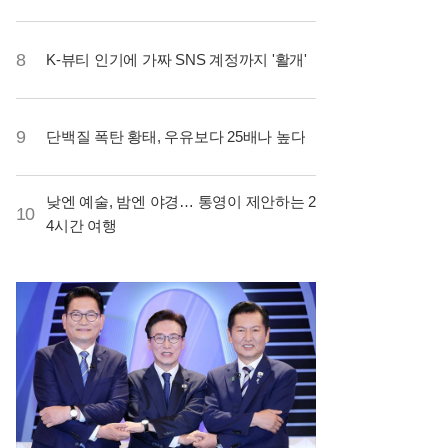
8
K-뷰티 인기에 가짜 SNS 계정까지 '활개'
9
단백질 폭탄 황태, 우유보다 25배나 높다
낮엔 예술, 밤엔 야경… 통영이 제안하는 2
10
4시간 여행