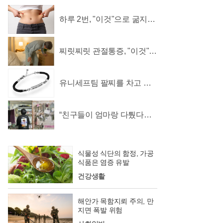
하루 2번, "이것"으로 굶지않
고 먹으면서 빼자!
찌릿찌릿 관절통증, "이것"
섭취해 14일만에 완화
유니세프팀 팔찌를 차고 어
린이를 지켜주세요
“친구들이 엄마랑 다퉜다는
것조차 부러워요”
식물성 식단의 함정, 가공
식품은 염증 유발
건강생활
해안가 목함지뢰 주의, 만
지면 폭발 위험