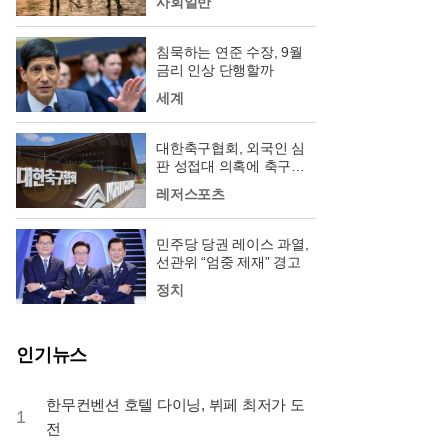
사회일반
침묵하는 연준 수장, 9월
금리 인상 단행할까
세계
대한축구협회, 외국인 심
판 성접대 의혹에 축구팬
‘폭발’
레저스포츠
민주당 당권 레이스 과열,
선관위 “엄중 제재” 경고
정치
인기뉴스
한무컨벤션 호텔 다이닝, 뷔페 최저가 도
1
전