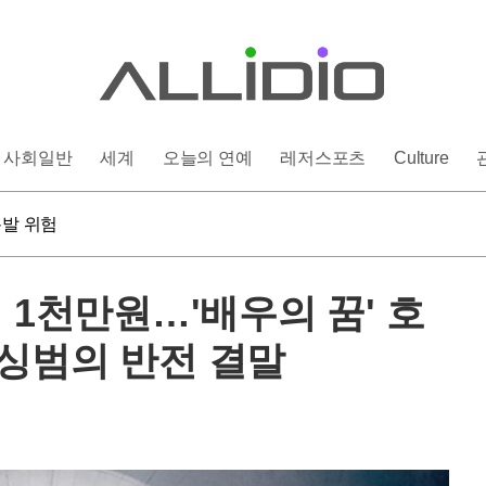
사회일반
세계
오늘의 연예
레저스포츠
Culture
 염증 유발
폭발 위험
인상 단행할까
 염증 유발
 1천만원…'배우의 꿈' 호
피싱범의 반전 결말