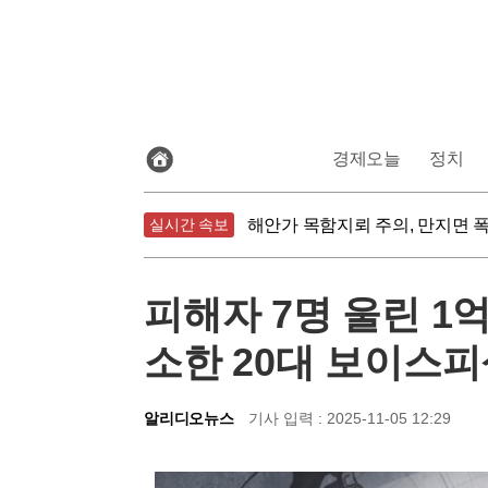
전
경제오늘
정치
체
기
식물성 식단의 함정, 가공식품은
사
보
실시간 속보
해안가 목함지뢰 주의, 만지면 
기
침묵하는 연준 수장, 9월 금리 
식물성 식단의 함정, 가공식품은
피해자 7명 울린 1억
소한 20대 보이스
알리디오뉴스
기사 입력 : 2025-11-05 12:29