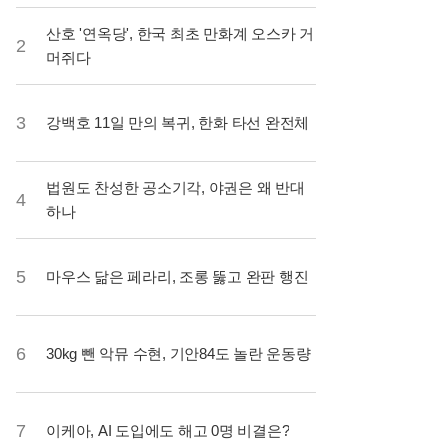
산호 '연옥당', 한국 최초 만화계 오스카 거
2
머쥐다
3
강백호 11일 만의 복귀, 한화 타선 완전체
법원도 찬성한 공소기각, 야권은 왜 반대
4
하나
5
마우스 닮은 페라리, 조롱 뚫고 완판 행진
6
30kg 뺀 악뮤 수현, 기안84도 놀란 운동량
7
이케아, AI 도입에도 해고 0명 비결은?