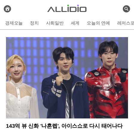
전
체
검
기
색
사
경제오늘
정치
사회일반
세계
오늘의 연예
레저스
보
기
143억 뷰 신화 '나혼렙', 아이스쇼로 다시 태어나다